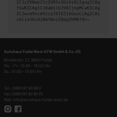
ICJyZXNwb25zZVR5cGUiOiAiIgogICAg
fSwKICAgICJ0aW1lb3V0IjogMCwKICAg
ICJwcm9ncmVzcyI6IG51bGwsCiAgICAi
cmlza3kiOiBmYWxzZQogIH0KfQ==
Autohaus Fulda West AFW GmbH & Co. KG
Böcklerstr. 27, 36041 Fulda
Mo. – Fr.: 10:00 – 18:00 Uhr
Sa.: 10:00 – 13:00 Uhr
Tel.:
(0661) 67 90 88 0
Fax: (0661) 67 90 88 30
Mail:
info@autohaus-fulda-west.de