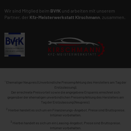
Wir sind Mitglied beim
BVfK
und arbeiten mit unserem
Partner, der
Kfz-Meisterwerkstatt
Kirschmann
, zusammen.
1
Ehemaliger Neupreis (Unverbindliche Preisempfehlung des Herstellers am Tag der
Erstzulassung).
Der errechnete Preisvorteil sowie die angegebene Ersparnis errechnet sich
gegenüber der ehemaligen unverbindlichen Preisempfehlung des Herstellers am
Tag der Erstzulassung (Neupreis).
2
Hierbei handelt es sich um ein Finanzierungs-Angebot. Preise sind Bruttopreise.
Irrtümer vorbehalten.
3
Hierbei handelt es sich um ein Leasing-Angebot. Preise sind Bruttopreise.
Irrtümer vorbehalten.