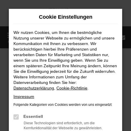
Zum
Hauptinhalt
Cookie Einstellungen
springen
Wir nutzen Cookies, um Ihnen die bestmögliche
0
Nutzung unserer Webseite zu ermöglichen und unsere
Startseite
Fahrzeugangebote
Fahrzeugmarkt
MENÜ
Kommunikation mit Ihnen zu verbessern. Wir
berücksichtigen hierbei Ihre Präferenzen und
Fahrzeugmarkt
verarbeiten Daten für Marketing und Statistiken nur,
wenn Sie uns Ihre Einwilligung geben. Wenn Sie zu
einem späteren Zeitpunkt Ihre Meinung ändern, können
Sie die Einwilligung jederzeit für die Zukunft widerrufen.
Weitere Informationen zum Umfang der
Datenverarbeitung finden Sie hier:
Fehler: Network Error
Datenschutzerklärung
,
Cookie-Richtlinie
.
Impressum
Beim Laden ist ein Fehler aufgetreten.
Folgende Kategorien von Cookies werden von uns eingesetzt:
Hier sind ein paar Tipps, die dir helfen können:
Essentiell
Überprüfe deine Firewall und deine
Diese Technologien sind erforderlich, um die
Internetverbindung.
Kernfunktionalität der Webseite zu gewährleisten.