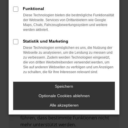
Laden andere Webseiten, zum Beispiel
deine Suchmaschine?
Funktional
Diese Technologien bieten die bestmögliche Funktionalität
Prüfe deine Browsererweiterungen.
der Webseite. Services von Drittanbietern wie Google
Manche Erweiterungen, wie Werbeblocker,
Maps, Chats, Fahrzeugbewertungssystem und weitere
können das Laden bestimmter Seiten
werden aktiviert.
verhindern. Funktioniert die Seite in einem
Statistik und Marketing
anderen Browser oder in einem privaten
Diese Technologien ermöglichen es uns, die Nutzung der
Fenster?
Webseite zu analysieren, um die Leistung zu messen und
zu verbessern. Zudem werden Technologien eingesetzt,
Starte dein Gerät neu.
die von dritten Werbetreibenden verwendet werden, um
Das kann manchmal helfen,
Sie auf anderen Webseiten zu verfolgen und um Anzeigen
zu schalten, die für Ihre Interessen relevant sind.
vorübergehende Probleme zu beheben.
Stelle sicher, dass dein Browser und dein
Speichern
Betriebssystem auf dem neuesten Stand
Optionale Cookies ablehnen
sind.
Veraltete Software birgt nicht nur ein
Alle akzeptieren
Sicherheitsrisiko, sondern kann auch dazu
führen, dass bestimmte Funktionen nicht
mehr unterstützt werden.