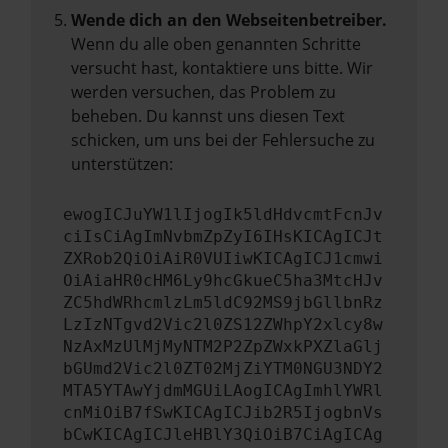
Wende dich an den Webseitenbetreiber.
Wenn du alle oben genannten Schritte
versucht hast, kontaktiere uns bitte. Wir
werden versuchen, das Problem zu
beheben. Du kannst uns diesen Text
schicken, um uns bei der Fehlersuche zu
unterstützen:
ewogICJuYW1lIjogIk5ldHdvcmtFcnJv
ciIsCiAgImNvbmZpZyI6IHsKICAgICJt
ZXRob2QiOiAiR0VUIiwKICAgICJ1cmwi
OiAiaHR0cHM6Ly9hcGkueC5ha3MtcHJv
ZC5hdWRhcmlzLm5ldC92MS9jbGllbnRz
LzIzNTgvd2Vic2l0ZS12ZWhpY2xlcy8w
NzAxMzUlMjMyNTM2P2ZpZWxkPXZlaGlj
bGUmd2Vic2l0ZT02MjZiYTM0NGU3NDY2
MTA5YTAwYjdmMGUiLAogICAgImhlYWRl
cnMiOiB7fSwKICAgICJib2R5IjogbnVs
bCwKICAgICJleHBlY3QiOiB7CiAgICAg