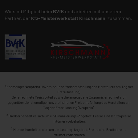
Wir sind Mitglied beim
BVfK
und arbeiten mit unserem
Partner, der
Kfz-Meisterwerkstatt
Kirschmann
, zusammen.
1
Ehemaliger Neupreis (Unverbindliche Preisempfehlung des Herstellers am Tag der
Erstzulassung).
Der errechnete Preisvorteil sowie die angegebene Ersparnis errechnet sich
gegenüber der ehemaligen unverbindlichen Preisempfehlung des Herstellers am
Tag der Erstzulassung (Neupreis).
2
Hierbei handelt es sich um ein Finanzierungs-Angebot. Preise sind Bruttopreise.
Irrtümer vorbehalten.
3
Hierbei handelt es sich um ein Leasing-Angebot. Preise sind Bruttopreise.
Irrtümer vorbehalten.