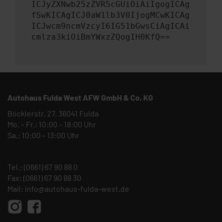
ICJyZXNwb25zZVR5cGUiOiAiIgogICAg
fSwKICAgICJ0aW1lb3V0IjogMCwKICAg
ICJwcm9ncmVzcyI6IG51bGwsCiAgICAi
cmlza3kiOiBmYWxzZQogIH0KfQ==
Autohaus Fulda West AFW GmbH & Co. KG
Böcklerstr. 27, 36041 Fulda
Mo. – Fr.: 10:00 – 18:00 Uhr
Sa.: 10:00 – 13:00 Uhr
Tel.:
(0661) 67 90 88 0
Fax: (0661) 67 90 88 30
Mail:
info@autohaus-fulda-west.de