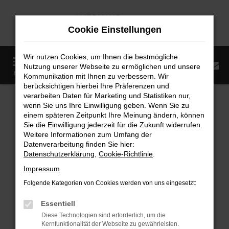
Zum
Hauptinhalt
Cookie Einstellungen
springen
Wir nutzen Cookies, um Ihnen die bestmögliche
0
Nutzung unserer Webseite zu ermöglichen und unsere
Startseite
Fahrzeugangebote
Fahrzeugmarkt
MENÜ
Kommunikation mit Ihnen zu verbessern. Wir
berücksichtigen hierbei Ihre Präferenzen und
Fahrzeugmarkt
verarbeiten Daten für Marketing und Statistiken nur,
wenn Sie uns Ihre Einwilligung geben. Wenn Sie zu
einem späteren Zeitpunkt Ihre Meinung ändern, können
Sie die Einwilligung jederzeit für die Zukunft widerrufen.
Weitere Informationen zum Umfang der
Datenverarbeitung finden Sie hier:
Fehler: Network Error
Datenschutzerklärung
,
Cookie-Richtlinie
.
Impressum
Beim Laden ist ein Fehler aufgetreten.
Folgende Kategorien von Cookies werden von uns eingesetzt:
Hier sind ein paar Tipps, die dir helfen können:
Essentiell
Überprüfe deine Firewall und deine
Diese Technologien sind erforderlich, um die
Internetverbindung.
Kernfunktionalität der Webseite zu gewährleisten.