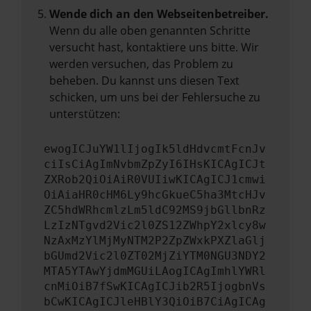
Wende dich an den Webseitenbetreiber.
Wenn du alle oben genannten Schritte
versucht hast, kontaktiere uns bitte. Wir
werden versuchen, das Problem zu
beheben. Du kannst uns diesen Text
schicken, um uns bei der Fehlersuche zu
unterstützen:
ewogICJuYW1lIjogIk5ldHdvcmtFcnJv
ciIsCiAgImNvbmZpZyI6IHsKICAgICJt
ZXRob2QiOiAiR0VUIiwKICAgICJ1cmwi
OiAiaHR0cHM6Ly9hcGkueC5ha3MtcHJv
ZC5hdWRhcmlzLm5ldC92MS9jbGllbnRz
LzIzNTgvd2Vic2l0ZS12ZWhpY2xlcy8w
NzAxMzYlMjMyNTM2P2ZpZWxkPXZlaGlj
bGUmd2Vic2l0ZT02MjZiYTM0NGU3NDY2
MTA5YTAwYjdmMGUiLAogICAgImhlYWRl
cnMiOiB7fSwKICAgICJib2R5IjogbnVs
bCwKICAgICJleHBlY3QiOiB7CiAgICAg