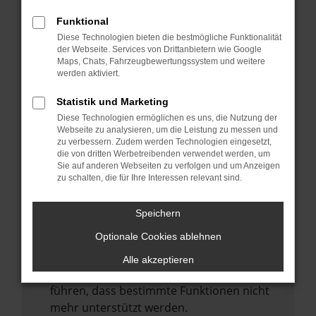
Laden andere Webseiten, zum Beispiel
deine Suchmaschine?
Funktional
Diese Technologien bieten die bestmögliche Funktionalität
Prüfe deine Browsererweiterungen.
der Webseite. Services von Drittanbietern wie Google
Manche Erweiterungen, wie Werbeblocker,
Maps, Chats, Fahrzeugbewertungssystem und weitere
können das Laden bestimmter Seiten
werden aktiviert.
verhindern. Funktioniert die Seite in einem
Statistik und Marketing
anderen Browser oder in einem privaten
Diese Technologien ermöglichen es uns, die Nutzung der
Fenster?
Webseite zu analysieren, um die Leistung zu messen und
zu verbessern. Zudem werden Technologien eingesetzt,
Starte dein Gerät neu.
die von dritten Werbetreibenden verwendet werden, um
Das kann manchmal helfen,
Sie auf anderen Webseiten zu verfolgen und um Anzeigen
zu schalten, die für Ihre Interessen relevant sind.
vorübergehende Probleme zu beheben.
Stelle sicher, dass dein Browser und dein
Speichern
Betriebssystem auf dem neuesten Stand
Optionale Cookies ablehnen
sind.
Veraltete Software birgt nicht nur ein
Alle akzeptieren
Sicherheitsrisiko, sondern kann auch dazu
führen, dass bestimmte Funktionen nicht
mehr unterstützt werden.