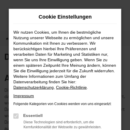
Zum
Hauptinhalt
Cookie Einstellungen
springen
Wir nutzen Cookies, um Ihnen die bestmögliche
Nutzung unserer Webseite zu ermöglichen und unsere
Startseite
Datenschutz
Kommunikation mit Ihnen zu verbessern. Wir
berücksichtigen hierbei Ihre Präferenzen und
Datenschutzerklärung
verarbeiten Daten für Marketing und Statistiken nur,
wenn Sie uns Ihre Einwilligung geben. Wenn Sie zu
einem späteren Zeitpunkt Ihre Meinung ändern, können
Sie die Einwilligung jederzeit für die Zukunft widerrufen.
Allgemeine Hinweise
Weitere Informationen zum Umfang der
Datenverarbeitung finden Sie hier:
Datenschutzerklärung
,
Cookie-Richtlinie
.
Die folgenden Hinweise geben einen einfachen Überblick
darüber, was mit Ihren personenbezogenen Daten passiert,
Impressum
wenn Sie unsere Website besuchen. Personenbezogene
Folgende Kategorien von Cookies werden von uns eingesetzt:
Daten sind alle Daten, mit denen Sie persönlich identifiziert
werden können. Ausführliche Informationen zum Thema
Essentiell
Datenschutz entnehmen Sie unserer unter diesem Text
Diese Technologien sind erforderlich, um die
Kernfunktionalität der Webseite zu gewährleisten.
aufgeführten Datenschutzerklärung.