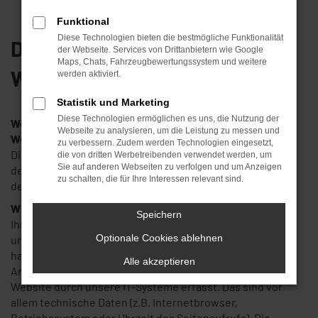
Funktional
Diese Technologien bieten die bestmögliche Funktionalität
Datenerfassung auf unserer
der Webseite. Services von Drittanbietern wie Google
Maps, Chats, Fahrzeugbewertungssystem und weitere
Website
werden aktiviert.
Statistik und Marketing
Diese Technologien ermöglichen es uns, die Nutzung der
Wer ist verantwortlich für die Datenerfassung auf dieser
Webseite zu analysieren, um die Leistung zu messen und
Website?
zu verbessern. Zudem werden Technologien eingesetzt,
Die Datenverarbeitung auf dieser Website erfolgt durch
die von dritten Werbetreibenden verwendet werden, um
Sie auf anderen Webseiten zu verfolgen und um Anzeigen
den Websitebetreiber. Dessen Kontaktdaten können Sie
zu schalten, die für Ihre Interessen relevant sind.
dem Impressum dieser Website entnehmen.
Wie erfassen wir Ihre Daten?
Speichern
Ihre Daten werden zum einen dadurch erhoben, dass Sie
Optionale Cookies ablehnen
uns diese mitteilen. Hierbei kann es sich z.B. um Daten
handeln, die Sie in ein Kontaktformular eingeben.
Alle akzeptieren
Andere Daten werden automatisch beim Besuch der
Website durch unsere IT-Systeme erfasst. Das sind vor
allem technische Daten (z.B. Internetbrowser,
Betriebssystem oder Uhrzeit des Seitenaufrufs). Die