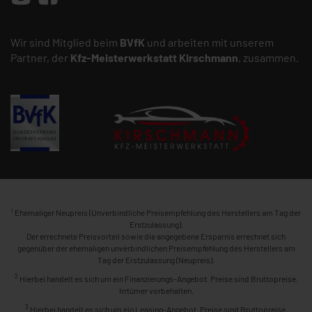
Wir sind Mitglied beim
BVfK
und arbeiten mit unserem
Partner, der
Kfz-Meisterwerkstatt
Kirschmann
, zusammen.
1
Ehemaliger Neupreis (Unverbindliche Preisempfehlung des Herstellers am Tag der
Erstzulassung).
Der errechnete Preisvorteil sowie die angegebene Ersparnis errechnet sich
gegenüber der ehemaligen unverbindlichen Preisempfehlung des Herstellers am
Tag der Erstzulassung (Neupreis).
2
Hierbei handelt es sich um ein Finanzierungs-Angebot. Preise sind Bruttopreise.
Irrtümer vorbehalten.
3
Hierbei handelt es sich um ein Leasing-Angebot. Preise sind Bruttopreise.