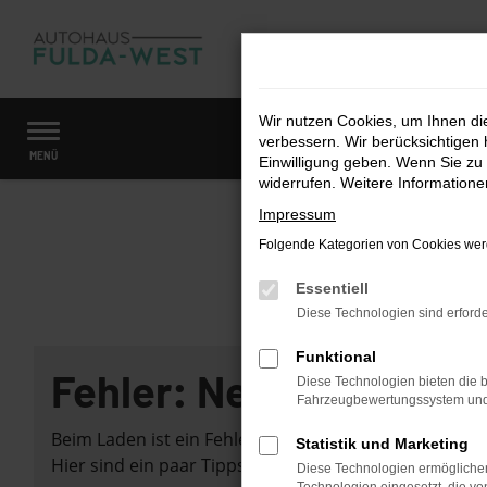
Zum
Hauptinhalt
springen
Wir nutzen Cookies, um Ihnen d
verbessern. Wir berücksichtigen 
Startseite
Fahrzeugangebote
Fahrzeugmarkt
MENÜ
Einwilligung geben. Wenn Sie zu 
widerrufen. Weitere Information
Impressum
Folgende Kategorien von Cookies werd
Essentiell
Diese Technologien sind erforde
Funktional
Fehler: Network Error
Diese Technologien bieten die b
Fahrzeugbewertungssystem und w
Beim Laden ist ein Fehler aufgetreten.
Statistik und Marketing
Hier sind ein paar Tipps, die dir helfen können:
Diese Technologien ermöglichen