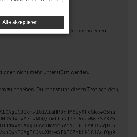
rfolgen und um Anzeigen zu schalten,
Alle akzeptieren
 Seite in einem anderen Browser oder in einem
ktionen nicht mehr unterstützt werden.
lem zu beheben. Du kannst uns diesen Text schicken,
KICAgICJ1cmwiOiAiaHR0cHM6Ly9hcGkueC5ha
R0JWUyUyMzIwNDQ/ZmllbGQ9dmVoaWNsZSZ3ZW
iBudWxsLAogICAgImV4cGVjdCI6IHsKICAgICA
VsbCwKICAgICJyaXNreSI6IGZhbHNlCiAgfQp9