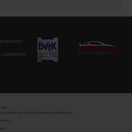
d arbeiten
n
, zusammen.
ung).
 Herstellers am Tag der Erstzulassung (Neupreis).
halten.
ten.