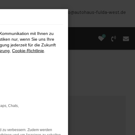
(0661) 67 90 88 0
info@autohaus-fulda-west.de
 Kommunikation mit Ihnen zu
0
stiken nur, wenn Sie uns Ihre
ung jederzeit für die Zukunft
ärung
,
Cookie-Richtlinie
.
Maps, Chats,
nd zu verbessern. Zudem werden