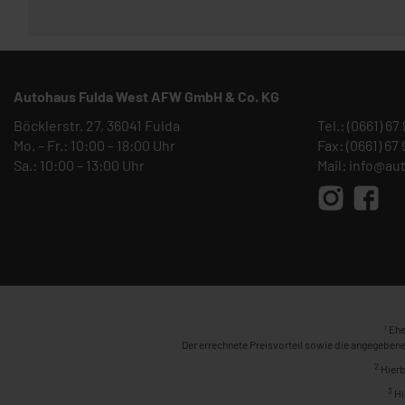
Autohaus Fulda West AFW GmbH & Co. KG
Böcklerstr. 27, 36041 Fulda
Tel.:
(0661) 67
Mo. – Fr.: 10:00 – 18:00 Uhr
Fax: (0661) 67
Sa.: 10:00 – 13:00 Uhr
Mail:
info@au
1
Ehe
Der errechnete Preisvorteil sowie die angegebene
2
Hierb
3
Hi