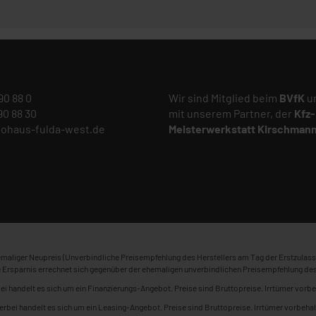
 90 88 0
Wir sind Mitglied beim
BVfK
un
 90 88 30
mit unserem Partner, der
Kfz-
tohaus-fulda-west.de
Meisterwerkstatt
Kirschman
maliger Neupreis (Unverbindliche Preisempfehlung des Herstellers am Tag der Erstzulass
 Ersparnis errechnet sich gegenüber der ehemaligen unverbindlichen Preisempfehlung des
ei handelt es sich um ein Finanzierungs-Angebot. Preise sind Bruttopreise. Irrtümer vorbe
erbei handelt es sich um ein Leasing-Angebot. Preise sind Bruttopreise. Irrtümer vorbehal