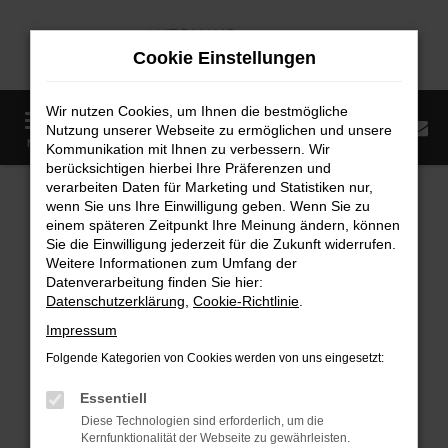
Zum
Hauptinhalt
Cookie Einstellungen
springen
Wir nutzen Cookies, um Ihnen die bestmögliche
0
Nutzung unserer Webseite zu ermöglichen und unsere
Startseite
Fahrzeugangebote
Fahrzeugmarkt
MENÜ
Kommunikation mit Ihnen zu verbessern. Wir
berücksichtigen hierbei Ihre Präferenzen und
Fahrzeugmarkt
verarbeiten Daten für Marketing und Statistiken nur,
wenn Sie uns Ihre Einwilligung geben. Wenn Sie zu
einem späteren Zeitpunkt Ihre Meinung ändern, können
Sie die Einwilligung jederzeit für die Zukunft widerrufen.
Weitere Informationen zum Umfang der
Datenverarbeitung finden Sie hier:
Fehler: Network Error
Datenschutzerklärung
,
Cookie-Richtlinie
.
Impressum
Beim Laden ist ein Fehler aufgetreten.
Folgende Kategorien von Cookies werden von uns eingesetzt:
Hier sind ein paar Tipps, die dir helfen können:
Essentiell
Überprüfe deine Firewall und deine
Diese Technologien sind erforderlich, um die
Internetverbindung.
Kernfunktionalität der Webseite zu gewährleisten.