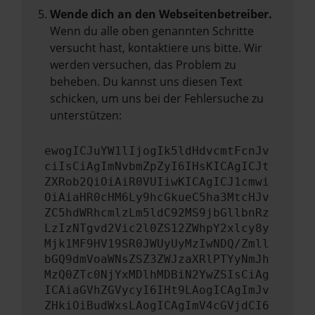
Wende dich an den Webseitenbetreiber.
Wenn du alle oben genannten Schritte
versucht hast, kontaktiere uns bitte. Wir
werden versuchen, das Problem zu
beheben. Du kannst uns diesen Text
schicken, um uns bei der Fehlersuche zu
unterstützen:
ewogICJuYW1lIjogIk5ldHdvcmtFcnJv
ciIsCiAgImNvbmZpZyI6IHsKICAgICJt
ZXRob2QiOiAiR0VUIiwKICAgICJ1cmwi
OiAiaHR0cHM6Ly9hcGkueC5ha3MtcHJv
ZC5hdWRhcmlzLm5ldC92MS9jbGllbnRz
LzIzNTgvd2Vic2l0ZS12ZWhpY2xlcy8y
Mjk1MF9HV19SR0JWUyUyMzIwNDQ/Zmll
bGQ9dmVoaWNsZSZ3ZWJzaXRlPTYyNmJh
MzQ0ZTc0NjYxMDlhMDBiN2YwZSIsCiAg
ICAiaGVhZGVycyI6IHt9LAogICAgImJv
ZHkiOiBudWxsLAogICAgImV4cGVjdCI6