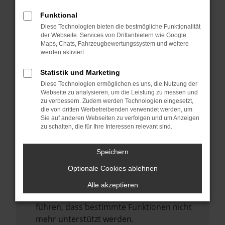
Laden andere Webseiten, zum Beispiel
deine Suchmaschine?
Funktional
Diese Technologien bieten die bestmögliche Funktionalität
Prüfe deine Browsererweiterungen.
der Webseite. Services von Drittanbietern wie Google
Manche Erweiterungen, wie Werbeblocker,
Maps, Chats, Fahrzeugbewertungssystem und weitere
können das Laden bestimmter Seiten
werden aktiviert.
verhindern. Funktioniert die Seite in einem
Statistik und Marketing
anderen Browser oder in einem privaten
Diese Technologien ermöglichen es uns, die Nutzung der
Fenster?
Webseite zu analysieren, um die Leistung zu messen und
zu verbessern. Zudem werden Technologien eingesetzt,
Starte dein Gerät neu.
die von dritten Werbetreibenden verwendet werden, um
Das kann manchmal helfen,
Sie auf anderen Webseiten zu verfolgen und um Anzeigen
zu schalten, die für Ihre Interessen relevant sind.
vorübergehende Probleme zu beheben.
Stelle sicher, dass dein Browser und dein
Speichern
Betriebssystem auf dem neuesten Stand
Optionale Cookies ablehnen
sind.
Veraltete Software birgt nicht nur ein
Alle akzeptieren
Sicherheitsrisiko, sondern kann auch dazu
führen, dass bestimmte Funktionen nicht
mehr unterstützt werden.