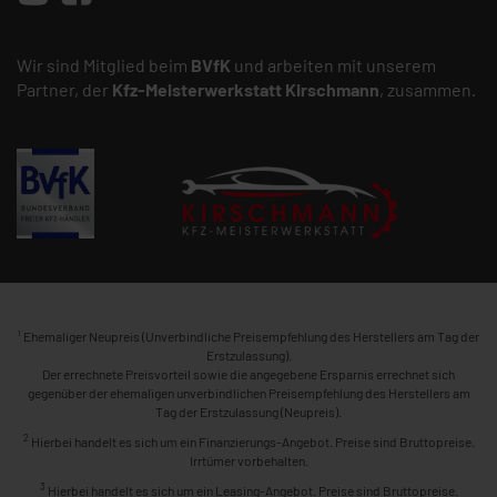
Wir sind Mitglied beim
BVfK
und arbeiten mit unserem
Partner, der
Kfz-Meisterwerkstatt
Kirschmann
, zusammen.
1
Ehemaliger Neupreis (Unverbindliche Preisempfehlung des Herstellers am Tag der
Erstzulassung).
Der errechnete Preisvorteil sowie die angegebene Ersparnis errechnet sich
gegenüber der ehemaligen unverbindlichen Preisempfehlung des Herstellers am
Tag der Erstzulassung (Neupreis).
2
Hierbei handelt es sich um ein Finanzierungs-Angebot. Preise sind Bruttopreise.
Irrtümer vorbehalten.
3
Hierbei handelt es sich um ein Leasing-Angebot. Preise sind Bruttopreise.