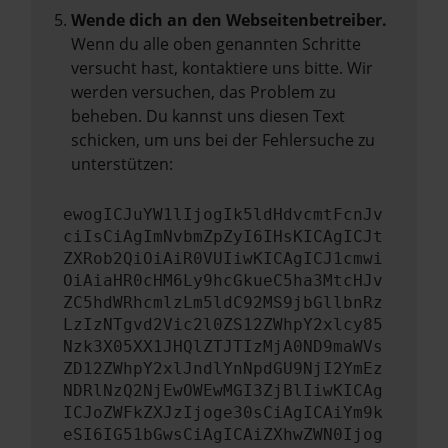
Wende dich an den Webseitenbetreiber.
Wenn du alle oben genannten Schritte
versucht hast, kontaktiere uns bitte. Wir
werden versuchen, das Problem zu
beheben. Du kannst uns diesen Text
schicken, um uns bei der Fehlersuche zu
unterstützen:
ewogICJuYW1lIjogIk5ldHdvcmtFcnJv
ciIsCiAgImNvbmZpZyI6IHsKICAgICJt
ZXRob2QiOiAiR0VUIiwKICAgICJ1cmwi
OiAiaHR0cHM6Ly9hcGkueC5ha3MtcHJv
ZC5hdWRhcmlzLm5ldC92MS9jbGllbnRz
LzIzNTgvd2Vic2l0ZS12ZWhpY2xlcy85
Nzk3X05XX1JHQlZTJTIzMjA0ND9maWVs
ZD12ZWhpY2xlJndlYnNpdGU9NjI2YmEz
NDRlNzQ2NjEwOWEwMGI3ZjBlIiwKICAg
ICJoZWFkZXJzIjoge30sCiAgICAiYm9k
eSI6IG51bGwsCiAgICAiZXhwZWN0Ijog