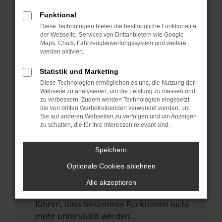
Laden andere Webseiten, zum Beispiel
deine Suchmaschine?
Funktional
Diese Technologien bieten die bestmögliche Funktionalität
Prüfe deine Browsererweiterungen.
der Webseite. Services von Drittanbietern wie Google
Manche Erweiterungen, wie Werbeblocker,
Maps, Chats, Fahrzeugbewertungssystem und weitere
können das Laden bestimmter Seiten
werden aktiviert.
verhindern. Funktioniert die Seite in einem
Statistik und Marketing
anderen Browser oder in einem privaten
Diese Technologien ermöglichen es uns, die Nutzung der
Fenster?
Webseite zu analysieren, um die Leistung zu messen und
zu verbessern. Zudem werden Technologien eingesetzt,
Starte dein Gerät neu.
die von dritten Werbetreibenden verwendet werden, um
Das kann manchmal helfen,
Sie auf anderen Webseiten zu verfolgen und um Anzeigen
zu schalten, die für Ihre Interessen relevant sind.
vorübergehende Probleme zu beheben.
Stelle sicher, dass dein Browser und dein
Speichern
Betriebssystem auf dem neuesten Stand
Optionale Cookies ablehnen
sind.
Veraltete Software birgt nicht nur ein
Alle akzeptieren
Sicherheitsrisiko, sondern kann auch dazu
führen, dass bestimmte Funktionen nicht
mehr unterstützt werden.