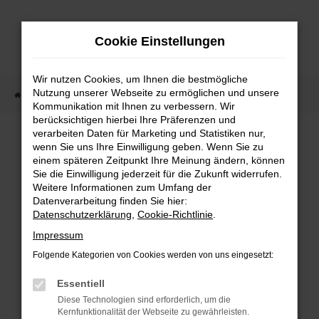
Zum
Hauptinhalt
Cookie Einstellungen
springen
Wir nutzen Cookies, um Ihnen die bestmögliche
Nutzung unserer Webseite zu ermöglichen und unsere
Startseite
Fahrzeugangebote
Fahrzeugmarkt
Kommunikation mit Ihnen zu verbessern. Wir
berücksichtigen hierbei Ihre Präferenzen und
Fahrzeugmarkt
verarbeiten Daten für Marketing und Statistiken nur,
wenn Sie uns Ihre Einwilligung geben. Wenn Sie zu
einem späteren Zeitpunkt Ihre Meinung ändern, können
Sie die Einwilligung jederzeit für die Zukunft widerrufen.
Weitere Informationen zum Umfang der
Datenverarbeitung finden Sie hier:
Fehler: Network Error
Datenschutzerklärung
,
Cookie-Richtlinie
.
Impressum
Beim Laden ist ein Fehler aufgetreten.
Folgende Kategorien von Cookies werden von uns eingesetzt:
Hier sind ein paar Tipps, die dir helfen können:
Essentiell
Überprüfe deine Firewall und deine
Diese Technologien sind erforderlich, um die
Internetverbindung.
Kernfunktionalität der Webseite zu gewährleisten.