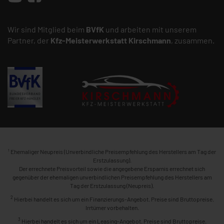
Wir sind Mitglied beim
BVfK
und arbeiten mit unserem
Partner, der
Kfz-Meisterwerkstatt
Kirschmann
, zusammen.
1
Ehemaliger Neupreis (Unverbindliche Preisempfehlung des Herstellers am Tag der
Erstzulassung).
Der errechnete Preisvorteil sowie die angegebene Ersparnis errechnet sich
gegenüber der ehemaligen unverbindlichen Preisempfehlung des Herstellers am
Tag der Erstzulassung (Neupreis).
2
Hierbei handelt es sich um ein Finanzierungs-Angebot. Preise sind Bruttopreise.
Irrtümer vorbehalten.
3
Hierbei handelt es sich um ein Leasing-Angebot. Preise sind Bruttopreise.