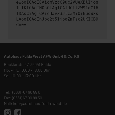
ewogICAgICAicmVzcG9uc2VUeXBlIjog
IiIKICAgIH0sCiAgICAidGltZW91dCI6
IDAsCiAgICAicHJvZ3Jlc3MiOiBudWxs
LAogICAgInJpc2t5IjogZmFsc2UKICB9
Cn0=
Autohaus Fulda West AFW GmbH & Co. KG
Böcklerstr. 27, 36041 Fulda
Mo. – Fr.: 10:00 – 18:00 Uhr
Sa.: 10:00 – 13:00 Uhr
Tel.:
(0661) 67 90 88 0
Fax: (0661) 67 90 88 30
Mail:
info@autohaus-fulda-west.de