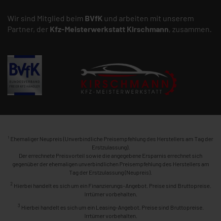
Wir sind Mitglied beim
BVfK
und arbeiten mit unserem
Partner, der
Kfz-Meisterwerkstatt
Kirschmann
, zusammen.
1
Ehemaliger Neupreis (Unverbindliche Preisempfehlung des Herstellers am Tag der
Erstzulassung).
Der errechnete Preisvorteil sowie die angegebene Ersparnis errechnet sich
gegenüber der ehemaligen unverbindlichen Preisempfehlung des Herstellers am
Tag der Erstzulassung (Neupreis).
2
Hierbei handelt es sich um ein Finanzierungs-Angebot. Preise sind Bruttopreise.
Irrtümer vorbehalten.
3
Hierbei handelt es sich um ein Leasing-Angebot. Preise sind Bruttopreise.
Irrtümer vorbehalten.