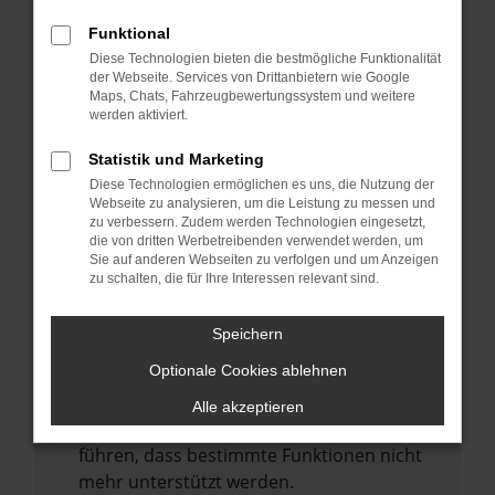
Laden andere Webseiten, zum Beispiel
deine Suchmaschine?
Funktional
Diese Technologien bieten die bestmögliche Funktionalität
Prüfe deine Browsererweiterungen.
der Webseite. Services von Drittanbietern wie Google
Manche Erweiterungen, wie Werbeblocker,
Maps, Chats, Fahrzeugbewertungssystem und weitere
können das Laden bestimmter Seiten
werden aktiviert.
verhindern. Funktioniert die Seite in einem
Statistik und Marketing
anderen Browser oder in einem privaten
Diese Technologien ermöglichen es uns, die Nutzung der
Fenster?
Webseite zu analysieren, um die Leistung zu messen und
zu verbessern. Zudem werden Technologien eingesetzt,
Starte dein Gerät neu.
die von dritten Werbetreibenden verwendet werden, um
Das kann manchmal helfen,
Sie auf anderen Webseiten zu verfolgen und um Anzeigen
zu schalten, die für Ihre Interessen relevant sind.
vorübergehende Probleme zu beheben.
Stelle sicher, dass dein Browser und dein
Speichern
Betriebssystem auf dem neuesten Stand
Optionale Cookies ablehnen
sind.
Veraltete Software birgt nicht nur ein
Alle akzeptieren
Sicherheitsrisiko, sondern kann auch dazu
führen, dass bestimmte Funktionen nicht
mehr unterstützt werden.