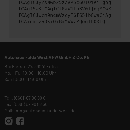
ICAgICJyZXNwb25zZVR5cGUiOiAiIgog
ICAgfSwKICAgICJ0aW1lb3V0IjogMCwK
ICAgICJwcm9ncmVzcyI6IG51bGwsCiAg
ICAicmlza3kiOiBmYWxzZQogIH0KfQ==
Autohaus Fulda West AFW GmbH & Co. KG
Böcklerstr. 27, 36041 Fulda
Mo. – Fr.: 10:00 – 18:00 Uhr
Sa.: 10:00 – 13:00 Uhr
Tel.:
(0661) 67 90 88 0
Fax: (0661) 67 90 88 30
Mail:
info@autohaus-fulda-west.de