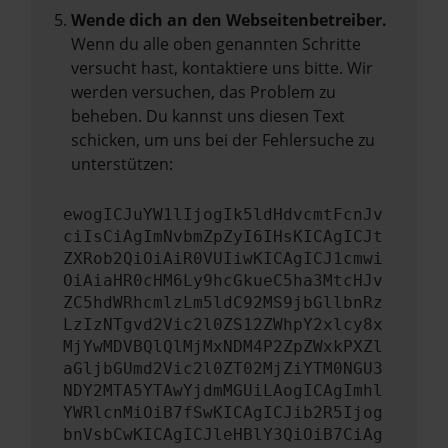
Wende dich an den Webseitenbetreiber.
Wenn du alle oben genannten Schritte
versucht hast, kontaktiere uns bitte. Wir
werden versuchen, das Problem zu
beheben. Du kannst uns diesen Text
schicken, um uns bei der Fehlersuche zu
unterstützen:
ewogICJuYW1lIjogIk5ldHdvcmtFcnJv
ciIsCiAgImNvbmZpZyI6IHsKICAgICJt
ZXRob2QiOiAiR0VUIiwKICAgICJ1cmwi
OiAiaHR0cHM6Ly9hcGkueC5ha3MtcHJv
ZC5hdWRhcmlzLm5ldC92MS9jbGllbnRz
LzIzNTgvd2Vic2l0ZS12ZWhpY2xlcy8x
MjYwMDVBQlQlMjMxNDM4P2ZpZWxkPXZl
aGljbGUmd2Vic2l0ZT02MjZiYTM0NGU3
NDY2MTA5YTAwYjdmMGUiLAogICAgImhl
YWRlcnMiOiB7fSwKICAgICJib2R5Ijog
bnVsbCwKICAgICJleHBlY3QiOiB7CiAg