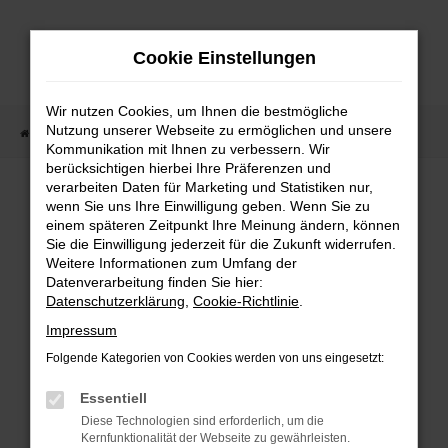
Zum
Hauptinhalt
Cookie Einstellungen
springen
Wir nutzen Cookies, um Ihnen die bestmögliche
Nutzung unserer Webseite zu ermöglichen und unsere
Startseite
Fahrzeugangebote
Fahrzeugmarkt
Kommunikation mit Ihnen zu verbessern. Wir
berücksichtigen hierbei Ihre Präferenzen und
Fahrzeugmarkt
verarbeiten Daten für Marketing und Statistiken nur,
wenn Sie uns Ihre Einwilligung geben. Wenn Sie zu
einem späteren Zeitpunkt Ihre Meinung ändern, können
Sie die Einwilligung jederzeit für die Zukunft widerrufen.
Weitere Informationen zum Umfang der
Datenverarbeitung finden Sie hier:
Fehler: Network Error
Datenschutzerklärung
,
Cookie-Richtlinie
.
Impressum
Beim Laden ist ein Fehler aufgetreten.
Folgende Kategorien von Cookies werden von uns eingesetzt:
Hier sind ein paar Tipps, die dir helfen können:
Essentiell
Überprüfe deine Firewall und deine
Diese Technologien sind erforderlich, um die
Internetverbindung.
Kernfunktionalität der Webseite zu gewährleisten.