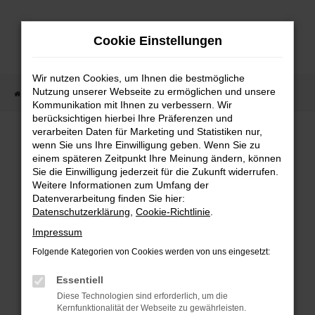
Zum
Hauptinhalt
Cookie Einstellungen
springen
Wir nutzen Cookies, um Ihnen die bestmögliche
Nutzung unserer Webseite zu ermöglichen und unsere
Startseite
Fahrzeugangebote
Fahrzeugmarkt
Kommunikation mit Ihnen zu verbessern. Wir
berücksichtigen hierbei Ihre Präferenzen und
Fahrzeugmarkt
verarbeiten Daten für Marketing und Statistiken nur,
wenn Sie uns Ihre Einwilligung geben. Wenn Sie zu
einem späteren Zeitpunkt Ihre Meinung ändern, können
Sie die Einwilligung jederzeit für die Zukunft widerrufen.
Weitere Informationen zum Umfang der
Datenverarbeitung finden Sie hier:
Fehler: Network Error
Datenschutzerklärung
,
Cookie-Richtlinie
.
Impressum
Beim Laden ist ein Fehler aufgetreten.
Folgende Kategorien von Cookies werden von uns eingesetzt:
Hier sind ein paar Tipps, die dir helfen können:
Essentiell
Überprüfe deine Firewall und deine
Diese Technologien sind erforderlich, um die
Internetverbindung.
Kernfunktionalität der Webseite zu gewährleisten.