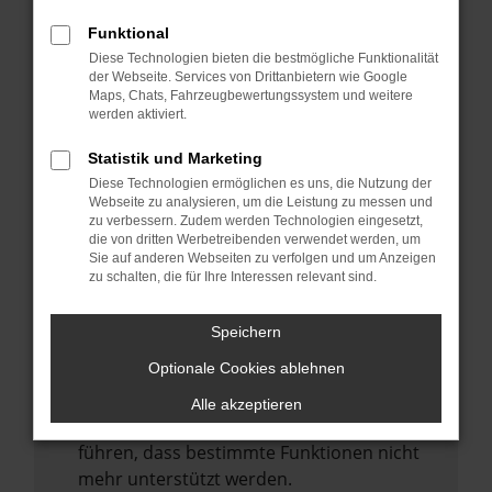
Laden andere Webseiten, zum Beispiel
deine Suchmaschine?
Funktional
Diese Technologien bieten die bestmögliche Funktionalität
Prüfe deine Browsererweiterungen.
der Webseite. Services von Drittanbietern wie Google
Manche Erweiterungen, wie Werbeblocker,
Maps, Chats, Fahrzeugbewertungssystem und weitere
können das Laden bestimmter Seiten
werden aktiviert.
verhindern. Funktioniert die Seite in einem
Statistik und Marketing
anderen Browser oder in einem privaten
Diese Technologien ermöglichen es uns, die Nutzung der
Fenster?
Webseite zu analysieren, um die Leistung zu messen und
zu verbessern. Zudem werden Technologien eingesetzt,
Starte dein Gerät neu.
die von dritten Werbetreibenden verwendet werden, um
Das kann manchmal helfen,
Sie auf anderen Webseiten zu verfolgen und um Anzeigen
zu schalten, die für Ihre Interessen relevant sind.
vorübergehende Probleme zu beheben.
Stelle sicher, dass dein Browser und dein
Speichern
Betriebssystem auf dem neuesten Stand
Optionale Cookies ablehnen
sind.
Veraltete Software birgt nicht nur ein
Alle akzeptieren
Sicherheitsrisiko, sondern kann auch dazu
führen, dass bestimmte Funktionen nicht
mehr unterstützt werden.