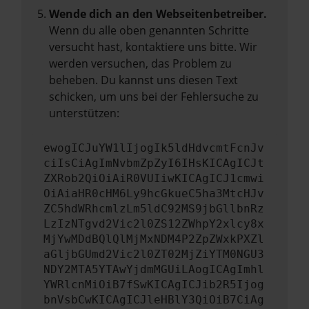
Wende dich an den Webseitenbetreiber.
Wenn du alle oben genannten Schritte
versucht hast, kontaktiere uns bitte. Wir
werden versuchen, das Problem zu
beheben. Du kannst uns diesen Text
schicken, um uns bei der Fehlersuche zu
unterstützen:
ewogICJuYW1lIjogIk5ldHdvcmtFcnJv
ciIsCiAgImNvbmZpZyI6IHsKICAgICJt
ZXRob2QiOiAiR0VUIiwKICAgICJ1cmwi
OiAiaHR0cHM6Ly9hcGkueC5ha3MtcHJv
ZC5hdWRhcmlzLm5ldC92MS9jbGllbnRz
LzIzNTgvd2Vic2l0ZS12ZWhpY2xlcy8x
MjYwMDdBQlQlMjMxNDM4P2ZpZWxkPXZl
aGljbGUmd2Vic2l0ZT02MjZiYTM0NGU3
NDY2MTA5YTAwYjdmMGUiLAogICAgImhl
YWRlcnMiOiB7fSwKICAgICJib2R5Ijog
bnVsbCwKICAgICJleHBlY3QiOiB7CiAg