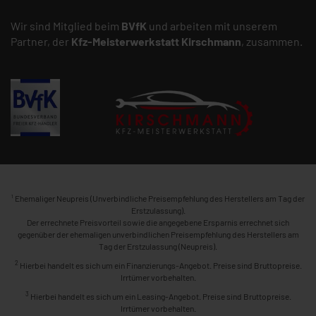
Wir sind Mitglied beim
BVfK
und arbeiten mit unserem
Partner, der
Kfz-Meisterwerkstatt
Kirschmann
, zusammen.
1
Ehemaliger Neupreis (Unverbindliche Preisempfehlung des Herstellers am Tag der
Erstzulassung).
Der errechnete Preisvorteil sowie die angegebene Ersparnis errechnet sich
gegenüber der ehemaligen unverbindlichen Preisempfehlung des Herstellers am
Tag der Erstzulassung (Neupreis).
2
Hierbei handelt es sich um ein Finanzierungs-Angebot. Preise sind Bruttopreise.
Irrtümer vorbehalten.
3
Hierbei handelt es sich um ein Leasing-Angebot. Preise sind Bruttopreise.
Irrtümer vorbehalten.