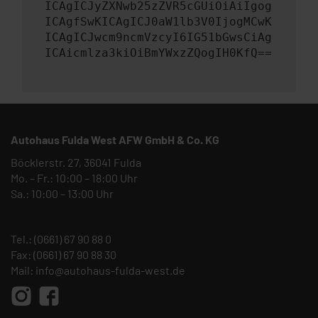
ICAgICJyZXNwb25zZVR5cGUiOiAiIgog
ICAgfSwKICAgICJ0aW1lb3V0IjogMCwK
ICAgICJwcm9ncmVzcyI6IG51bGwsCiAg
ICAicmlza3kiOiBmYWxzZQogIH0KfQ==
Autohaus Fulda West AFW GmbH & Co. KG
Böcklerstr. 27, 36041 Fulda
Mo. – Fr.: 10:00 – 18:00 Uhr
Sa.: 10:00 – 13:00 Uhr
Tel.:
(0661) 67 90 88 0
Fax: (0661) 67 90 88 30
Mail:
info@autohaus-fulda-west.de