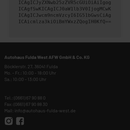
ICAgICJyZXNwb25zZVR5cGUiOiAiIgog
ICAgfSwKICAgICJ0aW1lb3V0IjogMCwK
ICAgICJwcm9ncmVzcyI6IG51bGwsCiAg
ICAicmlza3kiOiBmYWxzZQogIH0KfQ==
Autohaus Fulda West AFW GmbH & Co. KG
Böcklerstr. 27, 36041 Fulda
Mo. – Fr.: 10:00 – 18:00 Uhr
Sa.: 10:00 – 13:00 Uhr
Tel.:
(0661) 67 90 88 0
Fax: (0661) 67 90 88 30
Mail:
info@autohaus-fulda-west.de