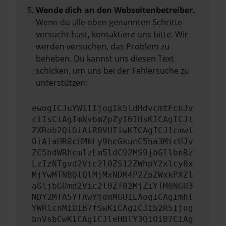
Wende dich an den Webseitenbetreiber.
Wenn du alle oben genannten Schritte
versucht hast, kontaktiere uns bitte. Wir
werden versuchen, das Problem zu
beheben. Du kannst uns diesen Text
schicken, um uns bei der Fehlersuche zu
unterstützen:
ewogICJuYW1lIjogIk5ldHdvcmtFcnJv
ciIsCiAgImNvbmZpZyI6IHsKICAgICJt
ZXRob2QiOiAiR0VUIiwKICAgICJ1cmwi
OiAiaHR0cHM6Ly9hcGkueC5ha3MtcHJv
ZC5hdWRhcmlzLm5ldC92MS9jbGllbnRz
LzIzNTgvd2Vic2l0ZS12ZWhpY2xlcy8x
MjYwMTNBQlQlMjMxNDM4P2ZpZWxkPXZl
aGljbGUmd2Vic2l0ZT02MjZiYTM0NGU3
NDY2MTA5YTAwYjdmMGUiLAogICAgImhl
YWRlcnMiOiB7fSwKICAgICJib2R5Ijog
bnVsbCwKICAgICJleHBlY3QiOiB7CiAg