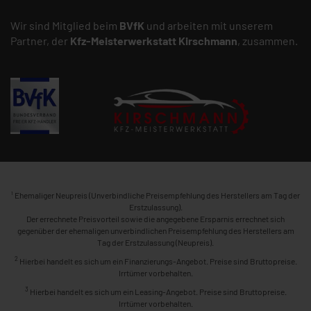
Wir sind Mitglied beim
BVfK
und arbeiten mit unserem
Partner, der
Kfz-Meisterwerkstatt
Kirschmann
, zusammen.
1
Ehemaliger Neupreis (Unverbindliche Preisempfehlung des Herstellers am Tag der
Erstzulassung).
Der errechnete Preisvorteil sowie die angegebene Ersparnis errechnet sich
gegenüber der ehemaligen unverbindlichen Preisempfehlung des Herstellers am
Tag der Erstzulassung (Neupreis).
2
Hierbei handelt es sich um ein Finanzierungs-Angebot. Preise sind Bruttopreise.
Irrtümer vorbehalten.
3
Hierbei handelt es sich um ein Leasing-Angebot. Preise sind Bruttopreise.
Irrtümer vorbehalten.