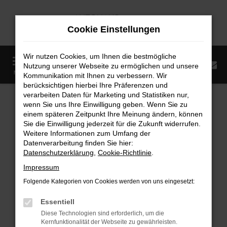
Zum
Hauptinhalt
Cookie Einstellungen
springen
Wir nutzen Cookies, um Ihnen die bestmögliche
0
Nutzung unserer Webseite zu ermöglichen und unsere
Startseite
Fahrzeugangebote
Fahrzeugmarkt
MENÜ
Kommunikation mit Ihnen zu verbessern. Wir
berücksichtigen hierbei Ihre Präferenzen und
Fahrzeugmarkt
verarbeiten Daten für Marketing und Statistiken nur,
wenn Sie uns Ihre Einwilligung geben. Wenn Sie zu
einem späteren Zeitpunkt Ihre Meinung ändern, können
Sie die Einwilligung jederzeit für die Zukunft widerrufen.
Weitere Informationen zum Umfang der
Datenverarbeitung finden Sie hier:
Fehler: Network Error
Datenschutzerklärung
,
Cookie-Richtlinie
.
Impressum
Beim Laden ist ein Fehler aufgetreten.
Folgende Kategorien von Cookies werden von uns eingesetzt:
Hier sind ein paar Tipps, die dir helfen können:
Essentiell
Überprüfe deine Firewall und deine
Diese Technologien sind erforderlich, um die
Internetverbindung.
Kernfunktionalität der Webseite zu gewährleisten.