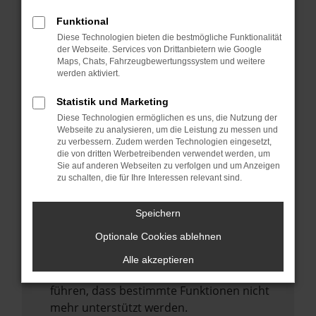
Laden andere Webseiten, zum Beispiel
deine Suchmaschine?
Funktional
Diese Technologien bieten die bestmögliche Funktionalität
Prüfe deine Browsererweiterungen.
der Webseite. Services von Drittanbietern wie Google
Manche Erweiterungen, wie Werbeblocker,
Maps, Chats, Fahrzeugbewertungssystem und weitere
können das Laden bestimmter Seiten
werden aktiviert.
verhindern. Funktioniert die Seite in einem
Statistik und Marketing
anderen Browser oder in einem privaten
Diese Technologien ermöglichen es uns, die Nutzung der
Fenster?
Webseite zu analysieren, um die Leistung zu messen und
zu verbessern. Zudem werden Technologien eingesetzt,
Starte dein Gerät neu.
die von dritten Werbetreibenden verwendet werden, um
Das kann manchmal helfen,
Sie auf anderen Webseiten zu verfolgen und um Anzeigen
zu schalten, die für Ihre Interessen relevant sind.
vorübergehende Probleme zu beheben.
Stelle sicher, dass dein Browser und dein
Speichern
Betriebssystem auf dem neuesten Stand
Optionale Cookies ablehnen
sind.
Veraltete Software birgt nicht nur ein
Alle akzeptieren
Sicherheitsrisiko, sondern kann auch dazu
führen, dass bestimmte Funktionen nicht
mehr unterstützt werden.