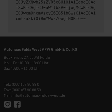
ICJyZXNwb25zZVR5cGUiOiAiIgogICAg
fSwKICAgICJ0aW1lb3V0IjogMCwKICAg
ICJwcm9ncmVzcyI6IG51bGwsCiAgICAi
cmlza3kiOiBmYWxzZQogIH0KfQ==
Autohaus Fulda West AFW GmbH & Co. KG
Böcklerstr. 27, 36041 Fulda
Mo. – Fr.: 10:00 – 18:00 Uhr
Sa.: 10:00 – 13:00 Uhr
Tel.:
(0661) 67 90 88 0
Fax: (0661) 67 90 88 30
Mail:
info@autohaus-fulda-west.de