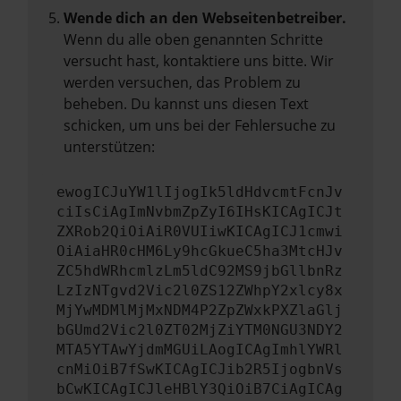
Wende dich an den Webseitenbetreiber.
Wenn du alle oben genannten Schritte
versucht hast, kontaktiere uns bitte. Wir
werden versuchen, das Problem zu
beheben. Du kannst uns diesen Text
schicken, um uns bei der Fehlersuche zu
unterstützen:
ewogICJuYW1lIjogIk5ldHdvcmtFcnJv
ciIsCiAgImNvbmZpZyI6IHsKICAgICJt
ZXRob2QiOiAiR0VUIiwKICAgICJ1cmwi
OiAiaHR0cHM6Ly9hcGkueC5ha3MtcHJv
ZC5hdWRhcmlzLm5ldC92MS9jbGllbnRz
LzIzNTgvd2Vic2l0ZS12ZWhpY2xlcy8x
MjYwMDMlMjMxNDM4P2ZpZWxkPXZlaGlj
bGUmd2Vic2l0ZT02MjZiYTM0NGU3NDY2
MTA5YTAwYjdmMGUiLAogICAgImhlYWRl
cnMiOiB7fSwKICAgICJib2R5IjogbnVs
bCwKICAgICJleHBlY3QiOiB7CiAgICAg