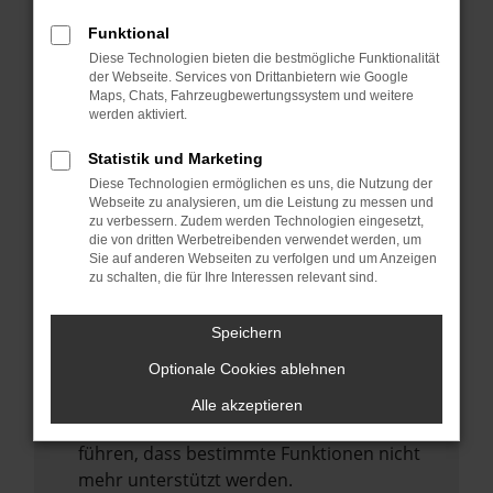
Laden andere Webseiten, zum Beispiel
deine Suchmaschine?
Funktional
Diese Technologien bieten die bestmögliche Funktionalität
Prüfe deine Browsererweiterungen.
der Webseite. Services von Drittanbietern wie Google
Manche Erweiterungen, wie Werbeblocker,
Maps, Chats, Fahrzeugbewertungssystem und weitere
können das Laden bestimmter Seiten
werden aktiviert.
verhindern. Funktioniert die Seite in einem
Statistik und Marketing
anderen Browser oder in einem privaten
Diese Technologien ermöglichen es uns, die Nutzung der
Fenster?
Webseite zu analysieren, um die Leistung zu messen und
zu verbessern. Zudem werden Technologien eingesetzt,
Starte dein Gerät neu.
die von dritten Werbetreibenden verwendet werden, um
Das kann manchmal helfen,
Sie auf anderen Webseiten zu verfolgen und um Anzeigen
zu schalten, die für Ihre Interessen relevant sind.
vorübergehende Probleme zu beheben.
Stelle sicher, dass dein Browser und dein
Speichern
Betriebssystem auf dem neuesten Stand
Optionale Cookies ablehnen
sind.
Veraltete Software birgt nicht nur ein
Alle akzeptieren
Sicherheitsrisiko, sondern kann auch dazu
führen, dass bestimmte Funktionen nicht
mehr unterstützt werden.