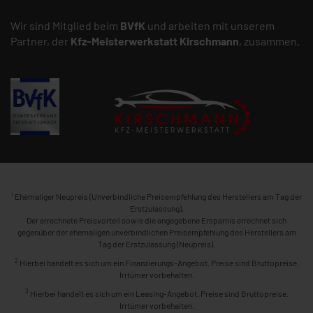
Wir sind Mitglied beim
BVfK
und arbeiten mit unserem
Partner, der
Kfz-Meisterwerkstatt
Kirschmann
, zusammen.
1
Ehemaliger Neupreis (Unverbindliche Preisempfehlung des Herstellers am Tag der
Erstzulassung).
Der errechnete Preisvorteil sowie die angegebene Ersparnis errechnet sich
gegenüber der ehemaligen unverbindlichen Preisempfehlung des Herstellers am
Tag der Erstzulassung (Neupreis).
2
Hierbei handelt es sich um ein Finanzierungs-Angebot. Preise sind Bruttopreise.
Irrtümer vorbehalten.
3
Hierbei handelt es sich um ein Leasing-Angebot. Preise sind Bruttopreise.
Irrtümer vorbehalten.