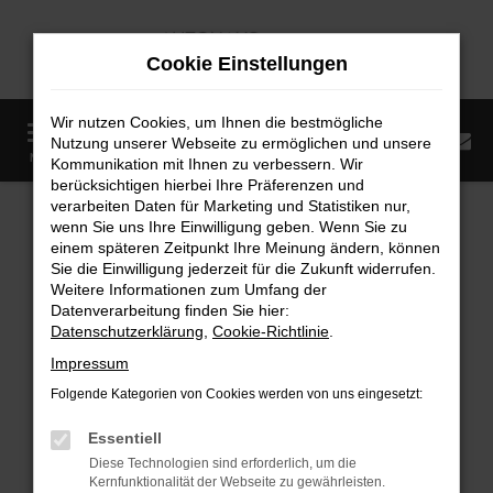
Zum
Hauptinhalt
Cookie Einstellungen
springen
Wir nutzen Cookies, um Ihnen die bestmögliche
0
Nutzung unserer Webseite zu ermöglichen und unsere
Startseite
Fahrzeugangebote
Fahrzeugmarkt
MENÜ
Kommunikation mit Ihnen zu verbessern. Wir
berücksichtigen hierbei Ihre Präferenzen und
Fahrzeugmarkt
verarbeiten Daten für Marketing und Statistiken nur,
wenn Sie uns Ihre Einwilligung geben. Wenn Sie zu
einem späteren Zeitpunkt Ihre Meinung ändern, können
Sie die Einwilligung jederzeit für die Zukunft widerrufen.
Weitere Informationen zum Umfang der
Datenverarbeitung finden Sie hier:
Fehler: Network Error
Datenschutzerklärung
,
Cookie-Richtlinie
.
Impressum
Beim Laden ist ein Fehler aufgetreten.
Folgende Kategorien von Cookies werden von uns eingesetzt:
Hier sind ein paar Tipps, die dir helfen können:
Essentiell
Überprüfe deine Firewall und deine
Diese Technologien sind erforderlich, um die
Internetverbindung.
Kernfunktionalität der Webseite zu gewährleisten.