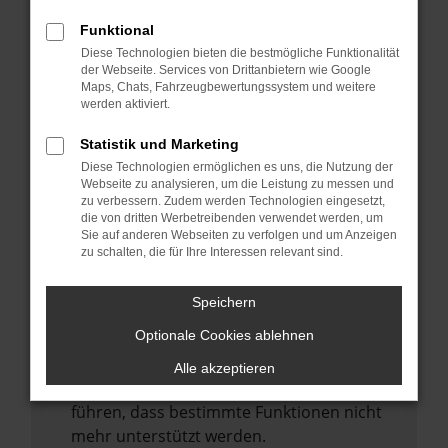
Laden andere Webseiten, zum Beispiel
deine Suchmaschine?
Funktional
Diese Technologien bieten die bestmögliche Funktionalität
Prüfe deine Browsererweiterungen.
der Webseite. Services von Drittanbietern wie Google
Manche Erweiterungen, wie Werbeblocker,
Maps, Chats, Fahrzeugbewertungssystem und weitere
können das Laden bestimmter Seiten
werden aktiviert.
verhindern. Funktioniert die Seite in einem
Statistik und Marketing
anderen Browser oder in einem privaten
Diese Technologien ermöglichen es uns, die Nutzung der
Fenster?
Webseite zu analysieren, um die Leistung zu messen und
zu verbessern. Zudem werden Technologien eingesetzt,
Starte dein Gerät neu.
die von dritten Werbetreibenden verwendet werden, um
Das kann manchmal helfen,
Sie auf anderen Webseiten zu verfolgen und um Anzeigen
zu schalten, die für Ihre Interessen relevant sind.
vorübergehende Probleme zu beheben.
Stelle sicher, dass dein Browser und dein
Speichern
Betriebssystem auf dem neuesten Stand
Optionale Cookies ablehnen
sind.
Veraltete Software birgt nicht nur ein
Alle akzeptieren
Sicherheitsrisiko, sondern kann auch dazu
führen, dass bestimmte Funktionen nicht
mehr unterstützt werden.