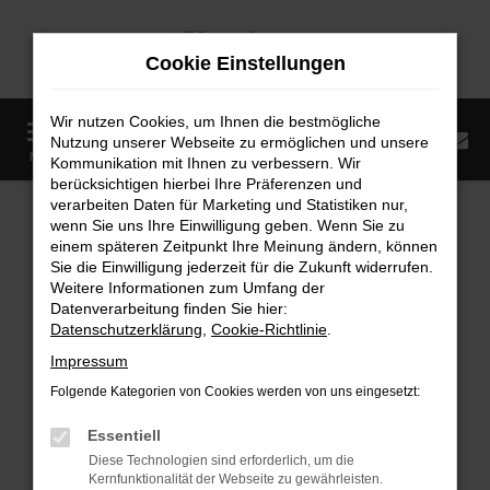
Zum
Hauptinhalt
Cookie Einstellungen
springen
Wir nutzen Cookies, um Ihnen die bestmögliche
0
Nutzung unserer Webseite zu ermöglichen und unsere
Startseite
Fahrzeugangebote
Fahrzeugmarkt
MENÜ
Kommunikation mit Ihnen zu verbessern. Wir
berücksichtigen hierbei Ihre Präferenzen und
Fahrzeugmarkt
verarbeiten Daten für Marketing und Statistiken nur,
wenn Sie uns Ihre Einwilligung geben. Wenn Sie zu
einem späteren Zeitpunkt Ihre Meinung ändern, können
Sie die Einwilligung jederzeit für die Zukunft widerrufen.
Weitere Informationen zum Umfang der
Datenverarbeitung finden Sie hier:
Fehler: Network Error
Datenschutzerklärung
,
Cookie-Richtlinie
.
Impressum
Beim Laden ist ein Fehler aufgetreten.
Folgende Kategorien von Cookies werden von uns eingesetzt:
Hier sind ein paar Tipps, die dir helfen können:
Essentiell
Überprüfe deine Firewall und deine
Diese Technologien sind erforderlich, um die
Internetverbindung.
Kernfunktionalität der Webseite zu gewährleisten.