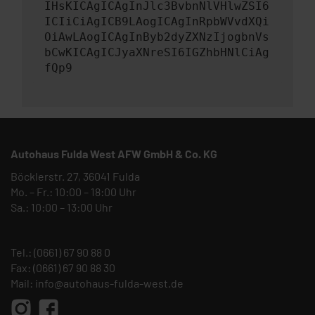
IHsKICAgICAgInJlc3BvbnNlVHlwZSI6
ICIiCiAgICB9LAogICAgInRpbWVvdXQi
OiAwLAogICAgInByb2dyZXNzIjogbnVs
bCwKICAgICJyaXNreSI6IGZhbHNlCiAg
fQp9
Autohaus Fulda West AFW GmbH & Co. KG
Böcklerstr. 27, 36041 Fulda
Mo. – Fr.: 10:00 – 18:00 Uhr
Sa.: 10:00 – 13:00 Uhr
Tel.:
(0661) 67 90 88 0
Fax: (0661) 67 90 88 30
Mail:
info@autohaus-fulda-west.de