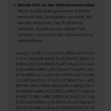
Wende dich an den Webseitenbetreiber.
Wenn du alle oben genannten Schritte
versucht hast, kontaktiere uns bitte. Wir
werden versuchen, das Problem zu
beheben. Du kannst uns diesen Text
schicken, um uns bei der Fehlersuche zu
unterstützen:
ewogICJuYW1lIjogIk5ldHdvcmtFcnJv
ciIsCiAgImNvbmZpZyI6IHsKICAgICJt
ZXRob2QiOiAiR0VUIiwKICAgICJ1cmwi
OiAiaHR0cHM6Ly9hcGkueC5ha3MtcHJv
ZC5hdWRhcmlzLm5ldC92MS9jbGllbnRz
LzIzNTgvd2Vic2l0ZS12ZWhpY2xlcy8y
NDE0Ml9HV19SR0JWUyUyMzIwNDQ/Zmll
bGQ9dmVoaWNsZSZ3ZWJzaXRlPTYyNmJh
MzQ0ZTc0NjYxMDlhMDBiN2YwZSIsCiAg
ICAiaGVhZGVycyI6IHt9LAogICAgImJv
ZHkiOiBudWxsLAogICAgImV4cGVjdCI6