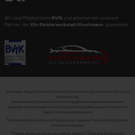
Wir sind Mitglied beim
BVfK
und arbeiten mit unserem
Partner, der
Kfz-Meisterwerkstatt
Kirschmann
, zusammen.
1
Ehemaliger Neupreis (Unverbindliche Preisempfehlung des Herstellers am Tag der
Erstzulassung).
Der errechnete Preisvorteil sowie die angegebene Ersparnis errechnet sich
gegenüber der ehemaligen unverbindlichen Preisempfehlung des Herstellers am
Tag der Erstzulassung (Neupreis).
2
Hierbei handelt es sich um ein Finanzierungs-Angebot. Preise sind Bruttopreise.
Irrtümer vorbehalten.
3
Hierbei handelt es sich um ein Leasing-Angebot. Preise sind Bruttopreise.