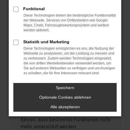
Laden andere Webseiten, zum Beispiel
deine Suchmaschine?
Funktional
Diese Technologien bieten die bestmögliche Funktionalität
Prüfe deine Browsererweiterungen.
der Webseite. Services von Drittanbietern wie Google
Manche Erweiterungen, wie Werbeblocker,
Maps, Chats, Fahrzeugbewertungssystem und weitere
können das Laden bestimmter Seiten
werden aktiviert.
verhindern. Funktioniert die Seite in einem
Statistik und Marketing
anderen Browser oder in einem privaten
Diese Technologien ermöglichen es uns, die Nutzung der
Fenster?
Webseite zu analysieren, um die Leistung zu messen und
zu verbessern. Zudem werden Technologien eingesetzt,
Starte dein Gerät neu.
die von dritten Werbetreibenden verwendet werden, um
Das kann manchmal helfen,
Sie auf anderen Webseiten zu verfolgen und um Anzeigen
zu schalten, die für Ihre Interessen relevant sind.
vorübergehende Probleme zu beheben.
Stelle sicher, dass dein Browser und dein
Speichern
Betriebssystem auf dem neuesten Stand
Optionale Cookies ablehnen
sind.
Veraltete Software birgt nicht nur ein
Alle akzeptieren
Sicherheitsrisiko, sondern kann auch dazu
führen, dass bestimmte Funktionen nicht
mehr unterstützt werden.