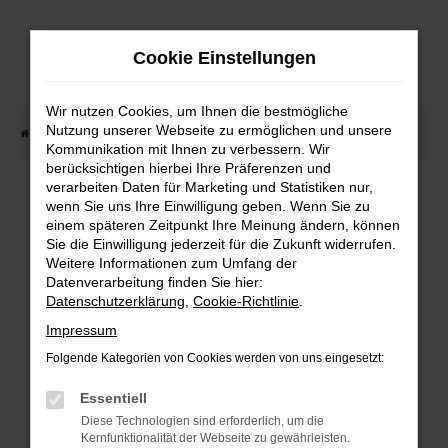
Zum
Hauptinhalt
Cookie Einstellungen
springen
Wir nutzen Cookies, um Ihnen die bestmögliche
Nutzung unserer Webseite zu ermöglichen und unsere
Startseite
Fahrzeugangebote
Fahrzeugmarkt
Kommunikation mit Ihnen zu verbessern. Wir
berücksichtigen hierbei Ihre Präferenzen und
Fahrzeugmarkt
verarbeiten Daten für Marketing und Statistiken nur,
wenn Sie uns Ihre Einwilligung geben. Wenn Sie zu
einem späteren Zeitpunkt Ihre Meinung ändern, können
Sie die Einwilligung jederzeit für die Zukunft widerrufen.
Weitere Informationen zum Umfang der
Datenverarbeitung finden Sie hier:
Fehler: Network Error
Datenschutzerklärung
,
Cookie-Richtlinie
.
Impressum
Beim Laden ist ein Fehler aufgetreten.
Folgende Kategorien von Cookies werden von uns eingesetzt:
Hier sind ein paar Tipps, die dir helfen können:
Essentiell
Überprüfe deine Firewall und deine
Diese Technologien sind erforderlich, um die
Internetverbindung.
Kernfunktionalität der Webseite zu gewährleisten.