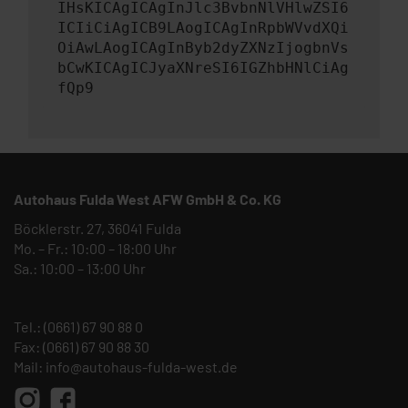
IHsKICAgICAgInJlc3BvbnNlVHlwZSI6
ICIiCiAgICB9LAogICAgInRpbWVvdXQi
OiAwLAogICAgInByb2dyZXNzIjogbnVs
bCwKICAgICJyaXNreSI6IGZhbHNlCiAg
fQp9
Autohaus Fulda West AFW GmbH & Co. KG
Böcklerstr. 27, 36041 Fulda
Mo. – Fr.: 10:00 – 18:00 Uhr
Sa.: 10:00 – 13:00 Uhr
Tel.:
(0661) 67 90 88 0
Fax: (0661) 67 90 88 30
Mail:
info@autohaus-fulda-west.de