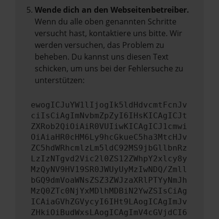
Wende dich an den Webseitenbetreiber.
Wenn du alle oben genannten Schritte
versucht hast, kontaktiere uns bitte. Wir
werden versuchen, das Problem zu
beheben. Du kannst uns diesen Text
schicken, um uns bei der Fehlersuche zu
unterstützen:
ewogICJuYW1lIjogIk5ldHdvcmtFcnJv
ciIsCiAgImNvbmZpZyI6IHsKICAgICJt
ZXRob2QiOiAiR0VUIiwKICAgICJ1cmwi
OiAiaHR0cHM6Ly9hcGkueC5ha3MtcHJv
ZC5hdWRhcmlzLm5ldC92MS9jbGllbnRz
LzIzNTgvd2Vic2l0ZS12ZWhpY2xlcy8y
MzQyNV9HV19SR0JWUyUyMzIwNDQ/Zmll
bGQ9dmVoaWNsZSZ3ZWJzaXRlPTYyNmJh
MzQ0ZTc0NjYxMDlhMDBiN2YwZSIsCiAg
ICAiaGVhZGVycyI6IHt9LAogICAgImJv
ZHkiOiBudWxsLAogICAgImV4cGVjdCI6