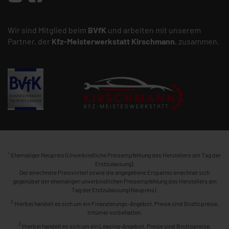
Wir sind Mitglied beim
BVfK
und arbeiten mit unserem
Partner, der
Kfz-Meisterwerkstatt
Kirschmann
, zusammen.
1
Ehemaliger Neupreis (Unverbindliche Preisempfehlung des Herstellers am Tag der
Erstzulassung).
Der errechnete Preisvorteil sowie die angegebene Ersparnis errechnet sich
gegenüber der ehemaligen unverbindlichen Preisempfehlung des Herstellers am
Tag der Erstzulassung (Neupreis).
2
Hierbei handelt es sich um ein Finanzierungs-Angebot. Preise sind Bruttopreise.
Irrtümer vorbehalten.
3
Hierbei handelt es sich um ein Leasing-Angebot. Preise sind Bruttopreise.