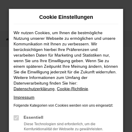
Zum
Hauptinhalt
Cookie Einstellungen
springen
Wir nutzen Cookies, um Ihnen die bestmögliche
Nutzung unserer Webseite zu ermöglichen und unsere
Startseite
Fahrzeugangebote
Fahrzeugmarkt
Kommunikation mit Ihnen zu verbessern. Wir
berücksichtigen hierbei Ihre Präferenzen und
Fahrzeugmarkt
verarbeiten Daten für Marketing und Statistiken nur,
wenn Sie uns Ihre Einwilligung geben. Wenn Sie zu
einem späteren Zeitpunkt Ihre Meinung ändern, können
Sie die Einwilligung jederzeit für die Zukunft widerrufen.
Weitere Informationen zum Umfang der
Datenverarbeitung finden Sie hier:
Fehler: Network Error
Datenschutzerklärung
,
Cookie-Richtlinie
.
Impressum
Beim Laden ist ein Fehler aufgetreten.
Folgende Kategorien von Cookies werden von uns eingesetzt:
Hier sind ein paar Tipps, die dir helfen können:
Essentiell
Überprüfe deine Firewall und deine
Diese Technologien sind erforderlich, um die
Internetverbindung.
Kernfunktionalität der Webseite zu gewährleisten.