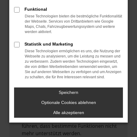
Laden andere Webseiten, zum Beispiel
deine Suchmaschine?
Funktional
Diese Technologien bieten die bestmögliche Funktionalität
Prüfe deine Browsererweiterungen.
der Webseite. Services von Drittanbietern wie Google
Manche Erweiterungen, wie Werbeblocker,
Maps, Chats, Fahrzeugbewertungssystem und weitere
können das Laden bestimmter Seiten
werden aktiviert.
verhindern. Funktioniert die Seite in einem
Statistik und Marketing
anderen Browser oder in einem privaten
Diese Technologien ermöglichen es uns, die Nutzung der
Fenster?
Webseite zu analysieren, um die Leistung zu messen und
zu verbessern. Zudem werden Technologien eingesetzt,
Starte dein Gerät neu.
die von dritten Werbetreibenden verwendet werden, um
Das kann manchmal helfen,
Sie auf anderen Webseiten zu verfolgen und um Anzeigen
zu schalten, die für Ihre Interessen relevant sind.
vorübergehende Probleme zu beheben.
Stelle sicher, dass dein Browser und dein
Speichern
Betriebssystem auf dem neuesten Stand
Optionale Cookies ablehnen
sind.
Veraltete Software birgt nicht nur ein
Alle akzeptieren
Sicherheitsrisiko, sondern kann auch dazu
führen, dass bestimmte Funktionen nicht
mehr unterstützt werden.