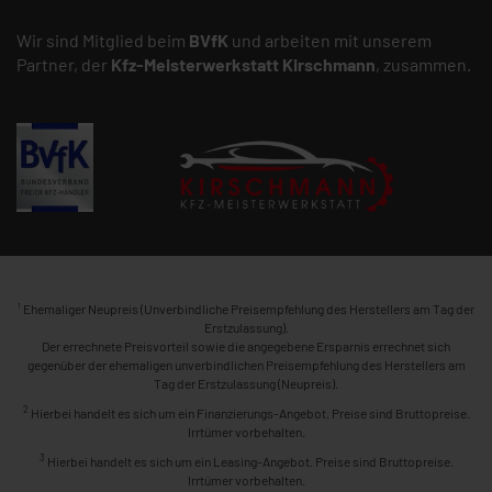
Wir sind Mitglied beim
BVfK
und arbeiten mit unserem
Partner, der
Kfz-Meisterwerkstatt
Kirschmann
, zusammen.
1
Ehemaliger Neupreis (Unverbindliche Preisempfehlung des Herstellers am Tag der
Erstzulassung).
Der errechnete Preisvorteil sowie die angegebene Ersparnis errechnet sich
gegenüber der ehemaligen unverbindlichen Preisempfehlung des Herstellers am
Tag der Erstzulassung (Neupreis).
2
Hierbei handelt es sich um ein Finanzierungs-Angebot. Preise sind Bruttopreise.
Irrtümer vorbehalten.
3
Hierbei handelt es sich um ein Leasing-Angebot. Preise sind Bruttopreise.
Irrtümer vorbehalten.