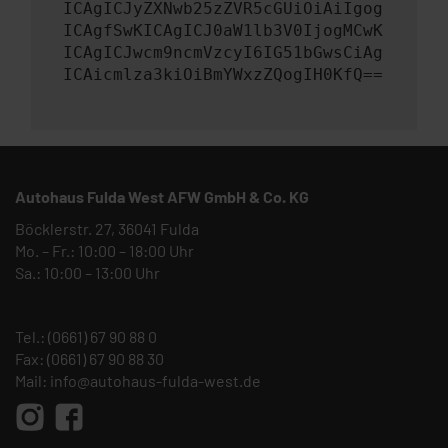
ICAgICJyZXNwb25zZVR5cGUiOiAiIgog
ICAgfSwKICAgICJ0aW1lb3V0IjogMCwK
ICAgICJwcm9ncmVzcyI6IG51bGwsCiAg
ICAicmlza3kiOiBmYWxzZQogIH0KfQ==
Autohaus Fulda West AFW GmbH & Co. KG
Böcklerstr. 27, 36041 Fulda
Mo. – Fr.: 10:00 – 18:00 Uhr
Sa.: 10:00 – 13:00 Uhr
Tel.:
(0661) 67 90 88 0
Fax: (0661) 67 90 88 30
Mail:
info@autohaus-fulda-west.de