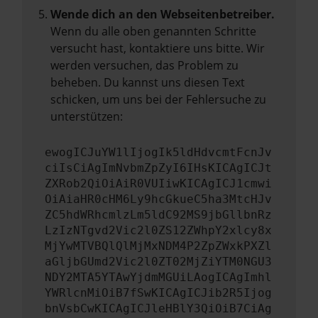
Wende dich an den Webseitenbetreiber.
Wenn du alle oben genannten Schritte
versucht hast, kontaktiere uns bitte. Wir
werden versuchen, das Problem zu
beheben. Du kannst uns diesen Text
schicken, um uns bei der Fehlersuche zu
unterstützen:
ewogICJuYW1lIjogIk5ldHdvcmtFcnJv
ciIsCiAgImNvbmZpZyI6IHsKICAgICJt
ZXRob2QiOiAiR0VUIiwKICAgICJ1cmwi
OiAiaHR0cHM6Ly9hcGkueC5ha3MtcHJv
ZC5hdWRhcmlzLm5ldC92MS9jbGllbnRz
LzIzNTgvd2Vic2l0ZS12ZWhpY2xlcy8x
MjYwMTVBQlQlMjMxNDM4P2ZpZWxkPXZl
aGljbGUmd2Vic2l0ZT02MjZiYTM0NGU3
NDY2MTA5YTAwYjdmMGUiLAogICAgImhl
YWRlcnMiOiB7fSwKICAgICJib2R5Ijog
bnVsbCwKICAgICJleHBlY3QiOiB7CiAg