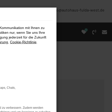
(0661) 67 90 88 0
info@autohaus-fulda-west.de
 Kommunikation mit Ihnen zu
0
stiken nur, wenn Sie uns Ihre
ung jederzeit für die Zukunft
ärung
,
Cookie-Richtlinie
.
Maps, Chats,
nd zu verbessern. Zudem werden