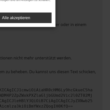
rfolgen und um Anzeigen zu schalten,
Alle akzeptieren
 Seite in einem anderen Browser oder in einem
ktionen nicht mehr unterstützt werden.
lem zu beheben. Du kannst uns diesen Text schicken,
KICAgICJ1cmwiOiAiaHR0cHM6Ly9hcGkueC5ha
NDM4P2ZpZWxkPXZlaGljbGUmd2Vic2l0ZT02Mj
CAgICJleHBlY3QiOiB7CiAgICAgICJyZXNwb25
Aicmlza3kiOiBmYWxzZQogIH0KfQ==