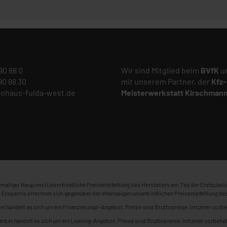
 90 88 0
Wir sind Mitglied beim
BVfK
un
 90 88 30
mit unserem Partner, der
Kfz-
tohaus-fulda-west.de
Meisterwerkstatt
Kirschman
maliger Neupreis (Unverbindliche Preisempfehlung des Herstellers am Tag der Erstzulass
 Ersparnis errechnet sich gegenüber der ehemaligen unverbindlichen Preisempfehlung des
ei handelt es sich um ein Finanzierungs-Angebot. Preise sind Bruttopreise. Irrtümer vorbe
erbei handelt es sich um ein Leasing-Angebot. Preise sind Bruttopreise. Irrtümer vorbehal