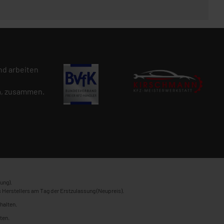
d arbeiten
n
, zusammen.
ung).
 Herstellers am Tag der Erstzulassung (Neupreis).
halten.
ten.