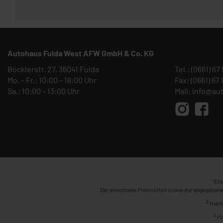
Autohaus Fulda West AFW GmbH & Co. KG
Böcklerstr. 27, 36041 Fulda
Tel.:
(0661) 67
Mo. – Fr.: 10:00 – 18:00 Uhr
Fax: (0661) 67
Sa.: 10:00 – 13:00 Uhr
Mail:
info@au
1
Ehe
Der errechnete Preisvorteil sowie die angegebene
2
Hierb
3
Hi