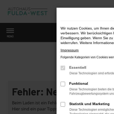
Zum
Hauptinhalt
springen
Wir nutzen Cookies, um Ihnen d
verbessern. Wir berücksichtigen 
Startseite
Fahrzeugangebote
Fahrzeugmarkt
MENÜ
Einwilligung geben. Wenn Sie zu 
widerrufen. Weitere Information
Impressum
Folgende Kategorien von Cookies werd
Essentiell
Diese Technologien sind erforde
Funktional
Fehler: Network Error
Diese Technologien bieten die b
Fahrzeugbewertungssystem und w
Beim Laden ist ein Fehler aufgetreten.
Statistik und Marketing
Hier sind ein paar Tipps, die dir helfen können:
Diese Technologien ermöglichen