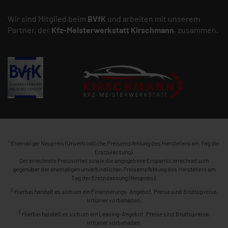
Wir sind Mitglied beim
BVfK
und arbeiten mit unserem
Partner, der
Kfz-Meisterwerkstatt
Kirschmann
, zusammen.
1
Ehemaliger Neupreis (Unverbindliche Preisempfehlung des Herstellers am Tag der
Erstzulassung).
Der errechnete Preisvorteil sowie die angegebene Ersparnis errechnet sich
gegenüber der ehemaligen unverbindlichen Preisempfehlung des Herstellers am
Tag der Erstzulassung (Neupreis).
2
Hierbei handelt es sich um ein Finanzierungs-Angebot. Preise sind Bruttopreise.
Irrtümer vorbehalten.
3
Hierbei handelt es sich um ein Leasing-Angebot. Preise sind Bruttopreise.
Irrtümer vorbehalten.