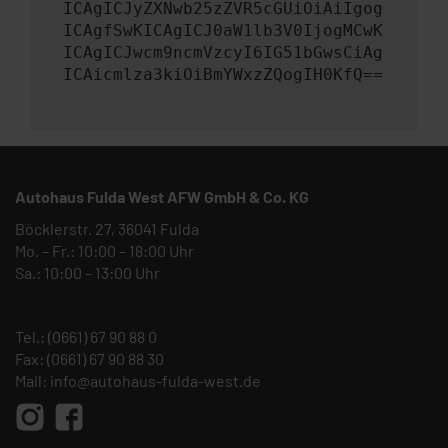
ICAgICJyZXNwb25zZVR5cGUiOiAiIgog
ICAgfSwKICAgICJ0aW1lb3V0IjogMCwK
ICAgICJwcm9ncmVzcyI6IG51bGwsCiAg
ICAicmlza3kiOiBmYWxzZQogIH0KfQ==
Autohaus Fulda West AFW GmbH & Co. KG
Böcklerstr. 27, 36041 Fulda
Mo. – Fr.: 10:00 – 18:00 Uhr
Sa.: 10:00 – 13:00 Uhr
Tel.:
(0661) 67 90 88 0
Fax: (0661) 67 90 88 30
Mail:
info@autohaus-fulda-west.de