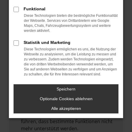
Laden andere Webseiten, zum Beispiel
deine Suchmaschine?
Funktional
Diese Technologien bieten die bestmögliche Funktionalität
Prüfe deine Browsererweiterungen.
der Webseite. Services von Drittanbietern wie Google
Manche Erweiterungen, wie Werbeblocker,
Maps, Chats, Fahrzeugbewertungssystem und weitere
können das Laden bestimmter Seiten
werden aktiviert.
verhindern. Funktioniert die Seite in einem
Statistik und Marketing
anderen Browser oder in einem privaten
Diese Technologien ermöglichen es uns, die Nutzung der
Fenster?
Webseite zu analysieren, um die Leistung zu messen und
zu verbessern. Zudem werden Technologien eingesetzt,
Starte dein Gerät neu.
die von dritten Werbetreibenden verwendet werden, um
Das kann manchmal helfen,
Sie auf anderen Webseiten zu verfolgen und um Anzeigen
zu schalten, die für Ihre Interessen relevant sind.
vorübergehende Probleme zu beheben.
Stelle sicher, dass dein Browser und dein
Speichern
Betriebssystem auf dem neuesten Stand
Optionale Cookies ablehnen
sind.
Veraltete Software birgt nicht nur ein
Alle akzeptieren
Sicherheitsrisiko, sondern kann auch dazu
führen, dass bestimmte Funktionen nicht
mehr unterstützt werden.