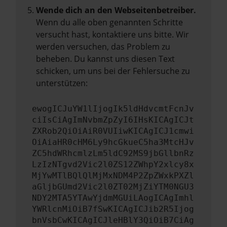
Wende dich an den Webseitenbetreiber.
Wenn du alle oben genannten Schritte
versucht hast, kontaktiere uns bitte. Wir
werden versuchen, das Problem zu
beheben. Du kannst uns diesen Text
schicken, um uns bei der Fehlersuche zu
unterstützen:
ewogICJuYW1lIjogIk5ldHdvcmtFcnJv
ciIsCiAgImNvbmZpZyI6IHsKICAgICJt
ZXRob2QiOiAiR0VUIiwKICAgICJ1cmwi
OiAiaHR0cHM6Ly9hcGkueC5ha3MtcHJv
ZC5hdWRhcmlzLm5ldC92MS9jbGllbnRz
LzIzNTgvd2Vic2l0ZS12ZWhpY2xlcy8x
MjYwMTlBQlQlMjMxNDM4P2ZpZWxkPXZl
aGljbGUmd2Vic2l0ZT02MjZiYTM0NGU3
NDY2MTA5YTAwYjdmMGUiLAogICAgImhl
YWRlcnMiOiB7fSwKICAgICJib2R5Ijog
bnVsbCwKICAgICJleHBlY3QiOiB7CiAg