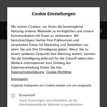
Zum
Hauptinhalt
Cookie Einstellungen
springen
Wir nutzen Cookies, um Ihnen die bestmögliche
0
Nutzung unserer Webseite zu ermöglichen und unsere
Startseite
Fahrzeugangebote
Fahrzeugmarkt
MENÜ
Kommunikation mit Ihnen zu verbessern. Wir
berücksichtigen hierbei Ihre Präferenzen und
Fahrzeugmarkt
verarbeiten Daten für Marketing und Statistiken nur,
wenn Sie uns Ihre Einwilligung geben. Wenn Sie zu
einem späteren Zeitpunkt Ihre Meinung ändern, können
Sie die Einwilligung jederzeit für die Zukunft widerrufen.
Weitere Informationen zum Umfang der
Datenverarbeitung finden Sie hier:
Fehler: Network Error
Datenschutzerklärung
,
Cookie-Richtlinie
.
Impressum
Beim Laden ist ein Fehler aufgetreten.
Folgende Kategorien von Cookies werden von uns eingesetzt:
Hier sind ein paar Tipps, die dir helfen können:
Essentiell
Überprüfe deine Firewall und deine
Diese Technologien sind erforderlich, um die
Internetverbindung.
Kernfunktionalität der Webseite zu gewährleisten.