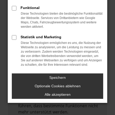
Laden andere Webseiten, zum Beispiel
deine Suchmaschine?
Funktional
Diese Technologien bieten die bestmögliche Funktionalität
Prüfe deine Browsererweiterungen.
der Webseite. Services von Drittanbietern wie Google
Manche Erweiterungen, wie Werbeblocker,
Maps, Chats, Fahrzeugbewertungssystem und weitere
können das Laden bestimmter Seiten
werden aktiviert.
verhindern. Funktioniert die Seite in einem
Statistik und Marketing
anderen Browser oder in einem privaten
Diese Technologien ermöglichen es uns, die Nutzung der
Fenster?
Webseite zu analysieren, um die Leistung zu messen und
zu verbessern. Zudem werden Technologien eingesetzt,
Starte dein Gerät neu.
die von dritten Werbetreibenden verwendet werden, um
Das kann manchmal helfen,
Sie auf anderen Webseiten zu verfolgen und um Anzeigen
zu schalten, die für Ihre Interessen relevant sind.
vorübergehende Probleme zu beheben.
Stelle sicher, dass dein Browser und dein
Speichern
Betriebssystem auf dem neuesten Stand
Optionale Cookies ablehnen
sind.
Veraltete Software birgt nicht nur ein
Alle akzeptieren
Sicherheitsrisiko, sondern kann auch dazu
führen, dass bestimmte Funktionen nicht
mehr unterstützt werden.