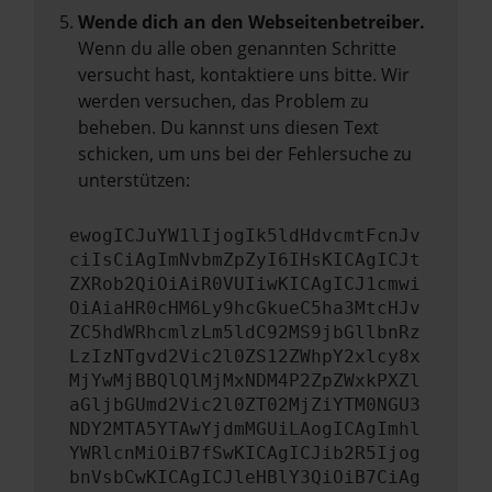
Wende dich an den Webseitenbetreiber.
Wenn du alle oben genannten Schritte
versucht hast, kontaktiere uns bitte. Wir
werden versuchen, das Problem zu
beheben. Du kannst uns diesen Text
schicken, um uns bei der Fehlersuche zu
unterstützen:
ewogICJuYW1lIjogIk5ldHdvcmtFcnJv
ciIsCiAgImNvbmZpZyI6IHsKICAgICJt
ZXRob2QiOiAiR0VUIiwKICAgICJ1cmwi
OiAiaHR0cHM6Ly9hcGkueC5ha3MtcHJv
ZC5hdWRhcmlzLm5ldC92MS9jbGllbnRz
LzIzNTgvd2Vic2l0ZS12ZWhpY2xlcy8x
MjYwMjBBQlQlMjMxNDM4P2ZpZWxkPXZl
aGljbGUmd2Vic2l0ZT02MjZiYTM0NGU3
NDY2MTA5YTAwYjdmMGUiLAogICAgImhl
YWRlcnMiOiB7fSwKICAgICJib2R5Ijog
bnVsbCwKICAgICJleHBlY3QiOiB7CiAg