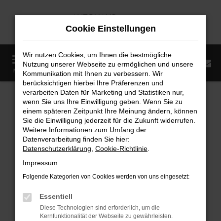
Zum
Hauptinhalt
Cookie Einstellungen
springen
Wir nutzen Cookies, um Ihnen die bestmögliche
0
Nutzung unserer Webseite zu ermöglichen und unsere
Startseite
Fahrzeugangebote
Fahrzeugmarkt
MENÜ
Kommunikation mit Ihnen zu verbessern. Wir
berücksichtigen hierbei Ihre Präferenzen und
Fahrzeugmarkt
verarbeiten Daten für Marketing und Statistiken nur,
wenn Sie uns Ihre Einwilligung geben. Wenn Sie zu
einem späteren Zeitpunkt Ihre Meinung ändern, können
Sie die Einwilligung jederzeit für die Zukunft widerrufen.
Weitere Informationen zum Umfang der
Datenverarbeitung finden Sie hier:
Fehler: Network Error
Datenschutzerklärung
,
Cookie-Richtlinie
.
Impressum
Beim Laden ist ein Fehler aufgetreten.
Folgende Kategorien von Cookies werden von uns eingesetzt:
Hier sind ein paar Tipps, die dir helfen können:
Essentiell
Überprüfe deine Firewall und deine
Diese Technologien sind erforderlich, um die
Internetverbindung.
Kernfunktionalität der Webseite zu gewährleisten.