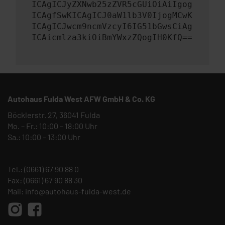
ICAgICJyZXNwb25zZVR5cGUiOiAiIgog
ICAgfSwKICAgICJ0aW1lb3V0IjogMCwK
ICAgICJwcm9ncmVzcyI6IG51bGwsCiAg
ICAicmlza3kiOiBmYWxzZQogIH0KfQ==
Autohaus Fulda West AFW GmbH & Co. KG
Böcklerstr. 27, 36041 Fulda
Mo. – Fr.: 10:00 – 18:00 Uhr
Sa.: 10:00 – 13:00 Uhr
Tel.:
(0661) 67 90 88 0
Fax: (0661) 67 90 88 30
Mail:
info@autohaus-fulda-west.de