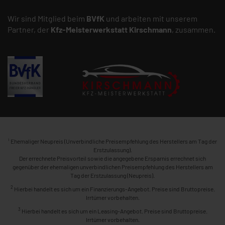
Wir sind Mitglied beim
BVfK
und arbeiten mit unserem
Partner, der
Kfz-Meisterwerkstatt
Kirschmann
, zusammen.
1
Ehemaliger Neupreis (Unverbindliche Preisempfehlung des Herstellers am Tag der
Erstzulassung).
Der errechnete Preisvorteil sowie die angegebene Ersparnis errechnet sich
gegenüber der ehemaligen unverbindlichen Preisempfehlung des Herstellers am
Tag der Erstzulassung (Neupreis).
2
Hierbei handelt es sich um ein Finanzierungs-Angebot. Preise sind Bruttopreise.
Irrtümer vorbehalten.
3
Hierbei handelt es sich um ein Leasing-Angebot. Preise sind Bruttopreise.
Irrtümer vorbehalten.