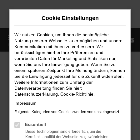
Zum
Hauptinhalt
Cookie Einstellungen
springen
Wir nutzen Cookies, um Ihnen die bestmögliche
0
Nutzung unserer Webseite zu ermöglichen und unsere
Startseite
Fahrzeugangebote
Fahrzeugmarkt
MENÜ
Kommunikation mit Ihnen zu verbessern. Wir
berücksichtigen hierbei Ihre Präferenzen und
Fahrzeugmarkt
verarbeiten Daten für Marketing und Statistiken nur,
wenn Sie uns Ihre Einwilligung geben. Wenn Sie zu
einem späteren Zeitpunkt Ihre Meinung ändern, können
Sie die Einwilligung jederzeit für die Zukunft widerrufen.
Weitere Informationen zum Umfang der
Datenverarbeitung finden Sie hier:
Fehler: Network Error
Datenschutzerklärung
,
Cookie-Richtlinie
.
Impressum
Beim Laden ist ein Fehler aufgetreten.
Folgende Kategorien von Cookies werden von uns eingesetzt:
Hier sind ein paar Tipps, die dir helfen können:
Essentiell
Überprüfe deine Firewall und deine
Diese Technologien sind erforderlich, um die
Internetverbindung.
Kernfunktionalität der Webseite zu gewährleisten.