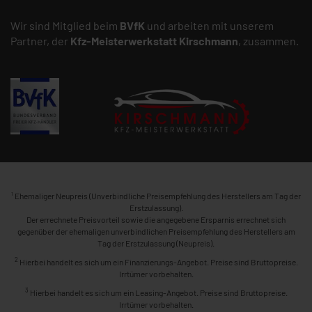
Wir sind Mitglied beim
BVfK
und arbeiten mit unserem
Partner, der
Kfz-Meisterwerkstatt
Kirschmann
, zusammen.
1
Ehemaliger Neupreis (Unverbindliche Preisempfehlung des Herstellers am Tag der
Erstzulassung).
Der errechnete Preisvorteil sowie die angegebene Ersparnis errechnet sich
gegenüber der ehemaligen unverbindlichen Preisempfehlung des Herstellers am
Tag der Erstzulassung (Neupreis).
2
Hierbei handelt es sich um ein Finanzierungs-Angebot. Preise sind Bruttopreise.
Irrtümer vorbehalten.
3
Hierbei handelt es sich um ein Leasing-Angebot. Preise sind Bruttopreise.
Irrtümer vorbehalten.