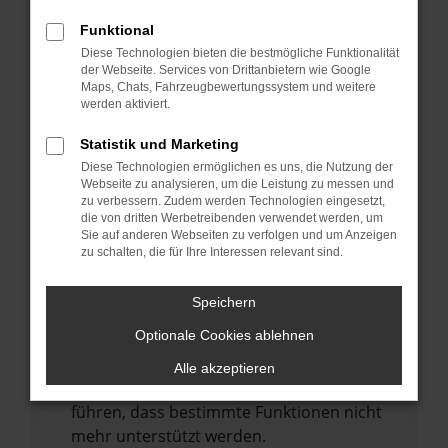
Laden andere Webseiten, zum Beispiel
deine Suchmaschine?
Funktional
Diese Technologien bieten die bestmögliche Funktionalität
Prüfe deine Browsererweiterungen.
der Webseite. Services von Drittanbietern wie Google
Manche Erweiterungen, wie Werbeblocker,
Maps, Chats, Fahrzeugbewertungssystem und weitere
können das Laden bestimmter Seiten
werden aktiviert.
verhindern. Funktioniert die Seite in einem
Statistik und Marketing
anderen Browser oder in einem privaten
Diese Technologien ermöglichen es uns, die Nutzung der
Fenster?
Webseite zu analysieren, um die Leistung zu messen und
zu verbessern. Zudem werden Technologien eingesetzt,
Starte dein Gerät neu.
die von dritten Werbetreibenden verwendet werden, um
Das kann manchmal helfen,
Sie auf anderen Webseiten zu verfolgen und um Anzeigen
zu schalten, die für Ihre Interessen relevant sind.
vorübergehende Probleme zu beheben.
Stelle sicher, dass dein Browser und dein
Speichern
Betriebssystem auf dem neuesten Stand
Optionale Cookies ablehnen
sind.
Veraltete Software birgt nicht nur ein
Alle akzeptieren
Sicherheitsrisiko, sondern kann auch dazu
führen, dass bestimmte Funktionen nicht
mehr unterstützt werden.