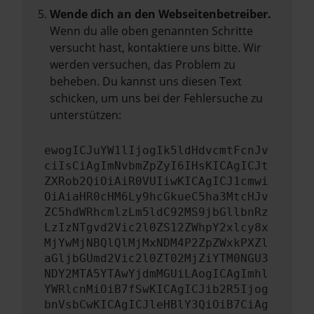
Wende dich an den Webseitenbetreiber.
Wenn du alle oben genannten Schritte
versucht hast, kontaktiere uns bitte. Wir
werden versuchen, das Problem zu
beheben. Du kannst uns diesen Text
schicken, um uns bei der Fehlersuche zu
unterstützen:
ewogICJuYW1lIjogIk5ldHdvcmtFcnJv
ciIsCiAgImNvbmZpZyI6IHsKICAgICJt
ZXRob2QiOiAiR0VUIiwKICAgICJ1cmwi
OiAiaHR0cHM6Ly9hcGkueC5ha3MtcHJv
ZC5hdWRhcmlzLm5ldC92MS9jbGllbnRz
LzIzNTgvd2Vic2l0ZS12ZWhpY2xlcy8x
MjYwMjNBQlQlMjMxNDM4P2ZpZWxkPXZl
aGljbGUmd2Vic2l0ZT02MjZiYTM0NGU3
NDY2MTA5YTAwYjdmMGUiLAogICAgImhl
YWRlcnMiOiB7fSwKICAgICJib2R5Ijog
bnVsbCwKICAgICJleHBlY3QiOiB7CiAg