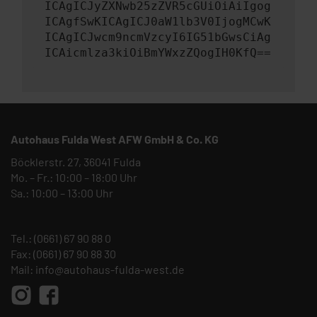
ICAgICJyZXNwb25zZVR5cGUiOiAiIgog
ICAgfSwKICAgICJ0aW1lb3V0IjogMCwK
ICAgICJwcm9ncmVzcyI6IG51bGwsCiAg
ICAicmlza3kiOiBmYWxzZQogIH0KfQ==
Autohaus Fulda West AFW GmbH & Co. KG
Böcklerstr. 27, 36041 Fulda
Mo. – Fr.: 10:00 – 18:00 Uhr
Sa.: 10:00 – 13:00 Uhr
Tel.:
(0661) 67 90 88 0
Fax: (0661) 67 90 88 30
Mail:
info@autohaus-fulda-west.de