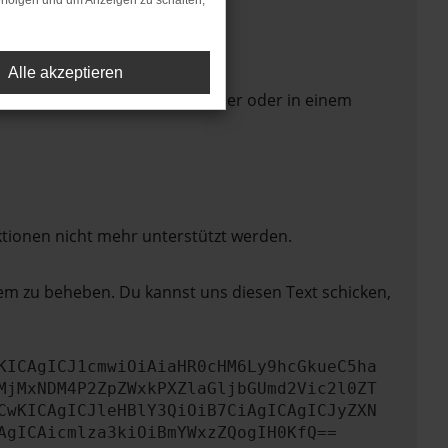
rfolgen und um Anzeigen zu schalten,
Alle akzeptieren
 Seite in einem anderen Browser oder in einem
ktionen nicht mehr unterstützt werden.
lem zu beheben. Du kannst uns diesen Text schicken,
KICAgICJ1cmwiOiAiaHR0cHM6Ly9hcGkueC5ha
MjMxNDM4P2ZpZWxkPXZlaGljbGUmd2Vic2l0ZT
CwKICAgICJleHBlY3QiOiB7CiAgICAgICJyZXN
AgICAicmlza3kiOiBmYWxzZQogIH0KfQ==