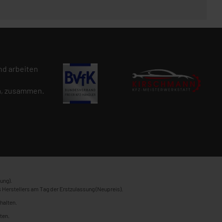
d arbeiten
n
, zusammen.
ung).
 Herstellers am Tag der Erstzulassung (Neupreis).
halten.
ten.