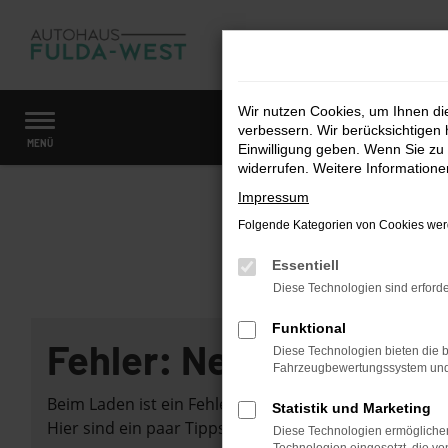
Zum
Hauptinhalt
springen
Wir nutzen Cookies, um Ihnen d
verbessern. Wir berücksichtigen 
Startseite
Fahrzeugangebote
Fahrzeugmarkt
MENÜ
Einwilligung geben. Wenn Sie zu 
widerrufen. Weitere Information
Impressum
Folgende Kategorien von Cookies werd
Essentiell
Diese Technologien sind erforde
Funktional
Fehler: Network Error
Diese Technologien bieten die b
Fahrzeugbewertungssystem und w
Beim Laden ist ein Fehler aufgetreten.
Statistik und Marketing
Hier sind ein paar Tipps, die dir helfen können:
Diese Technologien ermöglichen