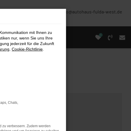
(0661) 67 90 88 0
info@autohaus-fulda-west.de
 Kommunikation mit Ihnen zu
0
stiken nur, wenn Sie uns Ihre
ung jederzeit für die Zukunft
ärung
,
Cookie-Richtlinie
.
Maps, Chats,
nd zu verbessern. Zudem werden