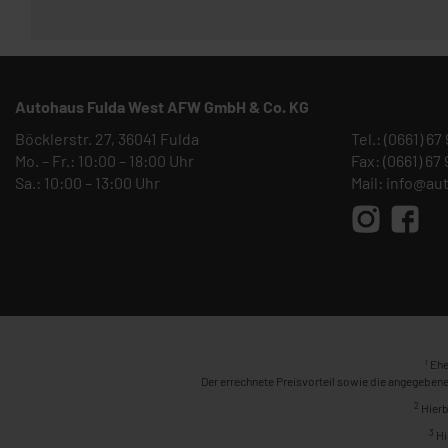
Autohaus Fulda West AFW GmbH & Co. KG
Böcklerstr. 27, 36041 Fulda
Tel.:
(0661) 67
Mo. – Fr.: 10:00 – 18:00 Uhr
Fax: (0661) 67
Sa.: 10:00 – 13:00 Uhr
Mail:
info@au
1
Ehe
Der errechnete Preisvorteil sowie die angegebene
2
Hierb
3
Hi