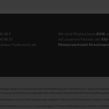
 90 88 0
Wir sind Mitglied beim
BVfK
un
 90 88 30
mit unserem Partner, der
Kfz-
tohaus-fulda-west.de
Meisterwerkstatt
Kirschman
maliger Neupreis (Unverbindliche Preisempfehlung des Herstellers am Tag der Erstzulass
 Ersparnis errechnet sich gegenüber der ehemaligen unverbindlichen Preisempfehlung des
ei handelt es sich um ein Finanzierungs-Angebot. Preise sind Bruttopreise. Irrtümer vorbe
erbei handelt es sich um ein Leasing-Angebot. Preise sind Bruttopreise. Irrtümer vorbehal