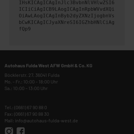
IHsKICAgICAgInJlc3BvbnNlVHlwZSI6
ICIiCiAgICB9LAogICAgInRpbWVvdXQi
OiAwLAogICAgInByb2dyZXNzIjogbnVs
bCwKICAgICJyaXNreSI6IGZhbHNlCiAg
fQp9
Autohaus Fulda West AFW GmbH & Co. KG
Böcklerstr. 27, 36041 Fulda
Mo. – Fr.: 10:00 – 18:00 Uhr
Sa.: 10:00 – 13:00 Uhr
Tel.:
(0661) 67 90 88 0
Fax: (0661) 67 90 88 30
Mail:
info@autohaus-fulda-west.de