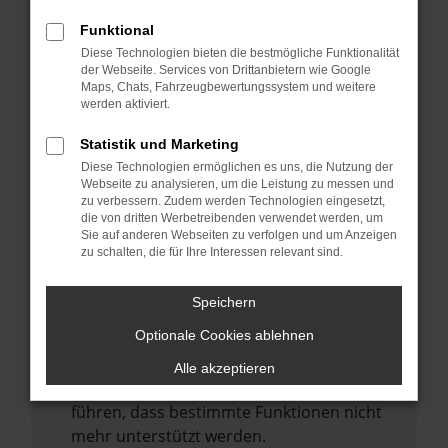
Laden andere Webseiten, zum Beispiel
deine Suchmaschine?
Funktional
Diese Technologien bieten die bestmögliche Funktionalität
Prüfe deine Browsererweiterungen.
der Webseite. Services von Drittanbietern wie Google
Manche Erweiterungen, wie Werbeblocker,
Maps, Chats, Fahrzeugbewertungssystem und weitere
können das Laden bestimmter Seiten
werden aktiviert.
verhindern. Funktioniert die Seite in einem
Statistik und Marketing
anderen Browser oder in einem privaten
Diese Technologien ermöglichen es uns, die Nutzung der
Fenster?
Webseite zu analysieren, um die Leistung zu messen und
zu verbessern. Zudem werden Technologien eingesetzt,
Starte dein Gerät neu.
die von dritten Werbetreibenden verwendet werden, um
Das kann manchmal helfen,
Sie auf anderen Webseiten zu verfolgen und um Anzeigen
zu schalten, die für Ihre Interessen relevant sind.
vorübergehende Probleme zu beheben.
Stelle sicher, dass dein Browser und dein
Speichern
Betriebssystem auf dem neuesten Stand
Optionale Cookies ablehnen
sind.
Veraltete Software birgt nicht nur ein
Alle akzeptieren
Sicherheitsrisiko, sondern kann auch dazu
führen, dass bestimmte Funktionen nicht
mehr unterstützt werden.