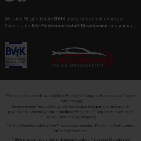
Wir sind Mitglied beim
BVfK
und arbeiten mit unserem
Partner, der
Kfz-Meisterwerkstatt
Kirschmann
, zusammen.
1
Ehemaliger Neupreis (Unverbindliche Preisempfehlung des Herstellers am Tag der
Erstzulassung).
Der errechnete Preisvorteil sowie die angegebene Ersparnis errechnet sich
gegenüber der ehemaligen unverbindlichen Preisempfehlung des Herstellers am
Tag der Erstzulassung (Neupreis).
2
Hierbei handelt es sich um ein Finanzierungs-Angebot. Preise sind Bruttopreise.
Irrtümer vorbehalten.
3
Hierbei handelt es sich um ein Leasing-Angebot. Preise sind Bruttopreise.