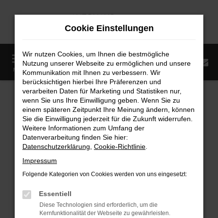
Zum
Hauptinhalt
Cookie Einstellungen
springen
Wir nutzen Cookies, um Ihnen die bestmögliche
0
Nutzung unserer Webseite zu ermöglichen und unsere
Startseite
Fahrzeugangebote
Fahrzeugmarkt
MENÜ
Kommunikation mit Ihnen zu verbessern. Wir
berücksichtigen hierbei Ihre Präferenzen und
Fahrzeugmarkt
verarbeiten Daten für Marketing und Statistiken nur,
wenn Sie uns Ihre Einwilligung geben. Wenn Sie zu
einem späteren Zeitpunkt Ihre Meinung ändern, können
Sie die Einwilligung jederzeit für die Zukunft widerrufen.
Weitere Informationen zum Umfang der
Datenverarbeitung finden Sie hier:
Fehler: Network Error
Datenschutzerklärung
,
Cookie-Richtlinie
.
Impressum
Beim Laden ist ein Fehler aufgetreten.
Folgende Kategorien von Cookies werden von uns eingesetzt:
Hier sind ein paar Tipps, die dir helfen können:
Essentiell
Überprüfe deine Firewall und deine
Diese Technologien sind erforderlich, um die
Internetverbindung.
Kernfunktionalität der Webseite zu gewährleisten.