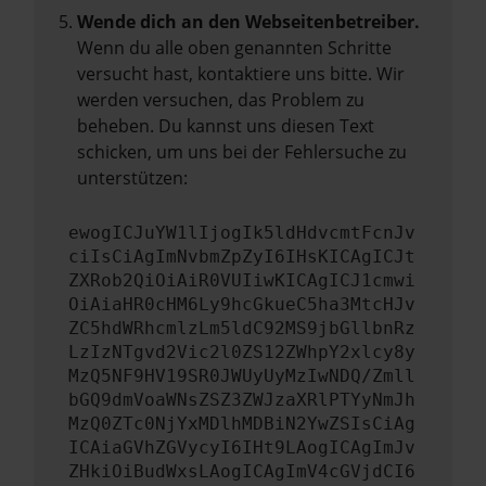
Wende dich an den Webseitenbetreiber.
Wenn du alle oben genannten Schritte
versucht hast, kontaktiere uns bitte. Wir
werden versuchen, das Problem zu
beheben. Du kannst uns diesen Text
schicken, um uns bei der Fehlersuche zu
unterstützen:
ewogICJuYW1lIjogIk5ldHdvcmtFcnJv
ciIsCiAgImNvbmZpZyI6IHsKICAgICJt
ZXRob2QiOiAiR0VUIiwKICAgICJ1cmwi
OiAiaHR0cHM6Ly9hcGkueC5ha3MtcHJv
ZC5hdWRhcmlzLm5ldC92MS9jbGllbnRz
LzIzNTgvd2Vic2l0ZS12ZWhpY2xlcy8y
MzQ5NF9HV19SR0JWUyUyMzIwNDQ/Zmll
bGQ9dmVoaWNsZSZ3ZWJzaXRlPTYyNmJh
MzQ0ZTc0NjYxMDlhMDBiN2YwZSIsCiAg
ICAiaGVhZGVycyI6IHt9LAogICAgImJv
ZHkiOiBudWxsLAogICAgImV4cGVjdCI6