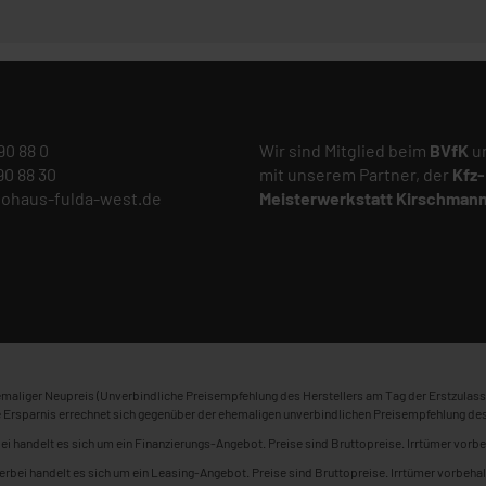
 90 88 0
Wir sind Mitglied beim
BVfK
un
 90 88 30
mit unserem Partner, der
Kfz-
tohaus-fulda-west.de
Meisterwerkstatt
Kirschman
maliger Neupreis (Unverbindliche Preisempfehlung des Herstellers am Tag der Erstzulass
 Ersparnis errechnet sich gegenüber der ehemaligen unverbindlichen Preisempfehlung des
ei handelt es sich um ein Finanzierungs-Angebot. Preise sind Bruttopreise. Irrtümer vorbe
erbei handelt es sich um ein Leasing-Angebot. Preise sind Bruttopreise. Irrtümer vorbehal