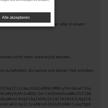
rfolgen und um Anzeigen zu schalten,
Alle akzeptieren
 Seite in einem anderen Browser oder in einem
ktionen nicht mehr unterstützt werden.
lem zu beheben. Du kannst uns diesen Text schicken,
KICAgICJ1cmwiOiAiaHR0cHM6Ly9hcGkueC5ha
R0JWUyUyMzIwNDQ/ZmllbGQ9dmVoaWNsZSZ3ZW
iBudWxsLAogICAgImV4cGVjdCI6IHsKICAgICA
VsbCwKICAgICJyaXNreSI6IGZhbHNlCiAgfQp9