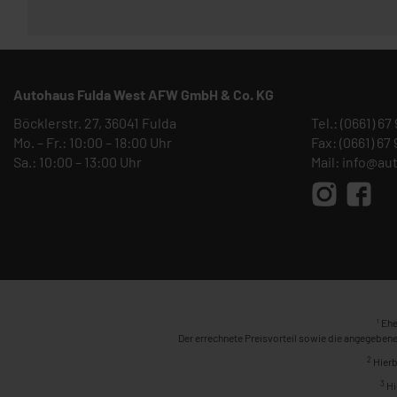
Autohaus Fulda West AFW GmbH & Co. KG
Böcklerstr. 27, 36041 Fulda
Tel.:
(0661) 67
Mo. – Fr.: 10:00 – 18:00 Uhr
Fax: (0661) 67
Sa.: 10:00 – 13:00 Uhr
Mail:
info@au
1
Ehe
Der errechnete Preisvorteil sowie die angegebene
2
Hierb
3
Hi