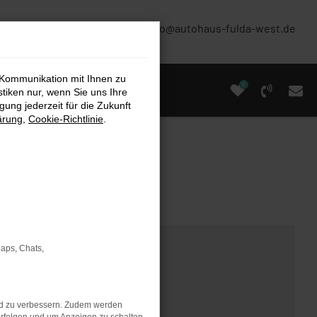
(0661) 67 90 88 0
info@autohaus-fulda-west.de
 Kommunikation mit Ihnen zu
0
stiken nur, wenn Sie uns Ihre
ung jederzeit für die Zukunft
ärung
,
Cookie-Richtlinie
.
Maps, Chats,
nd zu verbessern. Zudem werden