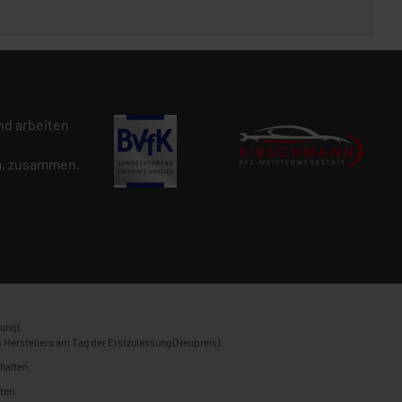
d arbeiten
n
, zusammen.
ung).
 Herstellers am Tag der Erstzulassung (Neupreis).
halten.
ten.