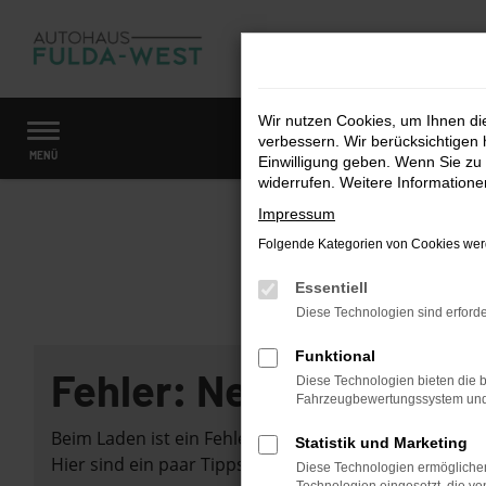
Zum
Hauptinhalt
springen
Wir nutzen Cookies, um Ihnen d
verbessern. Wir berücksichtigen 
Startseite
Fahrzeugangebote
Fahrzeugmarkt
MENÜ
Einwilligung geben. Wenn Sie zu 
widerrufen. Weitere Information
Impressum
Folgende Kategorien von Cookies werd
Essentiell
Diese Technologien sind erforde
Funktional
Fehler: Network Error
Diese Technologien bieten die b
Fahrzeugbewertungssystem und w
Beim Laden ist ein Fehler aufgetreten.
Statistik und Marketing
Hier sind ein paar Tipps, die dir helfen können:
Diese Technologien ermöglichen