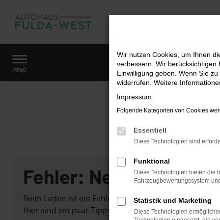
Zum
Hauptinhalt
springen
Wir nutzen Cookies, um Ihnen d
verbessern. Wir berücksichtigen 
Startseite
Fahrzeugangebote
Fahrzeugmarkt
MENÜ
Einwilligung geben. Wenn Sie zu 
widerrufen. Weitere Information
Impressum
Folgende Kategorien von Cookies werd
Essentiell
Diese Technologien sind erforde
Funktional
Fehler: Network Error
Diese Technologien bieten die b
Fahrzeugbewertungssystem und w
Beim Laden ist ein Fehler aufgetreten.
Statistik und Marketing
Hier sind ein paar Tipps, die dir helfen können:
Diese Technologien ermöglichen