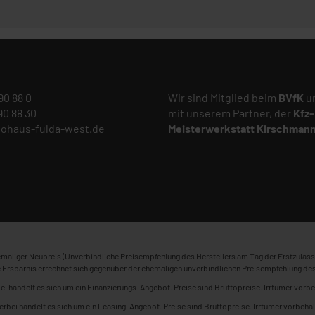
 90 88 0
Wir sind Mitglied beim
BVfK
un
 90 88 30
mit unserem Partner, der
Kfz-
tohaus-fulda-west.de
Meisterwerkstatt
Kirschman
maliger Neupreis (Unverbindliche Preisempfehlung des Herstellers am Tag der Erstzulass
 Ersparnis errechnet sich gegenüber der ehemaligen unverbindlichen Preisempfehlung des
ei handelt es sich um ein Finanzierungs-Angebot. Preise sind Bruttopreise. Irrtümer vorbe
erbei handelt es sich um ein Leasing-Angebot. Preise sind Bruttopreise. Irrtümer vorbehal