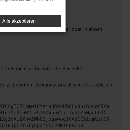
rfolgen und um Anzeigen zu schalten,
Alle akzeptieren
 Seite in einem anderen Browser oder in einem
ktionen nicht mehr unterstützt werden.
lem zu beheben. Du kannst uns diesen Text schicken,
KICAgICJ1cmwiOiAiaHR0cHM6Ly9hcGkueC5ha
MTg3Mj9maWVsZD12ZWhpY2xlJndlYnNpdGU9Nj
iAgICAiZXhwZWN0IjogewogICAgICAicmVzcG9
AgInJpc2t5IjogZmFsc2UKICB9Cn0=