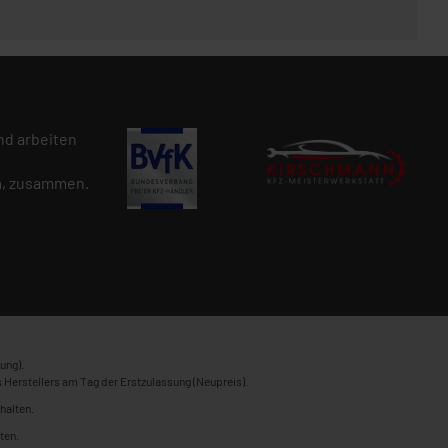
d arbeiten
n
, zusammen.
ung).
 Herstellers am Tag der Erstzulassung (Neupreis).
halten.
ten.