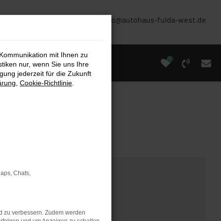
(0661) 67 90 88 0
info@autohaus-fulda-west.de
 Kommunikation mit Ihnen zu
0
stiken nur, wenn Sie uns Ihre
ung jederzeit für die Zukunft
ärung
,
Cookie-Richtlinie
.
Maps, Chats,
nd zu verbessern. Zudem werden