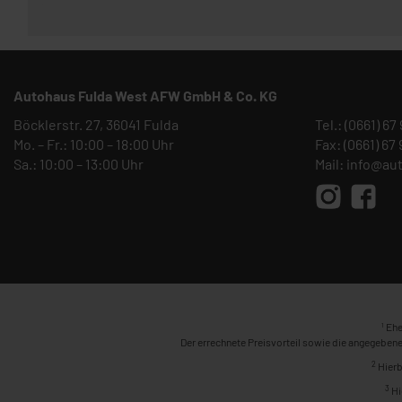
Autohaus Fulda West AFW GmbH & Co. KG
Böcklerstr. 27, 36041 Fulda
Tel.:
(0661) 67
Mo. – Fr.: 10:00 – 18:00 Uhr
Fax: (0661) 67
Sa.: 10:00 – 13:00 Uhr
Mail:
info@au
1
Ehe
Der errechnete Preisvorteil sowie die angegebene
2
Hierb
3
Hi