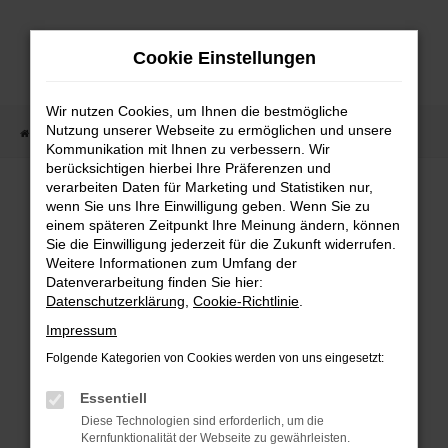
Zum
Hauptinhalt
Cookie Einstellungen
springen
Wir nutzen Cookies, um Ihnen die bestmögliche
Nutzung unserer Webseite zu ermöglichen und unsere
Startseite
Fahrzeugangebote
Fahrzeugmarkt
Kommunikation mit Ihnen zu verbessern. Wir
berücksichtigen hierbei Ihre Präferenzen und
Fahrzeugmarkt
verarbeiten Daten für Marketing und Statistiken nur,
wenn Sie uns Ihre Einwilligung geben. Wenn Sie zu
einem späteren Zeitpunkt Ihre Meinung ändern, können
Sie die Einwilligung jederzeit für die Zukunft widerrufen.
Weitere Informationen zum Umfang der
Datenverarbeitung finden Sie hier:
Fehler: Network Error
Datenschutzerklärung
,
Cookie-Richtlinie
.
Impressum
Beim Laden ist ein Fehler aufgetreten.
Folgende Kategorien von Cookies werden von uns eingesetzt:
Hier sind ein paar Tipps, die dir helfen können:
Essentiell
Überprüfe deine Firewall und deine
Diese Technologien sind erforderlich, um die
Internetverbindung.
Kernfunktionalität der Webseite zu gewährleisten.