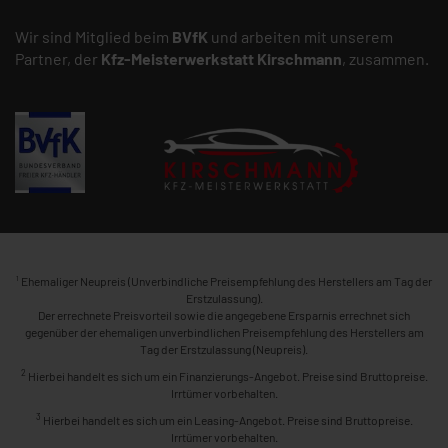
Wir sind Mitglied beim
BVfK
und arbeiten mit unserem
Partner, der
Kfz-Meisterwerkstatt
Kirschmann
, zusammen.
1
Ehemaliger Neupreis (Unverbindliche Preisempfehlung des Herstellers am Tag der
Erstzulassung).
Der errechnete Preisvorteil sowie die angegebene Ersparnis errechnet sich
gegenüber der ehemaligen unverbindlichen Preisempfehlung des Herstellers am
Tag der Erstzulassung (Neupreis).
2
Hierbei handelt es sich um ein Finanzierungs-Angebot. Preise sind Bruttopreise.
Irrtümer vorbehalten.
3
Hierbei handelt es sich um ein Leasing-Angebot. Preise sind Bruttopreise.
Irrtümer vorbehalten.