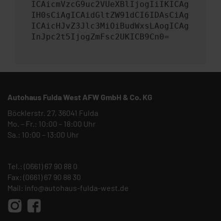
ICAicmVzcG9uc2VUeXBlIjogIiIKICAg
IH0sCiAgICAidGltZW91dCI6IDAsCiAg
ICAicHJvZ3Jlc3MiOiBudWxsLAogICAg
InJpc2t5IjogZmFsc2UKICB9Cn0=
Autohaus Fulda West AFW GmbH & Co. KG
Böcklerstr. 27, 36041 Fulda
Mo. – Fr.: 10:00 – 18:00 Uhr
Sa.: 10:00 – 13:00 Uhr
Tel.:
(0661) 67 90 88 0
Fax: (0661) 67 90 88 30
Mail:
info@autohaus-fulda-west.de