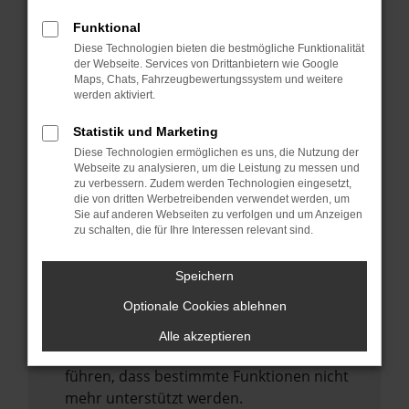
Laden andere Webseiten, zum Beispiel
deine Suchmaschine?
Funktional
Diese Technologien bieten die bestmögliche Funktionalität
Prüfe deine Browsererweiterungen.
der Webseite. Services von Drittanbietern wie Google
Manche Erweiterungen, wie Werbeblocker,
Maps, Chats, Fahrzeugbewertungssystem und weitere
können das Laden bestimmter Seiten
werden aktiviert.
verhindern. Funktioniert die Seite in einem
Statistik und Marketing
anderen Browser oder in einem privaten
Diese Technologien ermöglichen es uns, die Nutzung der
Fenster?
Webseite zu analysieren, um die Leistung zu messen und
zu verbessern. Zudem werden Technologien eingesetzt,
Starte dein Gerät neu.
die von dritten Werbetreibenden verwendet werden, um
Das kann manchmal helfen,
Sie auf anderen Webseiten zu verfolgen und um Anzeigen
zu schalten, die für Ihre Interessen relevant sind.
vorübergehende Probleme zu beheben.
Stelle sicher, dass dein Browser und dein
Speichern
Betriebssystem auf dem neuesten Stand
Optionale Cookies ablehnen
sind.
Veraltete Software birgt nicht nur ein
Alle akzeptieren
Sicherheitsrisiko, sondern kann auch dazu
führen, dass bestimmte Funktionen nicht
mehr unterstützt werden.