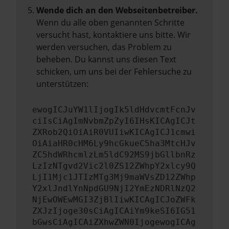
Wende dich an den Webseitenbetreiber.
Wenn du alle oben genannten Schritte
versucht hast, kontaktiere uns bitte. Wir
werden versuchen, das Problem zu
beheben. Du kannst uns diesen Text
schicken, um uns bei der Fehlersuche zu
unterstützen:
ewogICJuYW1lIjogIk5ldHdvcmtFcnJv
ciIsCiAgImNvbmZpZyI6IHsKICAgICJt
ZXRob2QiOiAiR0VUIiwKICAgICJ1cmwi
OiAiaHR0cHM6Ly9hcGkueC5ha3MtcHJv
ZC5hdWRhcmlzLm5ldC92MS9jbGllbnRz
LzIzNTgvd2Vic2l0ZS12ZWhpY2xlcy9Q
LjI1Mjc1JTIzMTg3Mj9maWVsZD12ZWhp
Y2xlJndlYnNpdGU9NjI2YmEzNDRlNzQ2
NjEwOWEwMGI3ZjBlIiwKICAgICJoZWFk
ZXJzIjoge30sCiAgICAiYm9keSI6IG51
bGwsCiAgICAiZXhwZWN0IjogewogICAg