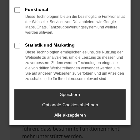
Laden andere Webseiten, zum Beispiel
deine Suchmaschine?
Funktional
Diese Technologien bieten die bestmögliche Funktionalität
Prüfe deine Browsererweiterungen.
der Webseite. Services von Drittanbietern wie Google
Manche Erweiterungen, wie Werbeblocker,
Maps, Chats, Fahrzeugbewertungssystem und weitere
können das Laden bestimmter Seiten
werden aktiviert.
verhindern. Funktioniert die Seite in einem
Statistik und Marketing
anderen Browser oder in einem privaten
Diese Technologien ermöglichen es uns, die Nutzung der
Fenster?
Webseite zu analysieren, um die Leistung zu messen und
zu verbessern. Zudem werden Technologien eingesetzt,
Starte dein Gerät neu.
die von dritten Werbetreibenden verwendet werden, um
Das kann manchmal helfen,
Sie auf anderen Webseiten zu verfolgen und um Anzeigen
zu schalten, die für Ihre Interessen relevant sind.
vorübergehende Probleme zu beheben.
Stelle sicher, dass dein Browser und dein
Speichern
Betriebssystem auf dem neuesten Stand
Optionale Cookies ablehnen
sind.
Veraltete Software birgt nicht nur ein
Alle akzeptieren
Sicherheitsrisiko, sondern kann auch dazu
führen, dass bestimmte Funktionen nicht
mehr unterstützt werden.