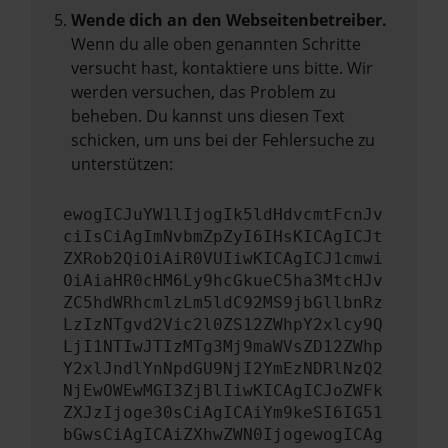
Wende dich an den Webseitenbetreiber.
Wenn du alle oben genannten Schritte
versucht hast, kontaktiere uns bitte. Wir
werden versuchen, das Problem zu
beheben. Du kannst uns diesen Text
schicken, um uns bei der Fehlersuche zu
unterstützen:
ewogICJuYW1lIjogIk5ldHdvcmtFcnJv
ciIsCiAgImNvbmZpZyI6IHsKICAgICJt
ZXRob2QiOiAiR0VUIiwKICAgICJ1cmwi
OiAiaHR0cHM6Ly9hcGkueC5ha3MtcHJv
ZC5hdWRhcmlzLm5ldC92MS9jbGllbnRz
LzIzNTgvd2Vic2l0ZS12ZWhpY2xlcy9Q
LjI1NTIwJTIzMTg3Mj9maWVsZD12ZWhp
Y2xlJndlYnNpdGU9NjI2YmEzNDRlNzQ2
NjEwOWEwMGI3ZjBlIiwKICAgICJoZWFk
ZXJzIjoge30sCiAgICAiYm9keSI6IG51
bGwsCiAgICAiZXhwZWN0IjogewogICAg