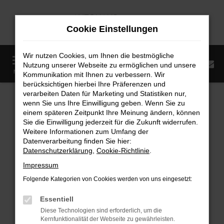
Zum
Hauptinhalt
Cookie Einstellungen
springen
Wir nutzen Cookies, um Ihnen die bestmögliche
0
Nutzung unserer Webseite zu ermöglichen und unsere
Startseite
Fahrzeugangebote
Fahrzeugmarkt
MENÜ
Kommunikation mit Ihnen zu verbessern. Wir
berücksichtigen hierbei Ihre Präferenzen und
Fahrzeugmarkt
verarbeiten Daten für Marketing und Statistiken nur,
wenn Sie uns Ihre Einwilligung geben. Wenn Sie zu
einem späteren Zeitpunkt Ihre Meinung ändern, können
Sie die Einwilligung jederzeit für die Zukunft widerrufen.
Weitere Informationen zum Umfang der
Datenverarbeitung finden Sie hier:
Fehler: Network Error
Datenschutzerklärung
,
Cookie-Richtlinie
.
Impressum
Beim Laden ist ein Fehler aufgetreten.
Folgende Kategorien von Cookies werden von uns eingesetzt:
Hier sind ein paar Tipps, die dir helfen können:
Essentiell
Überprüfe deine Firewall und deine
Diese Technologien sind erforderlich, um die
Internetverbindung.
Kernfunktionalität der Webseite zu gewährleisten.