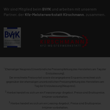
Wir sind Mitglied beim
BVfK
und arbeiten mit unserem
Partner, der
Kfz-Meisterwerkstatt
Kirschmann
, zusammen.
1
Ehemaliger Neupreis (Unverbindliche Preisempfehlung des Herstellers am Tag der
Erstzulassung).
Der errechnete Preisvorteil sowie die angegebene Ersparnis errechnet sich
gegenüber der ehemaligen unverbindlichen Preisempfehlung des Herstellers am
Tag der Erstzulassung (Neupreis).
2
Hierbei handelt es sich um ein Finanzierungs-Angebot. Preise sind Bruttopreise.
Irrtümer vorbehalten.
3
Hierbei handelt es sich um ein Leasing-Angebot. Preise sind Bruttopreise.
Irrtümer vorbehalten.