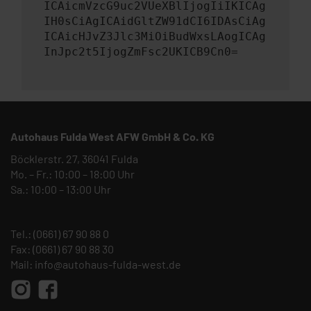
ICAicmVzcG9uc2VUeXBlIjogIiIKICAg
IH0sCiAgICAidGltZW91dCI6IDAsCiAg
ICAicHJvZ3Jlc3MiOiBudWxsLAogICAg
InJpc2t5IjogZmFsc2UKICB9Cn0=
Autohaus Fulda West AFW GmbH & Co. KG
Böcklerstr. 27, 36041 Fulda
Mo. – Fr.: 10:00 – 18:00 Uhr
Sa.: 10:00 – 13:00 Uhr
Tel.:
(0661) 67 90 88 0
Fax: (0661) 67 90 88 30
Mail:
info@autohaus-fulda-west.de