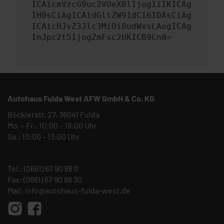
ICAicmVzcG9uc2VUeXBlIjogIiIKICAg
IH0sCiAgICAidGltZW91dCI6IDAsCiAg
ICAicHJvZ3Jlc3MiOiBudWxsLAogICAg
InJpc2t5IjogZmFsc2UKICB9Cn0=
Autohaus Fulda West AFW GmbH & Co. KG
Böcklerstr. 27, 36041 Fulda
Mo. – Fr.: 10:00 – 18:00 Uhr
Sa.: 10:00 – 13:00 Uhr
Tel.:
(0661) 67 90 88 0
Fax: (0661) 67 90 88 30
Mail:
info@autohaus-fulda-west.de