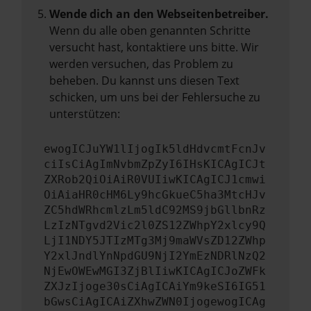
Wende dich an den Webseitenbetreiber.
Wenn du alle oben genannten Schritte
versucht hast, kontaktiere uns bitte. Wir
werden versuchen, das Problem zu
beheben. Du kannst uns diesen Text
schicken, um uns bei der Fehlersuche zu
unterstützen:
ewogICJuYW1lIjogIk5ldHdvcmtFcnJv
ciIsCiAgImNvbmZpZyI6IHsKICAgICJt
ZXRob2QiOiAiR0VUIiwKICAgICJ1cmwi
OiAiaHR0cHM6Ly9hcGkueC5ha3MtcHJv
ZC5hdWRhcmlzLm5ldC92MS9jbGllbnRz
LzIzNTgvd2Vic2l0ZS12ZWhpY2xlcy9Q
LjI1NDY5JTIzMTg3Mj9maWVsZD12ZWhp
Y2xlJndlYnNpdGU9NjI2YmEzNDRlNzQ2
NjEwOWEwMGI3ZjBlIiwKICAgICJoZWFk
ZXJzIjoge30sCiAgICAiYm9keSI6IG51
bGwsCiAgICAiZXhwZWN0IjogewogICAg