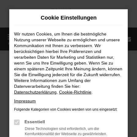
Zum
Hauptinhalt
Cookie Einstellungen
springen
Wir nutzen Cookies, um Ihnen die bestmögliche
0
Nutzung unserer Webseite zu ermöglichen und unsere
Startseite
Fahrzeugangebote
Fahrzeugmarkt
MENÜ
Kommunikation mit Ihnen zu verbessern. Wir
berücksichtigen hierbei Ihre Präferenzen und
Fahrzeugmarkt
verarbeiten Daten für Marketing und Statistiken nur,
wenn Sie uns Ihre Einwilligung geben. Wenn Sie zu
einem späteren Zeitpunkt Ihre Meinung ändern, können
Sie die Einwilligung jederzeit für die Zukunft widerrufen.
Weitere Informationen zum Umfang der
Datenverarbeitung finden Sie hier:
Fehler: Network Error
Datenschutzerklärung
,
Cookie-Richtlinie
.
Impressum
Beim Laden ist ein Fehler aufgetreten.
Folgende Kategorien von Cookies werden von uns eingesetzt:
Hier sind ein paar Tipps, die dir helfen können:
Essentiell
Überprüfe deine Firewall und deine
Diese Technologien sind erforderlich, um die
Internetverbindung.
Kernfunktionalität der Webseite zu gewährleisten.