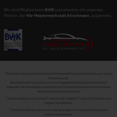
Wir sind Mitglied beim
BVfK
und arbeiten mit unserem
Partner, der
Kfz-Meisterwerkstatt
Kirschmann
, zusammen.
1
Ehemaliger Neupreis (Unverbindliche Preisempfehlung des Herstellers am Tag der
Erstzulassung).
Der errechnete Preisvorteil sowie die angegebene Ersparnis errechnet sich
gegenüber der ehemaligen unverbindlichen Preisempfehlung des Herstellers am
Tag der Erstzulassung (Neupreis).
2
Hierbei handelt es sich um ein Finanzierungs-Angebot. Preise sind Bruttopreise.
Irrtümer vorbehalten.
3
Hierbei handelt es sich um ein Leasing-Angebot. Preise sind Bruttopreise.
Irrtümer vorbehalten.