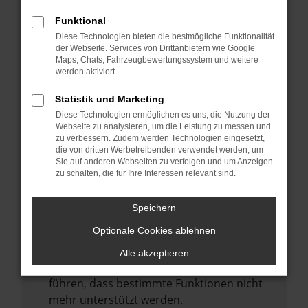
Laden andere Webseiten, zum Beispiel
deine Suchmaschine?
Funktional
Diese Technologien bieten die bestmögliche Funktionalität
Prüfe deine Browsererweiterungen.
der Webseite. Services von Drittanbietern wie Google
Manche Erweiterungen, wie Werbeblocker,
Maps, Chats, Fahrzeugbewertungssystem und weitere
können das Laden bestimmter Seiten
werden aktiviert.
verhindern. Funktioniert die Seite in einem
Statistik und Marketing
anderen Browser oder in einem privaten
Diese Technologien ermöglichen es uns, die Nutzung der
Fenster?
Webseite zu analysieren, um die Leistung zu messen und
zu verbessern. Zudem werden Technologien eingesetzt,
Starte dein Gerät neu.
die von dritten Werbetreibenden verwendet werden, um
Das kann manchmal helfen,
Sie auf anderen Webseiten zu verfolgen und um Anzeigen
zu schalten, die für Ihre Interessen relevant sind.
vorübergehende Probleme zu beheben.
Stelle sicher, dass dein Browser und dein
Speichern
Betriebssystem auf dem neuesten Stand
Optionale Cookies ablehnen
sind.
Veraltete Software birgt nicht nur ein
Alle akzeptieren
Sicherheitsrisiko, sondern kann auch dazu
führen, dass bestimmte Funktionen nicht
mehr unterstützt werden.