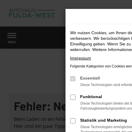
Zum
Hauptinhalt
springen
Wir nutzen Cookies, um Ihnen d
verbessern. Wir berücksichtigen 
Startseite
Fahrzeugangebote
Fahrzeugmarkt
MENÜ
Einwilligung geben. Wenn Sie zu 
widerrufen. Weitere Information
Impressum
Folgende Kategorien von Cookies werd
Essentiell
Diese Technologien sind erforde
Funktional
Fehler: Network Error
Diese Technologien bieten die b
Fahrzeugbewertungssystem und w
Beim Laden ist ein Fehler aufgetreten.
Statistik und Marketing
Hier sind ein paar Tipps, die dir helfen können:
Diese Technologien ermöglichen