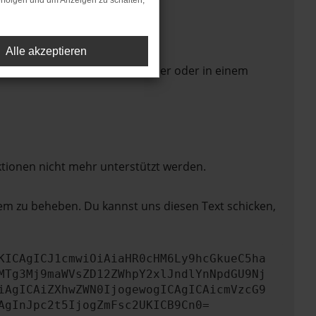
rfolgen und um Anzeigen zu schalten,
Alle akzeptieren
 Seite in einem anderen Browser oder in einem
ktionen nicht mehr unterstützt werden.
lem zu beheben. Du kannst uns diesen Text schicken,
KICAgICJ1cmwiOiAiaHR0cHM6Ly9hcGkueC5ha
MTg3Mj9maWVsZD12ZWhpY2xlJndlYnNpdGU9Nj
iAgICAiZXhwZWN0IjogewogICAgICAicmVzcG9
AgInJpc2t5IjogZmFsc2UKICB9Cn0=