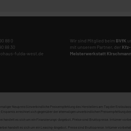
 90 88 0
Wir sind Mitglied beim
BVfK
un
 90 88 30
mit unserem Partner, der
Kfz-
tohaus-fulda-west.de
Meisterwerkstatt
Kirschman
maliger Neupreis (Unverbindliche Preisempfehlung des Herstellers am Tag der Erstzulass
 Ersparnis errechnet sich gegenüber der ehemaligen unverbindlichen Preisempfehlung des
ei handelt es sich um ein Finanzierungs-Angebot. Preise sind Bruttopreise. Irrtümer vorbe
erbei handelt es sich um ein Leasing-Angebot. Preise sind Bruttopreise. Irrtümer vorbehal