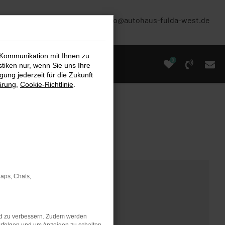
(0661) 67 90 88 0
info@autohaus-fulda-west.de
 Kommunikation mit Ihnen zu
0
stiken nur, wenn Sie uns Ihre
ung jederzeit für die Zukunft
ärung
,
Cookie-Richtlinie
.
Maps, Chats,
nd zu verbessern. Zudem werden