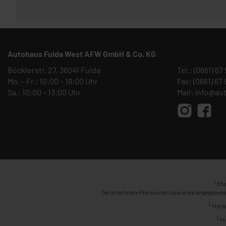
Autohaus Fulda West AFW GmbH & Co. KG
Böcklerstr. 27, 36041 Fulda
Tel.:
(0661) 67
Mo. – Fr.: 10:00 – 18:00 Uhr
Fax: (0661) 67
Sa.: 10:00 – 13:00 Uhr
Mail:
info@au
1
Ehe
Der errechnete Preisvorteil sowie die angegebene
2
Hierb
3
Hi