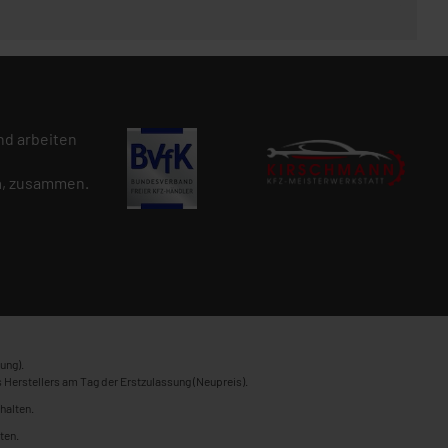
d arbeiten
n
, zusammen.
ung).
 Herstellers am Tag der Erstzulassung (Neupreis).
halten.
ten.