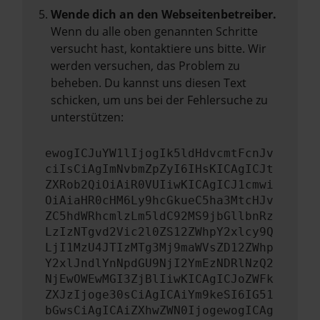
Wende dich an den Webseitenbetreiber.
Wenn du alle oben genannten Schritte
versucht hast, kontaktiere uns bitte. Wir
werden versuchen, das Problem zu
beheben. Du kannst uns diesen Text
schicken, um uns bei der Fehlersuche zu
unterstützen:
ewogICJuYW1lIjogIk5ldHdvcmtFcnJv
ciIsCiAgImNvbmZpZyI6IHsKICAgICJt
ZXRob2QiOiAiR0VUIiwKICAgICJ1cmwi
OiAiaHR0cHM6Ly9hcGkueC5ha3MtcHJv
ZC5hdWRhcmlzLm5ldC92MS9jbGllbnRz
LzIzNTgvd2Vic2l0ZS12ZWhpY2xlcy9Q
LjI1MzU4JTIzMTg3Mj9maWVsZD12ZWhp
Y2xlJndlYnNpdGU9NjI2YmEzNDRlNzQ2
NjEwOWEwMGI3ZjBlIiwKICAgICJoZWFk
ZXJzIjoge30sCiAgICAiYm9keSI6IG51
bGwsCiAgICAiZXhwZWN0IjogewogICAg