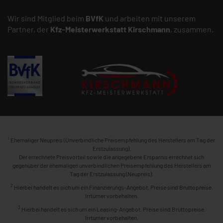
Wir sind Mitglied beim
BVfK
und arbeiten mit unserem
Partner, der
Kfz-Meisterwerkstatt
Kirschmann
, zusammen.
1
Ehemaliger Neupreis (Unverbindliche Preisempfehlung des Herstellers am Tag der
Erstzulassung).
Der errechnete Preisvorteil sowie die angegebene Ersparnis errechnet sich
gegenüber der ehemaligen unverbindlichen Preisempfehlung des Herstellers am
Tag der Erstzulassung (Neupreis).
2
Hierbei handelt es sich um ein Finanzierungs-Angebot. Preise sind Bruttopreise.
Irrtümer vorbehalten.
3
Hierbei handelt es sich um ein Leasing-Angebot. Preise sind Bruttopreise.
Irrtümer vorbehalten.