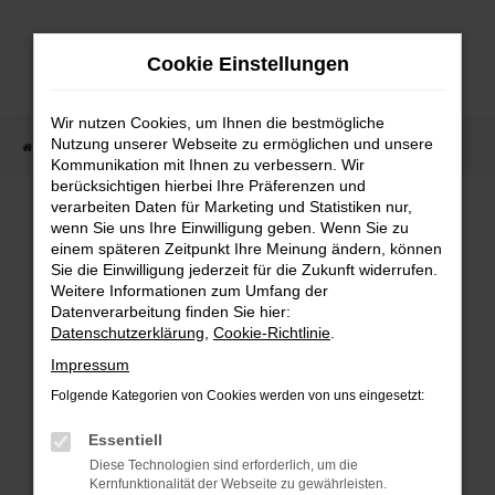
Zum
Hauptinhalt
Cookie Einstellungen
springen
Wir nutzen Cookies, um Ihnen die bestmögliche
Nutzung unserer Webseite zu ermöglichen und unsere
Startseite
Fahrzeugangebote
Fahrzeugmarkt
Kommunikation mit Ihnen zu verbessern. Wir
berücksichtigen hierbei Ihre Präferenzen und
Fahrzeugmarkt
verarbeiten Daten für Marketing und Statistiken nur,
wenn Sie uns Ihre Einwilligung geben. Wenn Sie zu
einem späteren Zeitpunkt Ihre Meinung ändern, können
Sie die Einwilligung jederzeit für die Zukunft widerrufen.
Weitere Informationen zum Umfang der
Datenverarbeitung finden Sie hier:
Fehler: Network Error
Datenschutzerklärung
,
Cookie-Richtlinie
.
Impressum
Beim Laden ist ein Fehler aufgetreten.
Folgende Kategorien von Cookies werden von uns eingesetzt:
Hier sind ein paar Tipps, die dir helfen können:
Essentiell
Überprüfe deine Firewall und deine
Diese Technologien sind erforderlich, um die
Internetverbindung.
Kernfunktionalität der Webseite zu gewährleisten.