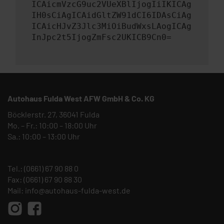
ICAicmVzcG9uc2VUeXBlIjogIiIKICAg
IH0sCiAgICAidGltZW91dCI6IDAsCiAg
ICAicHJvZ3Jlc3MiOiBudWxsLAogICAg
InJpc2t5IjogZmFsc2UKICB9Cn0=
Autohaus Fulda West AFW GmbH & Co. KG
Böcklerstr. 27, 36041 Fulda
Mo. – Fr.: 10:00 – 18:00 Uhr
Sa.: 10:00 – 13:00 Uhr
Tel.:
(0661) 67 90 88 0
Fax: (0661) 67 90 88 30
Mail:
info@autohaus-fulda-west.de