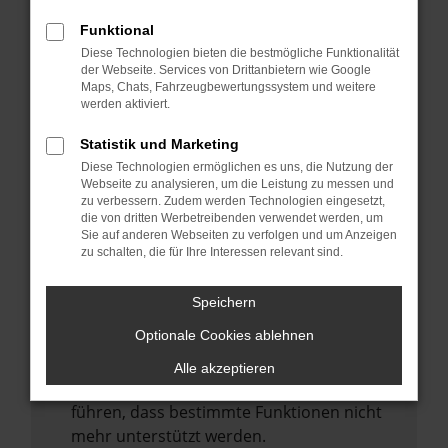
Laden andere Webseiten, zum Beispiel
deine Suchmaschine?
Funktional
Diese Technologien bieten die bestmögliche Funktionalität
Prüfe deine Browsererweiterungen.
der Webseite. Services von Drittanbietern wie Google
Manche Erweiterungen, wie Werbeblocker,
Maps, Chats, Fahrzeugbewertungssystem und weitere
können das Laden bestimmter Seiten
werden aktiviert.
verhindern. Funktioniert die Seite in einem
Statistik und Marketing
anderen Browser oder in einem privaten
Diese Technologien ermöglichen es uns, die Nutzung der
Fenster?
Webseite zu analysieren, um die Leistung zu messen und
zu verbessern. Zudem werden Technologien eingesetzt,
Starte dein Gerät neu.
die von dritten Werbetreibenden verwendet werden, um
Das kann manchmal helfen,
Sie auf anderen Webseiten zu verfolgen und um Anzeigen
zu schalten, die für Ihre Interessen relevant sind.
vorübergehende Probleme zu beheben.
Stelle sicher, dass dein Browser und dein
Speichern
Betriebssystem auf dem neuesten Stand
Optionale Cookies ablehnen
sind.
Veraltete Software birgt nicht nur ein
Alle akzeptieren
Sicherheitsrisiko, sondern kann auch dazu
führen, dass bestimmte Funktionen nicht
mehr unterstützt werden.