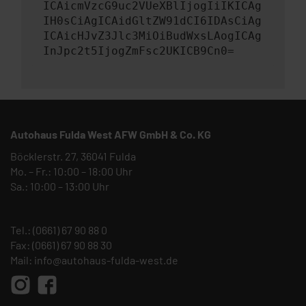
ICAicmVzcG9uc2VUeXBlIjogIiIKICAg
IH0sCiAgICAidGltZW91dCI6IDAsCiAg
ICAicHJvZ3Jlc3MiOiBudWxsLAogICAg
InJpc2t5IjogZmFsc2UKICB9Cn0=
Autohaus Fulda West AFW GmbH & Co. KG
Böcklerstr. 27, 36041 Fulda
Mo. – Fr.: 10:00 – 18:00 Uhr
Sa.: 10:00 – 13:00 Uhr
Tel.:
(0661) 67 90 88 0
Fax: (0661) 67 90 88 30
Mail:
info@autohaus-fulda-west.de