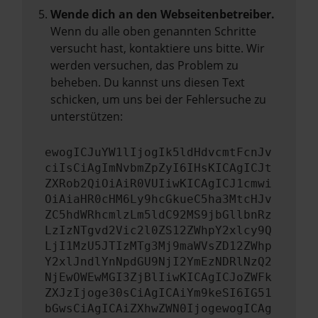
Wende dich an den Webseitenbetreiber.
Wenn du alle oben genannten Schritte
versucht hast, kontaktiere uns bitte. Wir
werden versuchen, das Problem zu
beheben. Du kannst uns diesen Text
schicken, um uns bei der Fehlersuche zu
unterstützen:
ewogICJuYW1lIjogIk5ldHdvcmtFcnJv
ciIsCiAgImNvbmZpZyI6IHsKICAgICJt
ZXRob2QiOiAiR0VUIiwKICAgICJ1cmwi
OiAiaHR0cHM6Ly9hcGkueC5ha3MtcHJv
ZC5hdWRhcmlzLm5ldC92MS9jbGllbnRz
LzIzNTgvd2Vic2l0ZS12ZWhpY2xlcy9Q
LjI1MzU5JTIzMTg3Mj9maWVsZD12ZWhp
Y2xlJndlYnNpdGU9NjI2YmEzNDRlNzQ2
NjEwOWEwMGI3ZjBlIiwKICAgICJoZWFk
ZXJzIjoge30sCiAgICAiYm9keSI6IG51
bGwsCiAgICAiZXhwZWN0IjogewogICAg