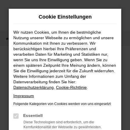
Zum
Hauptinhalt
Cookie Einstellungen
springen
Wir nutzen Cookies, um Ihnen die bestmögliche
Nutzung unserer Webseite zu ermöglichen und unsere
Startseite
Fahrzeugangebote
Fahrzeugmarkt
Kommunikation mit Ihnen zu verbessern. Wir
berücksichtigen hierbei Ihre Präferenzen und
Fahrzeugmarkt
verarbeiten Daten für Marketing und Statistiken nur,
wenn Sie uns Ihre Einwilligung geben. Wenn Sie zu
einem späteren Zeitpunkt Ihre Meinung ändern, können
Sie die Einwilligung jederzeit für die Zukunft widerrufen.
Weitere Informationen zum Umfang der
Datenverarbeitung finden Sie hier:
Fehler: Network Error
Datenschutzerklärung
,
Cookie-Richtlinie
.
Impressum
Beim Laden ist ein Fehler aufgetreten.
Folgende Kategorien von Cookies werden von uns eingesetzt:
Hier sind ein paar Tipps, die dir helfen können:
Essentiell
Überprüfe deine Firewall und deine
Diese Technologien sind erforderlich, um die
Internetverbindung.
Kernfunktionalität der Webseite zu gewährleisten.