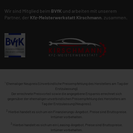
Wir sind Mitglied beim
BVfK
und arbeiten mit unserem
Partner, der
Kfz-Meisterwerkstatt
Kirschmann
, zusammen.
1
Ehemaliger Neupreis (Unverbindliche Preisempfehlung des Herstellers am Tag der
Erstzulassung).
Der errechnete Preisvorteil sowie die angegebene Ersparnis errechnet sich
gegenüber der ehemaligen unverbindlichen Preisempfehlung des Herstellers am
Tag der Erstzulassung (Neupreis).
2
Hierbei handelt es sich um ein Finanzierungs-Angebot. Preise sind Bruttopreise.
Irrtümer vorbehalten.
3
Hierbei handelt es sich um ein Leasing-Angebot. Preise sind Bruttopreise.
Irrtümer vorbehalten.