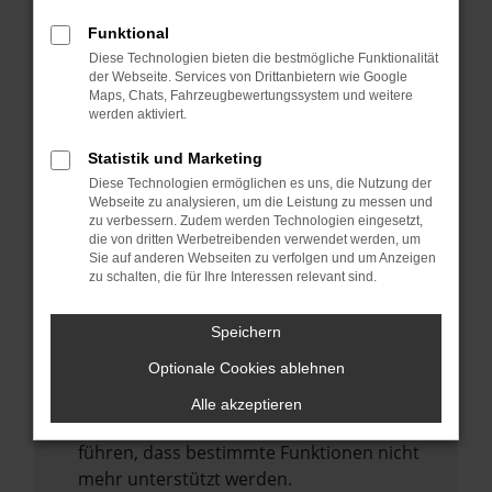
Laden andere Webseiten, zum Beispiel
deine Suchmaschine?
Funktional
Diese Technologien bieten die bestmögliche Funktionalität
Prüfe deine Browsererweiterungen.
der Webseite. Services von Drittanbietern wie Google
Manche Erweiterungen, wie Werbeblocker,
Maps, Chats, Fahrzeugbewertungssystem und weitere
können das Laden bestimmter Seiten
werden aktiviert.
verhindern. Funktioniert die Seite in einem
Statistik und Marketing
anderen Browser oder in einem privaten
Diese Technologien ermöglichen es uns, die Nutzung der
Fenster?
Webseite zu analysieren, um die Leistung zu messen und
zu verbessern. Zudem werden Technologien eingesetzt,
Starte dein Gerät neu.
die von dritten Werbetreibenden verwendet werden, um
Das kann manchmal helfen,
Sie auf anderen Webseiten zu verfolgen und um Anzeigen
zu schalten, die für Ihre Interessen relevant sind.
vorübergehende Probleme zu beheben.
Stelle sicher, dass dein Browser und dein
Speichern
Betriebssystem auf dem neuesten Stand
Optionale Cookies ablehnen
sind.
Veraltete Software birgt nicht nur ein
Alle akzeptieren
Sicherheitsrisiko, sondern kann auch dazu
führen, dass bestimmte Funktionen nicht
mehr unterstützt werden.