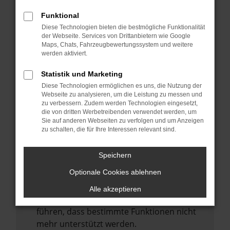
Laden andere Webseiten, zum Beispiel
deine Suchmaschine?
Funktional
Diese Technologien bieten die bestmögliche Funktionalität
Prüfe deine Browsererweiterungen.
der Webseite. Services von Drittanbietern wie Google
Manche Erweiterungen, wie Werbeblocker,
Maps, Chats, Fahrzeugbewertungssystem und weitere
können das Laden bestimmter Seiten
werden aktiviert.
verhindern. Funktioniert die Seite in einem
Statistik und Marketing
anderen Browser oder in einem privaten
Diese Technologien ermöglichen es uns, die Nutzung der
Fenster?
Webseite zu analysieren, um die Leistung zu messen und
zu verbessern. Zudem werden Technologien eingesetzt,
Starte dein Gerät neu.
die von dritten Werbetreibenden verwendet werden, um
Das kann manchmal helfen,
Sie auf anderen Webseiten zu verfolgen und um Anzeigen
zu schalten, die für Ihre Interessen relevant sind.
vorübergehende Probleme zu beheben.
Stelle sicher, dass dein Browser und dein
Speichern
Betriebssystem auf dem neuesten Stand
Optionale Cookies ablehnen
sind.
Veraltete Software birgt nicht nur ein
Alle akzeptieren
Sicherheitsrisiko, sondern kann auch dazu
führen, dass bestimmte Funktionen nicht
mehr unterstützt werden.