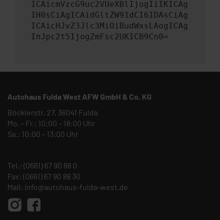
ICAicmVzcG9uc2VUeXBlIjogIiIKICAg
IH0sCiAgICAidGltZW91dCI6IDAsCiAg
ICAicHJvZ3Jlc3MiOiBudWxsLAogICAg
InJpc2t5IjogZmFsc2UKICB9Cn0=
Autohaus Fulda West AFW GmbH & Co. KG
Böcklerstr. 27, 36041 Fulda
Mo. – Fr.: 10:00 – 18:00 Uhr
Sa.: 10:00 – 13:00 Uhr
Tel.:
(0661) 67 90 88 0
Fax: (0661) 67 90 88 30
Mail:
info@autohaus-fulda-west.de