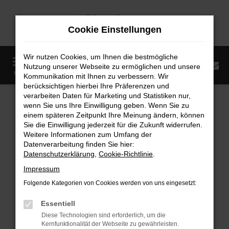
Zum
Hauptinhalt
Cookie Einstellungen
springen
Wir nutzen Cookies, um Ihnen die bestmögliche
0
Nutzung unserer Webseite zu ermöglichen und unsere
Startseite
Fahrzeugangebote
Fahrzeugmarkt
MENÜ
Kommunikation mit Ihnen zu verbessern. Wir
berücksichtigen hierbei Ihre Präferenzen und
Fahrzeugmarkt
verarbeiten Daten für Marketing und Statistiken nur,
wenn Sie uns Ihre Einwilligung geben. Wenn Sie zu
einem späteren Zeitpunkt Ihre Meinung ändern, können
Sie die Einwilligung jederzeit für die Zukunft widerrufen.
Weitere Informationen zum Umfang der
Datenverarbeitung finden Sie hier:
Fehler: Network Error
Datenschutzerklärung
,
Cookie-Richtlinie
.
Impressum
Beim Laden ist ein Fehler aufgetreten.
Folgende Kategorien von Cookies werden von uns eingesetzt:
Hier sind ein paar Tipps, die dir helfen können:
Essentiell
Überprüfe deine Firewall und deine
Diese Technologien sind erforderlich, um die
Internetverbindung.
Kernfunktionalität der Webseite zu gewährleisten.