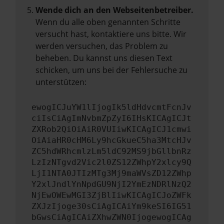
Wende dich an den Webseitenbetreiber.
Wenn du alle oben genannten Schritte
versucht hast, kontaktiere uns bitte. Wir
werden versuchen, das Problem zu
beheben. Du kannst uns diesen Text
schicken, um uns bei der Fehlersuche zu
unterstützen:
ewogICJuYW1lIjogIk5ldHdvcmtFcnJv
ciIsCiAgImNvbmZpZyI6IHsKICAgICJt
ZXRob2QiOiAiR0VUIiwKICAgICJ1cmwi
OiAiaHR0cHM6Ly9hcGkueC5ha3MtcHJv
ZC5hdWRhcmlzLm5ldC92MS9jbGllbnRz
LzIzNTgvd2Vic2l0ZS12ZWhpY2xlcy9Q
LjI1NTA0JTIzMTg3Mj9maWVsZD12ZWhp
Y2xlJndlYnNpdGU9NjI2YmEzNDRlNzQ2
NjEwOWEwMGI3ZjBlIiwKICAgICJoZWFk
ZXJzIjoge30sCiAgICAiYm9keSI6IG51
bGwsCiAgICAiZXhwZWN0IjogewogICAg