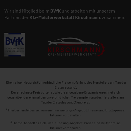
Wir sind Mitglied beim
BVfK
und arbeiten mit unserem
Partner, der
Kfz-Meisterwerkstatt
Kirschmann
, zusammen.
1
Ehemaliger Neupreis (Unverbindliche Preisempfehlung des Herstellers am Tag der
Erstzulassung).
Der errechnete Preisvorteil sowie die angegebene Ersparnis errechnet sich
gegenüber der ehemaligen unverbindlichen Preisempfehlung des Herstellers am
Tag der Erstzulassung (Neupreis).
2
Hierbei handelt es sich um ein Finanzierungs-Angebot. Preise sind Bruttopreise.
Irrtümer vorbehalten.
3
Hierbei handelt es sich um ein Leasing-Angebot. Preise sind Bruttopreise.
Irrtümer vorbehalten.