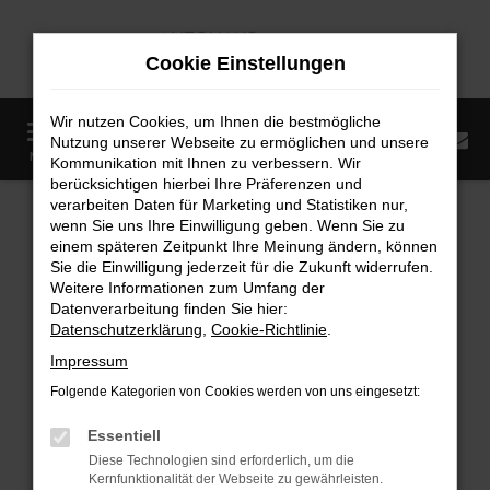
Zum
Hauptinhalt
Cookie Einstellungen
springen
Wir nutzen Cookies, um Ihnen die bestmögliche
0
Nutzung unserer Webseite zu ermöglichen und unsere
Startseite
Fahrzeugangebote
Fahrzeugmarkt
MENÜ
Kommunikation mit Ihnen zu verbessern. Wir
berücksichtigen hierbei Ihre Präferenzen und
Fahrzeugmarkt
verarbeiten Daten für Marketing und Statistiken nur,
wenn Sie uns Ihre Einwilligung geben. Wenn Sie zu
einem späteren Zeitpunkt Ihre Meinung ändern, können
Sie die Einwilligung jederzeit für die Zukunft widerrufen.
Weitere Informationen zum Umfang der
Datenverarbeitung finden Sie hier:
Fehler: Network Error
Datenschutzerklärung
,
Cookie-Richtlinie
.
Impressum
Beim Laden ist ein Fehler aufgetreten.
Folgende Kategorien von Cookies werden von uns eingesetzt:
Hier sind ein paar Tipps, die dir helfen können:
Essentiell
Überprüfe deine Firewall und deine
Diese Technologien sind erforderlich, um die
Internetverbindung.
Kernfunktionalität der Webseite zu gewährleisten.