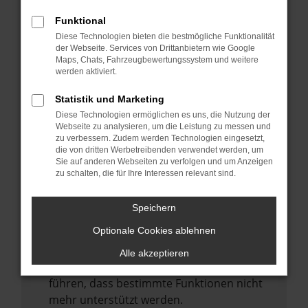
Laden andere Webseiten, zum Beispiel
deine Suchmaschine?
Funktional
Diese Technologien bieten die bestmögliche Funktionalität
Prüfe deine Browsererweiterungen.
der Webseite. Services von Drittanbietern wie Google
Manche Erweiterungen, wie Werbeblocker,
Maps, Chats, Fahrzeugbewertungssystem und weitere
können das Laden bestimmter Seiten
werden aktiviert.
verhindern. Funktioniert die Seite in einem
Statistik und Marketing
anderen Browser oder in einem privaten
Diese Technologien ermöglichen es uns, die Nutzung der
Fenster?
Webseite zu analysieren, um die Leistung zu messen und
zu verbessern. Zudem werden Technologien eingesetzt,
Starte dein Gerät neu.
die von dritten Werbetreibenden verwendet werden, um
Das kann manchmal helfen,
Sie auf anderen Webseiten zu verfolgen und um Anzeigen
zu schalten, die für Ihre Interessen relevant sind.
vorübergehende Probleme zu beheben.
Stelle sicher, dass dein Browser und dein
Speichern
Betriebssystem auf dem neuesten Stand
Optionale Cookies ablehnen
sind.
Veraltete Software birgt nicht nur ein
Alle akzeptieren
Sicherheitsrisiko, sondern kann auch dazu
führen, dass bestimmte Funktionen nicht
mehr unterstützt werden.