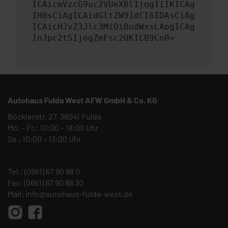
ICAicmVzcG9uc2VUeXBlIjogIiIKICAg
IH0sCiAgICAidGltZW91dCI6IDAsCiAg
ICAicHJvZ3Jlc3MiOiBudWxsLAogICAg
InJpc2t5IjogZmFsc2UKICB9Cn0=
Autohaus Fulda West AFW GmbH & Co. KG
Böcklerstr. 27, 36041 Fulda
Mo. – Fr.: 10:00 – 18:00 Uhr
Sa.: 10:00 – 13:00 Uhr
Tel.:
(0661) 67 90 88 0
Fax: (0661) 67 90 88 30
Mail:
info@autohaus-fulda-west.de