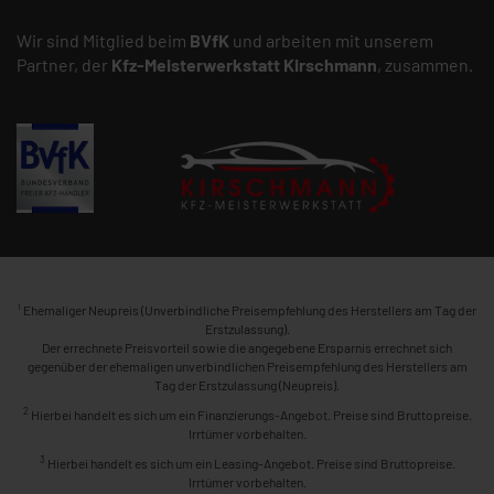
Wir sind Mitglied beim
BVfK
und arbeiten mit unserem
Partner, der
Kfz-Meisterwerkstatt
Kirschmann
, zusammen.
1
Ehemaliger Neupreis (Unverbindliche Preisempfehlung des Herstellers am Tag der
Erstzulassung).
Der errechnete Preisvorteil sowie die angegebene Ersparnis errechnet sich
gegenüber der ehemaligen unverbindlichen Preisempfehlung des Herstellers am
Tag der Erstzulassung (Neupreis).
2
Hierbei handelt es sich um ein Finanzierungs-Angebot. Preise sind Bruttopreise.
Irrtümer vorbehalten.
3
Hierbei handelt es sich um ein Leasing-Angebot. Preise sind Bruttopreise.
Irrtümer vorbehalten.