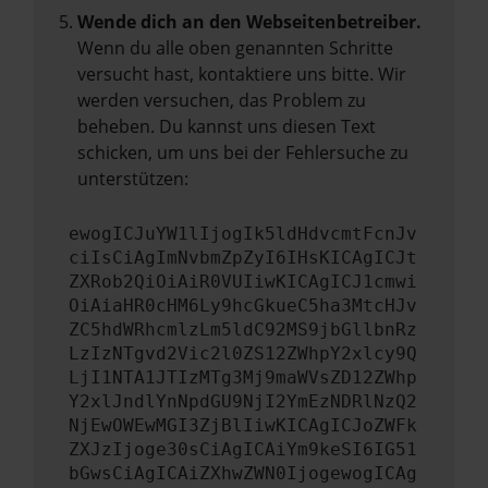
Wende dich an den Webseitenbetreiber.
Wenn du alle oben genannten Schritte
versucht hast, kontaktiere uns bitte. Wir
werden versuchen, das Problem zu
beheben. Du kannst uns diesen Text
schicken, um uns bei der Fehlersuche zu
unterstützen:
ewogICJuYW1lIjogIk5ldHdvcmtFcnJv
ciIsCiAgImNvbmZpZyI6IHsKICAgICJt
ZXRob2QiOiAiR0VUIiwKICAgICJ1cmwi
OiAiaHR0cHM6Ly9hcGkueC5ha3MtcHJv
ZC5hdWRhcmlzLm5ldC92MS9jbGllbnRz
LzIzNTgvd2Vic2l0ZS12ZWhpY2xlcy9Q
LjI1NTA1JTIzMTg3Mj9maWVsZD12ZWhp
Y2xlJndlYnNpdGU9NjI2YmEzNDRlNzQ2
NjEwOWEwMGI3ZjBlIiwKICAgICJoZWFk
ZXJzIjoge30sCiAgICAiYm9keSI6IG51
bGwsCiAgICAiZXhwZWN0IjogewogICAg