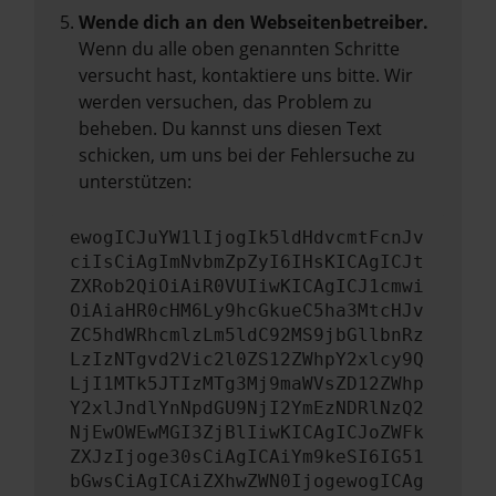
Wende dich an den Webseitenbetreiber.
Wenn du alle oben genannten Schritte
versucht hast, kontaktiere uns bitte. Wir
werden versuchen, das Problem zu
beheben. Du kannst uns diesen Text
schicken, um uns bei der Fehlersuche zu
unterstützen:
ewogICJuYW1lIjogIk5ldHdvcmtFcnJv
ciIsCiAgImNvbmZpZyI6IHsKICAgICJt
ZXRob2QiOiAiR0VUIiwKICAgICJ1cmwi
OiAiaHR0cHM6Ly9hcGkueC5ha3MtcHJv
ZC5hdWRhcmlzLm5ldC92MS9jbGllbnRz
LzIzNTgvd2Vic2l0ZS12ZWhpY2xlcy9Q
LjI1MTk5JTIzMTg3Mj9maWVsZD12ZWhp
Y2xlJndlYnNpdGU9NjI2YmEzNDRlNzQ2
NjEwOWEwMGI3ZjBlIiwKICAgICJoZWFk
ZXJzIjoge30sCiAgICAiYm9keSI6IG51
bGwsCiAgICAiZXhwZWN0IjogewogICAg