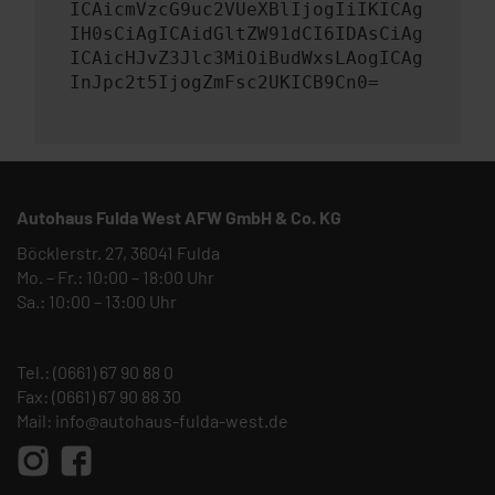
ICAicmVzcG9uc2VUeXBlIjogIiIKICAg
IH0sCiAgICAidGltZW91dCI6IDAsCiAg
ICAicHJvZ3Jlc3MiOiBudWxsLAogICAg
InJpc2t5IjogZmFsc2UKICB9Cn0=
Autohaus Fulda West AFW GmbH & Co. KG
Böcklerstr. 27, 36041 Fulda
Mo. – Fr.: 10:00 – 18:00 Uhr
Sa.: 10:00 – 13:00 Uhr
Tel.:
(0661) 67 90 88 0
Fax: (0661) 67 90 88 30
Mail:
info@autohaus-fulda-west.de