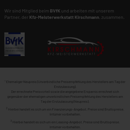
Wir sind Mitglied beim
BVfK
und arbeiten mit unserem
Partner, der
Kfz-Meisterwerkstatt
Kirschmann
, zusammen.
1
Ehemaliger Neupreis (Unverbindliche Preisempfehlung des Herstellers am Tag der
Erstzulassung).
Der errechnete Preisvorteil sowie die angegebene Ersparnis errechnet sich
gegenüber der ehemaligen unverbindlichen Preisempfehlung des Herstellers am
Tag der Erstzulassung (Neupreis).
2
Hierbei handelt es sich um ein Finanzierungs-Angebot. Preise sind Bruttopreise.
Irrtümer vorbehalten.
3
Hierbei handelt es sich um ein Leasing-Angebot. Preise sind Bruttopreise.
Irrtümer vorbehalten.