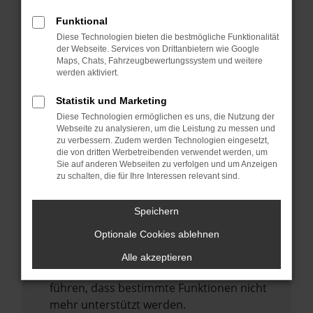
Laden andere Webseiten, zum Beispiel
deine Suchmaschine?
Funktional
Diese Technologien bieten die bestmögliche Funktionalität
Prüfe deine Browsererweiterungen.
der Webseite. Services von Drittanbietern wie Google
Manche Erweiterungen, wie Werbeblocker,
Maps, Chats, Fahrzeugbewertungssystem und weitere
können das Laden bestimmter Seiten
werden aktiviert.
verhindern. Funktioniert die Seite in einem
Statistik und Marketing
anderen Browser oder in einem privaten
Diese Technologien ermöglichen es uns, die Nutzung der
Fenster?
Webseite zu analysieren, um die Leistung zu messen und
zu verbessern. Zudem werden Technologien eingesetzt,
Starte dein Gerät neu.
die von dritten Werbetreibenden verwendet werden, um
Das kann manchmal helfen,
Sie auf anderen Webseiten zu verfolgen und um Anzeigen
zu schalten, die für Ihre Interessen relevant sind.
vorübergehende Probleme zu beheben.
Stelle sicher, dass dein Browser und dein
Speichern
Betriebssystem auf dem neuesten Stand
Optionale Cookies ablehnen
sind.
Veraltete Software birgt nicht nur ein
Alle akzeptieren
Sicherheitsrisiko, sondern kann auch dazu
führen, dass bestimmte Funktionen nicht
mehr unterstützt werden.