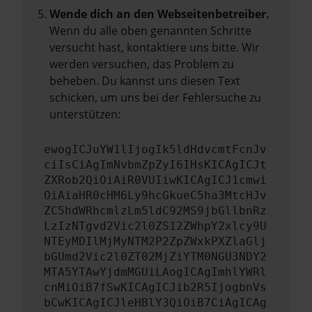
Wende dich an den Webseitenbetreiber.
Wenn du alle oben genannten Schritte
versucht hast, kontaktiere uns bitte. Wir
werden versuchen, das Problem zu
beheben. Du kannst uns diesen Text
schicken, um uns bei der Fehlersuche zu
unterstützen:
ewogICJuYW1lIjogIk5ldHdvcmtFcnJv
ciIsCiAgImNvbmZpZyI6IHsKICAgICJt
ZXRob2QiOiAiR0VUIiwKICAgICJ1cmwi
OiAiaHR0cHM6Ly9hcGkueC5ha3MtcHJv
ZC5hdWRhcmlzLm5ldC92MS9jbGllbnRz
LzIzNTgvd2Vic2l0ZS12ZWhpY2xlcy9U
NTEyMDIlMjMyNTM2P2ZpZWxkPXZlaGlj
bGUmd2Vic2l0ZT02MjZiYTM0NGU3NDY2
MTA5YTAwYjdmMGUiLAogICAgImhlYWRl
cnMiOiB7fSwKICAgICJib2R5IjogbnVs
bCwKICAgICJleHBlY3QiOiB7CiAgICAg