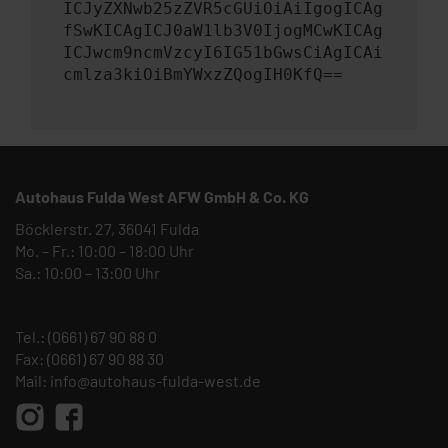
ICJyZXNwb25zZVR5cGUiOiAiIgogICAg
fSwKICAgICJ0aW1lb3V0IjogMCwKICAg
ICJwcm9ncmVzcyI6IG51bGwsCiAgICAi
cmlza3kiOiBmYWxzZQogIH0KfQ==
Autohaus Fulda West AFW GmbH & Co. KG
Böcklerstr. 27, 36041 Fulda
Mo. – Fr.: 10:00 – 18:00 Uhr
Sa.: 10:00 – 13:00 Uhr
Tel.:
(0661) 67 90 88 0
Fax: (0661) 67 90 88 30
Mail:
info@autohaus-fulda-west.de