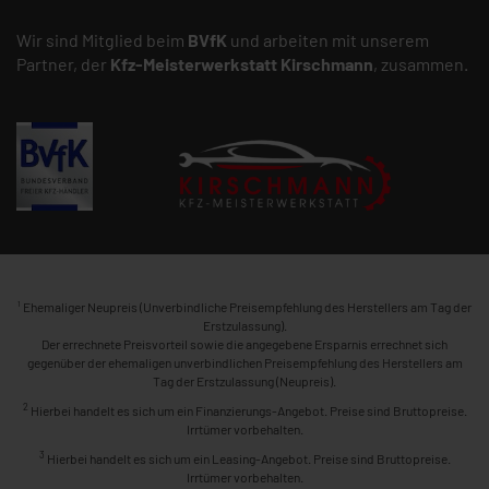
Wir sind Mitglied beim
BVfK
und arbeiten mit unserem
Partner, der
Kfz-Meisterwerkstatt
Kirschmann
, zusammen.
1
Ehemaliger Neupreis (Unverbindliche Preisempfehlung des Herstellers am Tag der
Erstzulassung).
Der errechnete Preisvorteil sowie die angegebene Ersparnis errechnet sich
gegenüber der ehemaligen unverbindlichen Preisempfehlung des Herstellers am
Tag der Erstzulassung (Neupreis).
2
Hierbei handelt es sich um ein Finanzierungs-Angebot. Preise sind Bruttopreise.
Irrtümer vorbehalten.
3
Hierbei handelt es sich um ein Leasing-Angebot. Preise sind Bruttopreise.
Irrtümer vorbehalten.