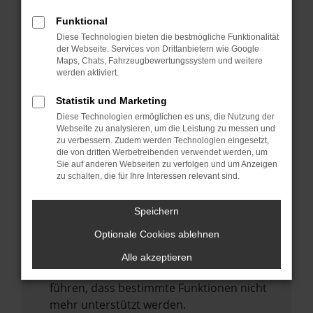
Laden andere Webseiten, zum Beispiel
deine Suchmaschine?
Funktional
Diese Technologien bieten die bestmögliche Funktionalität
Prüfe deine Browsererweiterungen.
der Webseite. Services von Drittanbietern wie Google
Manche Erweiterungen, wie Werbeblocker,
Maps, Chats, Fahrzeugbewertungssystem und weitere
können das Laden bestimmter Seiten
werden aktiviert.
verhindern. Funktioniert die Seite in einem
Statistik und Marketing
anderen Browser oder in einem privaten
Diese Technologien ermöglichen es uns, die Nutzung der
Fenster?
Webseite zu analysieren, um die Leistung zu messen und
zu verbessern. Zudem werden Technologien eingesetzt,
Starte dein Gerät neu.
die von dritten Werbetreibenden verwendet werden, um
Das kann manchmal helfen,
Sie auf anderen Webseiten zu verfolgen und um Anzeigen
zu schalten, die für Ihre Interessen relevant sind.
vorübergehende Probleme zu beheben.
Stelle sicher, dass dein Browser und dein
Speichern
Betriebssystem auf dem neuesten Stand
Optionale Cookies ablehnen
sind.
Veraltete Software birgt nicht nur ein
Alle akzeptieren
Sicherheitsrisiko, sondern kann auch dazu
führen, dass bestimmte Funktionen nicht
mehr unterstützt werden.