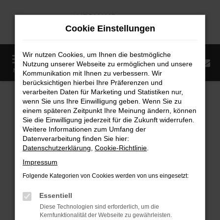
Zum
Hauptinhalt
Cookie Einstellungen
springen
Wir nutzen Cookies, um Ihnen die bestmögliche
0
Nutzung unserer Webseite zu ermöglichen und unsere
Startseite
Fahrzeugangebote
Fahrzeugmarkt
MENÜ
Kommunikation mit Ihnen zu verbessern. Wir
berücksichtigen hierbei Ihre Präferenzen und
Fahrzeugmarkt
verarbeiten Daten für Marketing und Statistiken nur,
wenn Sie uns Ihre Einwilligung geben. Wenn Sie zu
einem späteren Zeitpunkt Ihre Meinung ändern, können
Sie die Einwilligung jederzeit für die Zukunft widerrufen.
Weitere Informationen zum Umfang der
Datenverarbeitung finden Sie hier:
Fehler: Network Error
Datenschutzerklärung
,
Cookie-Richtlinie
.
Impressum
Beim Laden ist ein Fehler aufgetreten.
Folgende Kategorien von Cookies werden von uns eingesetzt:
Hier sind ein paar Tipps, die dir helfen können:
Essentiell
Überprüfe deine Firewall und deine
Diese Technologien sind erforderlich, um die
Internetverbindung.
Kernfunktionalität der Webseite zu gewährleisten.