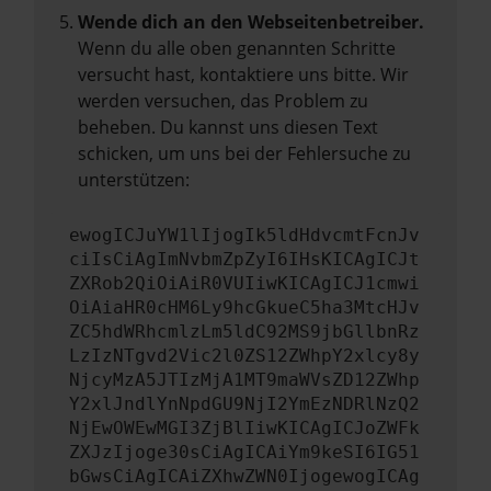
Wende dich an den Webseitenbetreiber.
Wenn du alle oben genannten Schritte
versucht hast, kontaktiere uns bitte. Wir
werden versuchen, das Problem zu
beheben. Du kannst uns diesen Text
schicken, um uns bei der Fehlersuche zu
unterstützen:
ewogICJuYW1lIjogIk5ldHdvcmtFcnJv
ciIsCiAgImNvbmZpZyI6IHsKICAgICJt
ZXRob2QiOiAiR0VUIiwKICAgICJ1cmwi
OiAiaHR0cHM6Ly9hcGkueC5ha3MtcHJv
ZC5hdWRhcmlzLm5ldC92MS9jbGllbnRz
LzIzNTgvd2Vic2l0ZS12ZWhpY2xlcy8y
NjcyMzA5JTIzMjA1MT9maWVsZD12ZWhp
Y2xlJndlYnNpdGU9NjI2YmEzNDRlNzQ2
NjEwOWEwMGI3ZjBlIiwKICAgICJoZWFk
ZXJzIjoge30sCiAgICAiYm9keSI6IG51
bGwsCiAgICAiZXhwZWN0IjogewogICAg