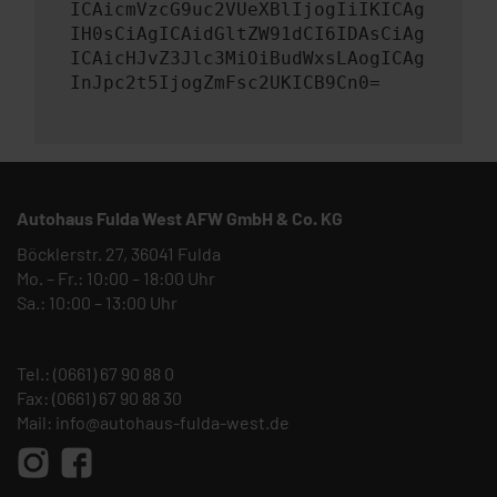
ICAicmVzcG9uc2VUeXBlIjogIiIKICAg
IH0sCiAgICAidGltZW91dCI6IDAsCiAg
ICAicHJvZ3Jlc3MiOiBudWxsLAogICAg
InJpc2t5IjogZmFsc2UKICB9Cn0=
Autohaus Fulda West AFW GmbH & Co. KG
Böcklerstr. 27, 36041 Fulda
Mo. – Fr.: 10:00 – 18:00 Uhr
Sa.: 10:00 – 13:00 Uhr
Tel.:
(0661) 67 90 88 0
Fax: (0661) 67 90 88 30
Mail:
info@autohaus-fulda-west.de