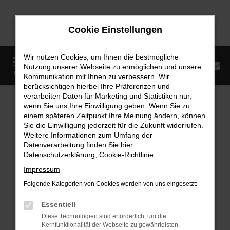
Zum
Hauptinhalt
Cookie Einstellungen
springen
Wir nutzen Cookies, um Ihnen die bestmögliche
0
Nutzung unserer Webseite zu ermöglichen und unsere
Startseite
Fahrzeugangebote
Fahrzeugmarkt
MENÜ
Kommunikation mit Ihnen zu verbessern. Wir
berücksichtigen hierbei Ihre Präferenzen und
Fahrzeugmarkt
verarbeiten Daten für Marketing und Statistiken nur,
wenn Sie uns Ihre Einwilligung geben. Wenn Sie zu
einem späteren Zeitpunkt Ihre Meinung ändern, können
Sie die Einwilligung jederzeit für die Zukunft widerrufen.
Weitere Informationen zum Umfang der
Datenverarbeitung finden Sie hier:
Fehler: Network Error
Datenschutzerklärung
,
Cookie-Richtlinie
.
Impressum
Beim Laden ist ein Fehler aufgetreten.
Folgende Kategorien von Cookies werden von uns eingesetzt:
Hier sind ein paar Tipps, die dir helfen können:
Essentiell
Überprüfe deine Firewall und deine
Diese Technologien sind erforderlich, um die
Internetverbindung.
Kernfunktionalität der Webseite zu gewährleisten.