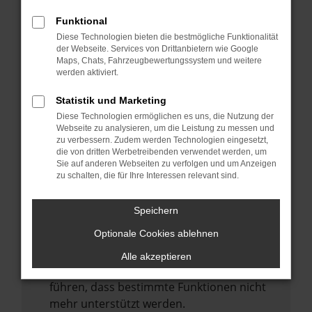
Laden andere Webseiten, zum Beispiel
deine Suchmaschine?
Funktional
Diese Technologien bieten die bestmögliche Funktionalität
Prüfe deine Browsererweiterungen.
der Webseite. Services von Drittanbietern wie Google
Manche Erweiterungen, wie Werbeblocker,
Maps, Chats, Fahrzeugbewertungssystem und weitere
können das Laden bestimmter Seiten
werden aktiviert.
verhindern. Funktioniert die Seite in einem
Statistik und Marketing
anderen Browser oder in einem privaten
Diese Technologien ermöglichen es uns, die Nutzung der
Fenster?
Webseite zu analysieren, um die Leistung zu messen und
zu verbessern. Zudem werden Technologien eingesetzt,
Starte dein Gerät neu.
die von dritten Werbetreibenden verwendet werden, um
Das kann manchmal helfen,
Sie auf anderen Webseiten zu verfolgen und um Anzeigen
zu schalten, die für Ihre Interessen relevant sind.
vorübergehende Probleme zu beheben.
Stelle sicher, dass dein Browser und dein
Speichern
Betriebssystem auf dem neuesten Stand
Optionale Cookies ablehnen
sind.
Veraltete Software birgt nicht nur ein
Alle akzeptieren
Sicherheitsrisiko, sondern kann auch dazu
führen, dass bestimmte Funktionen nicht
mehr unterstützt werden.