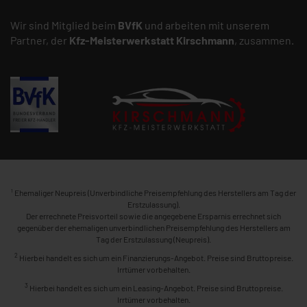
Wir sind Mitglied beim
BVfK
und arbeiten mit unserem
Partner, der
Kfz-Meisterwerkstatt
Kirschmann
, zusammen.
1
Ehemaliger Neupreis (Unverbindliche Preisempfehlung des Herstellers am Tag der
Erstzulassung).
Der errechnete Preisvorteil sowie die angegebene Ersparnis errechnet sich
gegenüber der ehemaligen unverbindlichen Preisempfehlung des Herstellers am
Tag der Erstzulassung (Neupreis).
2
Hierbei handelt es sich um ein Finanzierungs-Angebot. Preise sind Bruttopreise.
Irrtümer vorbehalten.
3
Hierbei handelt es sich um ein Leasing-Angebot. Preise sind Bruttopreise.
Irrtümer vorbehalten.