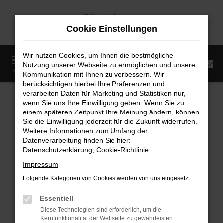
Zum
Hauptinhalt
Cookie Einstellungen
springen
Wir nutzen Cookies, um Ihnen die bestmögliche
0
Nutzung unserer Webseite zu ermöglichen und unsere
Startseite
Fahrzeugangebote
Fahrzeugmarkt
MENÜ
Kommunikation mit Ihnen zu verbessern. Wir
berücksichtigen hierbei Ihre Präferenzen und
Fahrzeugmarkt
verarbeiten Daten für Marketing und Statistiken nur,
wenn Sie uns Ihre Einwilligung geben. Wenn Sie zu
einem späteren Zeitpunkt Ihre Meinung ändern, können
Sie die Einwilligung jederzeit für die Zukunft widerrufen.
Weitere Informationen zum Umfang der
Datenverarbeitung finden Sie hier:
Fehler: Network Error
Datenschutzerklärung
,
Cookie-Richtlinie
.
Impressum
Beim Laden ist ein Fehler aufgetreten.
Folgende Kategorien von Cookies werden von uns eingesetzt:
Hier sind ein paar Tipps, die dir helfen können:
Essentiell
Überprüfe deine Firewall und deine
Diese Technologien sind erforderlich, um die
Internetverbindung.
Kernfunktionalität der Webseite zu gewährleisten.