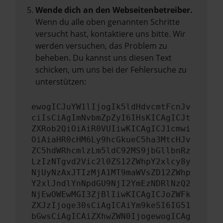
Wende dich an den Webseitenbetreiber.
Wenn du alle oben genannten Schritte
versucht hast, kontaktiere uns bitte. Wir
werden versuchen, das Problem zu
beheben. Du kannst uns diesen Text
schicken, um uns bei der Fehlersuche zu
unterstützen:
ewogICJuYW1lIjogIk5ldHdvcmtFcnJv
ciIsCiAgImNvbmZpZyI6IHsKICAgICJt
ZXRob2QiOiAiR0VUIiwKICAgICJ1cmwi
OiAiaHR0cHM6Ly9hcGkueC5ha3MtcHJv
ZC5hdWRhcmlzLm5ldC92MS9jbGllbnRz
LzIzNTgvd2Vic2l0ZS12ZWhpY2xlcy8y
NjUyNzAxJTIzMjA1MT9maWVsZD12ZWhp
Y2xlJndlYnNpdGU9NjI2YmEzNDRlNzQ2
NjEwOWEwMGI3ZjBlIiwKICAgICJoZWFk
ZXJzIjoge30sCiAgICAiYm9keSI6IG51
bGwsCiAgICAiZXhwZWN0IjogewogICAg