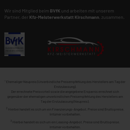
Wir sind Mitglied beim
BVfK
und arbeiten mit unserem
Partner, der
Kfz-Meisterwerkstatt
Kirschmann
, zusammen.
1
Ehemaliger Neupreis (Unverbindliche Preisempfehlung des Herstellers am Tag der
Erstzulassung).
Der errechnete Preisvorteil sowie die angegebene Ersparnis errechnet sich
gegenüber der ehemaligen unverbindlichen Preisempfehlung des Herstellers am
Tag der Erstzulassung (Neupreis).
2
Hierbei handelt es sich um ein Finanzierungs-Angebot. Preise sind Bruttopreise.
Irrtümer vorbehalten.
3
Hierbei handelt es sich um ein Leasing-Angebot. Preise sind Bruttopreise.
Irrtümer vorbehalten.