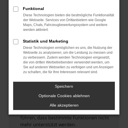
Laden andere Webseiten, zum Beispiel
deine Suchmaschine?
Funktional
Diese Technologien bieten die bestmögliche Funktionalität
Prüfe deine Browsererweiterungen.
der Webseite. Services von Drittanbietern wie Google
Manche Erweiterungen, wie Werbeblocker,
Maps, Chats, Fahrzeugbewertungssystem und weitere
können das Laden bestimmter Seiten
werden aktiviert.
verhindern. Funktioniert die Seite in einem
Statistik und Marketing
anderen Browser oder in einem privaten
Diese Technologien ermöglichen es uns, die Nutzung der
Fenster?
Webseite zu analysieren, um die Leistung zu messen und
zu verbessern. Zudem werden Technologien eingesetzt,
Starte dein Gerät neu.
die von dritten Werbetreibenden verwendet werden, um
Das kann manchmal helfen,
Sie auf anderen Webseiten zu verfolgen und um Anzeigen
zu schalten, die für Ihre Interessen relevant sind.
vorübergehende Probleme zu beheben.
Stelle sicher, dass dein Browser und dein
Speichern
Betriebssystem auf dem neuesten Stand
Optionale Cookies ablehnen
sind.
Veraltete Software birgt nicht nur ein
Alle akzeptieren
Sicherheitsrisiko, sondern kann auch dazu
führen, dass bestimmte Funktionen nicht
mehr unterstützt werden.