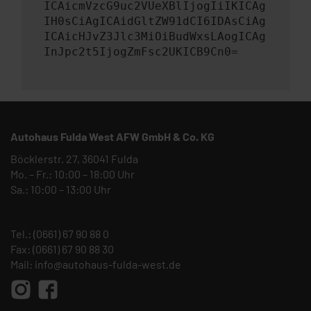
ICAicmVzcG9uc2VUeXBlIjogIiIKICAg
IH0sCiAgICAidGltZW91dCI6IDAsCiAg
ICAicHJvZ3Jlc3MiOiBudWxsLAogICAg
InJpc2t5IjogZmFsc2UKICB9Cn0=
Autohaus Fulda West AFW GmbH & Co. KG
Böcklerstr. 27, 36041 Fulda
Mo. – Fr.: 10:00 – 18:00 Uhr
Sa.: 10:00 – 13:00 Uhr
Tel.:
(0661) 67 90 88 0
Fax: (0661) 67 90 88 30
Mail:
info@autohaus-fulda-west.de