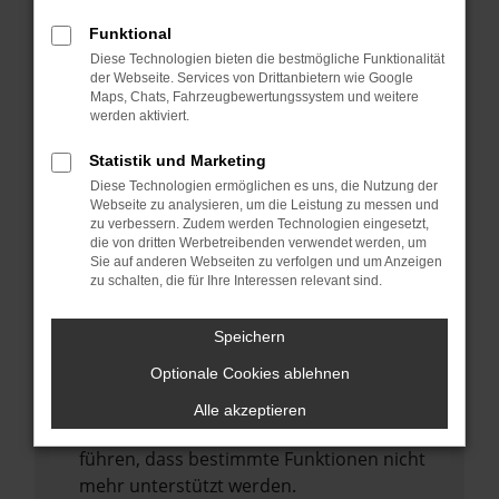
Laden andere Webseiten, zum Beispiel
deine Suchmaschine?
Funktional
Diese Technologien bieten die bestmögliche Funktionalität
Prüfe deine Browsererweiterungen.
der Webseite. Services von Drittanbietern wie Google
Manche Erweiterungen, wie Werbeblocker,
Maps, Chats, Fahrzeugbewertungssystem und weitere
können das Laden bestimmter Seiten
werden aktiviert.
verhindern. Funktioniert die Seite in einem
Statistik und Marketing
anderen Browser oder in einem privaten
Diese Technologien ermöglichen es uns, die Nutzung der
Fenster?
Webseite zu analysieren, um die Leistung zu messen und
zu verbessern. Zudem werden Technologien eingesetzt,
Starte dein Gerät neu.
die von dritten Werbetreibenden verwendet werden, um
Das kann manchmal helfen,
Sie auf anderen Webseiten zu verfolgen und um Anzeigen
zu schalten, die für Ihre Interessen relevant sind.
vorübergehende Probleme zu beheben.
Stelle sicher, dass dein Browser und dein
Speichern
Betriebssystem auf dem neuesten Stand
Optionale Cookies ablehnen
sind.
Veraltete Software birgt nicht nur ein
Alle akzeptieren
Sicherheitsrisiko, sondern kann auch dazu
führen, dass bestimmte Funktionen nicht
mehr unterstützt werden.