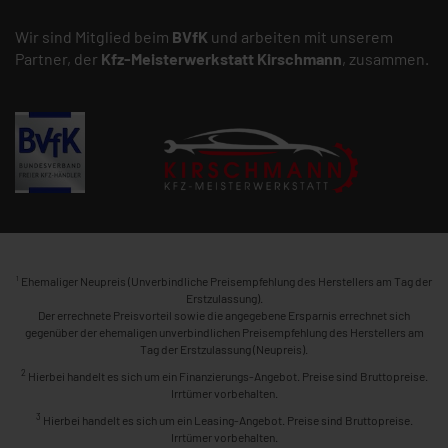
Wir sind Mitglied beim
BVfK
und arbeiten mit unserem
Partner, der
Kfz-Meisterwerkstatt
Kirschmann
, zusammen.
1
Ehemaliger Neupreis (Unverbindliche Preisempfehlung des Herstellers am Tag der
Erstzulassung).
Der errechnete Preisvorteil sowie die angegebene Ersparnis errechnet sich
gegenüber der ehemaligen unverbindlichen Preisempfehlung des Herstellers am
Tag der Erstzulassung (Neupreis).
2
Hierbei handelt es sich um ein Finanzierungs-Angebot. Preise sind Bruttopreise.
Irrtümer vorbehalten.
3
Hierbei handelt es sich um ein Leasing-Angebot. Preise sind Bruttopreise.
Irrtümer vorbehalten.