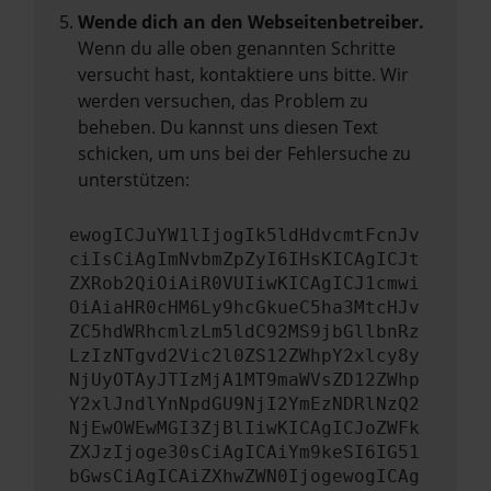
Wende dich an den Webseitenbetreiber.
Wenn du alle oben genannten Schritte
versucht hast, kontaktiere uns bitte. Wir
werden versuchen, das Problem zu
beheben. Du kannst uns diesen Text
schicken, um uns bei der Fehlersuche zu
unterstützen:
ewogICJuYW1lIjogIk5ldHdvcmtFcnJv
ciIsCiAgImNvbmZpZyI6IHsKICAgICJt
ZXRob2QiOiAiR0VUIiwKICAgICJ1cmwi
OiAiaHR0cHM6Ly9hcGkueC5ha3MtcHJv
ZC5hdWRhcmlzLm5ldC92MS9jbGllbnRz
LzIzNTgvd2Vic2l0ZS12ZWhpY2xlcy8y
NjUyOTAyJTIzMjA1MT9maWVsZD12ZWhp
Y2xlJndlYnNpdGU9NjI2YmEzNDRlNzQ2
NjEwOWEwMGI3ZjBlIiwKICAgICJoZWFk
ZXJzIjoge30sCiAgICAiYm9keSI6IG51
bGwsCiAgICAiZXhwZWN0IjogewogICAg