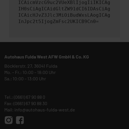
ICAicmVzcG9uc2VUeXBlIjogIiIKICAg
IH0sCiAgICAidGltZW91dCI6IDAsCiAg
ICAicHJvZ3Jlc3MiOiBudWxsLAogICAg
InJpc2t5IjogZmFsc2UKICB9Cn0=
Autohaus Fulda West AFW GmbH & Co. KG
Böcklerstr. 27, 36041 Fulda
Mo. – Fr.: 10:00 – 18:00 Uhr
Sa.: 10:00 – 13:00 Uhr
Tel.:
(0661) 67 90 88 0
Fax: (0661) 67 90 88 30
Mail:
info@autohaus-fulda-west.de