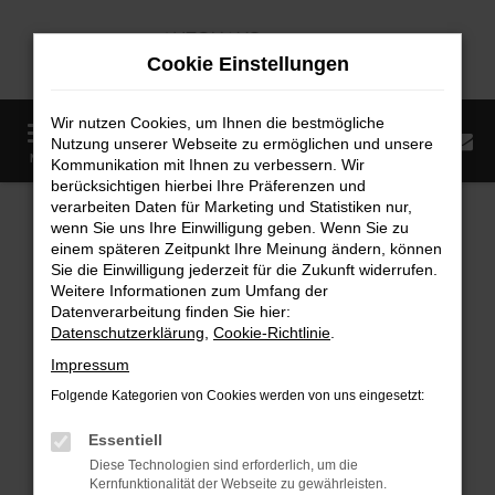
Zum
Hauptinhalt
Cookie Einstellungen
springen
Wir nutzen Cookies, um Ihnen die bestmögliche
0
Nutzung unserer Webseite zu ermöglichen und unsere
Startseite
Fahrzeugangebote
Fahrzeugmarkt
MENÜ
Kommunikation mit Ihnen zu verbessern. Wir
berücksichtigen hierbei Ihre Präferenzen und
Fahrzeugmarkt
verarbeiten Daten für Marketing und Statistiken nur,
wenn Sie uns Ihre Einwilligung geben. Wenn Sie zu
einem späteren Zeitpunkt Ihre Meinung ändern, können
Sie die Einwilligung jederzeit für die Zukunft widerrufen.
Weitere Informationen zum Umfang der
Datenverarbeitung finden Sie hier:
Fehler: Network Error
Datenschutzerklärung
,
Cookie-Richtlinie
.
Impressum
Beim Laden ist ein Fehler aufgetreten.
Folgende Kategorien von Cookies werden von uns eingesetzt:
Hier sind ein paar Tipps, die dir helfen können:
Essentiell
Überprüfe deine Firewall und deine
Diese Technologien sind erforderlich, um die
Internetverbindung.
Kernfunktionalität der Webseite zu gewährleisten.