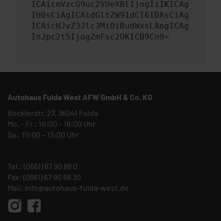
ICAicmVzcG9uc2VUeXBlIjogIiIKICAg
IH0sCiAgICAidGltZW91dCI6IDAsCiAg
ICAicHJvZ3Jlc3MiOiBudWxsLAogICAg
InJpc2t5IjogZmFsc2UKICB9Cn0=
Autohaus Fulda West AFW GmbH & Co. KG
Böcklerstr. 27, 36041 Fulda
Mo. – Fr.: 10:00 – 18:00 Uhr
Sa.: 10:00 – 13:00 Uhr
Tel.:
(0661) 67 90 88 0
Fax: (0661) 67 90 88 30
Mail:
info@autohaus-fulda-west.de