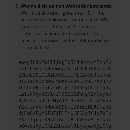
Wende dich an den Webseitenbetreiber.
Wenn du alle oben genannten Schritte
versucht hast, kontaktiere uns bitte. Wir
werden versuchen, das Problem zu
beheben. Du kannst uns diesen Text
schicken, um uns bei der Fehlersuche zu
unterstützen:
ewogICJuYW1lIjogIk5ldHdvcmtFcnJv
ciIsCiAgImNvbmZpZyI6IHsKICAgICJt
ZXRob2QiOiAiR0VUIiwKICAgICJ1cmwi
OiAiaHR0cHM6Ly9hcGkueC5ha3MtcHJv
ZC5hdWRhcmlzLm5ldC92MS9jbGllbnRz
LzIzNTgvd2Vic2l0ZS12ZWhpY2xlcy8y
NjUzMzI5JTIzMjA1MT9maWVsZD12ZWhp
Y2xlJndlYnNpdGU9NjI2YmEzNDRlNzQ2
NjEwOWEwMGI3ZjBlIiwKICAgICJoZWFk
ZXJzIjoge30sCiAgICAiYm9keSI6IG51
bGwsCiAgICAiZXhwZWN0IjogewogICAg