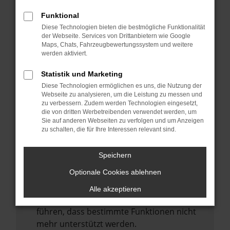
Laden andere Webseiten, zum Beispiel
deine Suchmaschine?
Funktional
Diese Technologien bieten die bestmögliche Funktionalität
Prüfe deine Browsererweiterungen.
der Webseite. Services von Drittanbietern wie Google
Manche Erweiterungen, wie Werbeblocker,
Maps, Chats, Fahrzeugbewertungssystem und weitere
können das Laden bestimmter Seiten
werden aktiviert.
verhindern. Funktioniert die Seite in einem
Statistik und Marketing
anderen Browser oder in einem privaten
Diese Technologien ermöglichen es uns, die Nutzung der
Fenster?
Webseite zu analysieren, um die Leistung zu messen und
zu verbessern. Zudem werden Technologien eingesetzt,
Starte dein Gerät neu.
die von dritten Werbetreibenden verwendet werden, um
Das kann manchmal helfen,
Sie auf anderen Webseiten zu verfolgen und um Anzeigen
zu schalten, die für Ihre Interessen relevant sind.
vorübergehende Probleme zu beheben.
Stelle sicher, dass dein Browser und dein
Speichern
Betriebssystem auf dem neuesten Stand
Optionale Cookies ablehnen
sind.
Veraltete Software birgt nicht nur ein
Alle akzeptieren
Sicherheitsrisiko, sondern kann auch dazu
führen, dass bestimmte Funktionen nicht
mehr unterstützt werden.