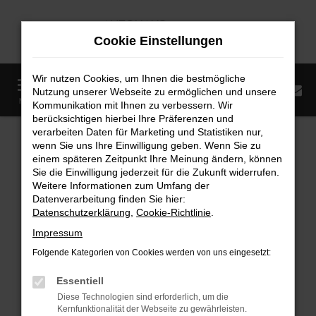
Zum
Hauptinhalt
Cookie Einstellungen
springen
Wir nutzen Cookies, um Ihnen die bestmögliche
0
Nutzung unserer Webseite zu ermöglichen und unsere
Startseite
Fahrzeugangebote
Fahrzeugmarkt
MENÜ
Kommunikation mit Ihnen zu verbessern. Wir
berücksichtigen hierbei Ihre Präferenzen und
Fahrzeugmarkt
verarbeiten Daten für Marketing und Statistiken nur,
wenn Sie uns Ihre Einwilligung geben. Wenn Sie zu
einem späteren Zeitpunkt Ihre Meinung ändern, können
Sie die Einwilligung jederzeit für die Zukunft widerrufen.
Weitere Informationen zum Umfang der
Datenverarbeitung finden Sie hier:
Fehler: Network Error
Datenschutzerklärung
,
Cookie-Richtlinie
.
Impressum
Beim Laden ist ein Fehler aufgetreten.
Folgende Kategorien von Cookies werden von uns eingesetzt:
Hier sind ein paar Tipps, die dir helfen können:
Essentiell
Überprüfe deine Firewall und deine
Diese Technologien sind erforderlich, um die
Internetverbindung.
Kernfunktionalität der Webseite zu gewährleisten.