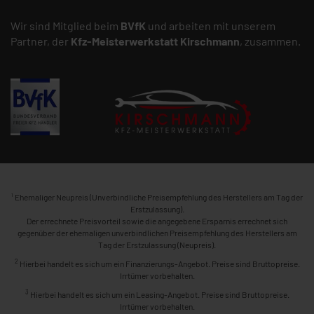
Wir sind Mitglied beim
BVfK
und arbeiten mit unserem
Partner, der
Kfz-Meisterwerkstatt
Kirschmann
, zusammen.
1
Ehemaliger Neupreis (Unverbindliche Preisempfehlung des Herstellers am Tag der
Erstzulassung).
Der errechnete Preisvorteil sowie die angegebene Ersparnis errechnet sich
gegenüber der ehemaligen unverbindlichen Preisempfehlung des Herstellers am
Tag der Erstzulassung (Neupreis).
2
Hierbei handelt es sich um ein Finanzierungs-Angebot. Preise sind Bruttopreise.
Irrtümer vorbehalten.
3
Hierbei handelt es sich um ein Leasing-Angebot. Preise sind Bruttopreise.
Irrtümer vorbehalten.