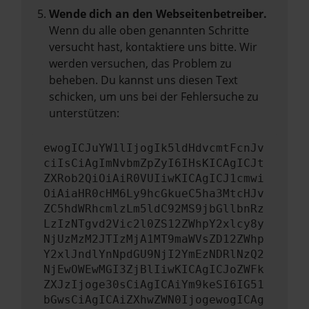
Wende dich an den Webseitenbetreiber.
Wenn du alle oben genannten Schritte
versucht hast, kontaktiere uns bitte. Wir
werden versuchen, das Problem zu
beheben. Du kannst uns diesen Text
schicken, um uns bei der Fehlersuche zu
unterstützen:
ewogICJuYW1lIjogIk5ldHdvcmtFcnJv
ciIsCiAgImNvbmZpZyI6IHsKICAgICJt
ZXRob2QiOiAiR0VUIiwKICAgICJ1cmwi
OiAiaHR0cHM6Ly9hcGkueC5ha3MtcHJv
ZC5hdWRhcmlzLm5ldC92MS9jbGllbnRz
LzIzNTgvd2Vic2l0ZS12ZWhpY2xlcy8y
NjUzMzM2JTIzMjA1MT9maWVsZD12ZWhp
Y2xlJndlYnNpdGU9NjI2YmEzNDRlNzQ2
NjEwOWEwMGI3ZjBlIiwKICAgICJoZWFk
ZXJzIjoge30sCiAgICAiYm9keSI6IG51
bGwsCiAgICAiZXhwZWN0IjogewogICAg