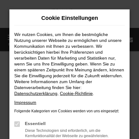
Zum
Hauptinhalt
Cookie Einstellungen
springen
Wir nutzen Cookies, um Ihnen die bestmögliche
0
Nutzung unserer Webseite zu ermöglichen und unsere
Startseite
Fahrzeugangebote
Fahrzeugmarkt
MENÜ
Kommunikation mit Ihnen zu verbessern. Wir
berücksichtigen hierbei Ihre Präferenzen und
Fahrzeugmarkt
verarbeiten Daten für Marketing und Statistiken nur,
wenn Sie uns Ihre Einwilligung geben. Wenn Sie zu
einem späteren Zeitpunkt Ihre Meinung ändern, können
Sie die Einwilligung jederzeit für die Zukunft widerrufen.
Weitere Informationen zum Umfang der
Datenverarbeitung finden Sie hier:
Fehler: Network Error
Datenschutzerklärung
,
Cookie-Richtlinie
.
Impressum
Beim Laden ist ein Fehler aufgetreten.
Folgende Kategorien von Cookies werden von uns eingesetzt:
Hier sind ein paar Tipps, die dir helfen können:
Essentiell
Überprüfe deine Firewall und deine
Diese Technologien sind erforderlich, um die
Internetverbindung.
Kernfunktionalität der Webseite zu gewährleisten.