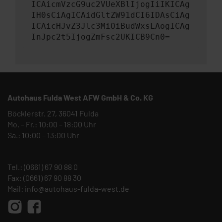
ICAicmVzcG9uc2VUeXBlIjogIiIKICAg
IH0sCiAgICAidGltZW91dCI6IDAsCiAg
ICAicHJvZ3Jlc3MiOiBudWxsLAogICAg
InJpc2t5IjogZmFsc2UKICB9Cn0=
Autohaus Fulda West AFW GmbH & Co. KG
Böcklerstr. 27, 36041 Fulda
Mo. – Fr.: 10:00 – 18:00 Uhr
Sa.: 10:00 – 13:00 Uhr
Tel.:
(0661) 67 90 88 0
Fax: (0661) 67 90 88 30
Mail:
info@autohaus-fulda-west.de