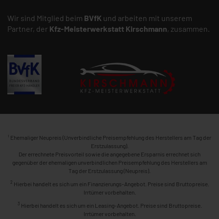
Wir sind Mitglied beim
BVfK
und arbeiten mit unserem
Partner, der
Kfz-Meisterwerkstatt
Kirschmann
, zusammen.
1
Ehemaliger Neupreis (Unverbindliche Preisempfehlung des Herstellers am Tag der
Erstzulassung).
Der errechnete Preisvorteil sowie die angegebene Ersparnis errechnet sich
gegenüber der ehemaligen unverbindlichen Preisempfehlung des Herstellers am
Tag der Erstzulassung (Neupreis).
2
Hierbei handelt es sich um ein Finanzierungs-Angebot. Preise sind Bruttopreise.
Irrtümer vorbehalten.
3
Hierbei handelt es sich um ein Leasing-Angebot. Preise sind Bruttopreise.
Irrtümer vorbehalten.