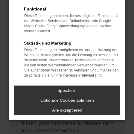
Laden andere Webseiten, zum Beispiel
deine Suchmaschine?
Funktional
Diese Technologien bieten die bestmögliche Funktionalität
Prüfe deine Browsererweiterungen.
der Webseite. Services von Drittanbietern wie Google
Manche Erweiterungen, wie Werbeblocker,
Maps, Chats, Fahrzeugbewertungssystem und weitere
können das Laden bestimmter Seiten
werden aktiviert.
verhindern. Funktioniert die Seite in einem
Statistik und Marketing
anderen Browser oder in einem privaten
Diese Technologien ermöglichen es uns, die Nutzung der
Fenster?
Webseite zu analysieren, um die Leistung zu messen und
zu verbessern. Zudem werden Technologien eingesetzt,
Starte dein Gerät neu.
die von dritten Werbetreibenden verwendet werden, um
Das kann manchmal helfen,
Sie auf anderen Webseiten zu verfolgen und um Anzeigen
zu schalten, die für Ihre Interessen relevant sind.
vorübergehende Probleme zu beheben.
Stelle sicher, dass dein Browser und dein
Speichern
Betriebssystem auf dem neuesten Stand
Optionale Cookies ablehnen
sind.
Veraltete Software birgt nicht nur ein
Alle akzeptieren
Sicherheitsrisiko, sondern kann auch dazu
führen, dass bestimmte Funktionen nicht
mehr unterstützt werden.