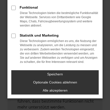
Laden andere Webseiten, zum Beispiel
deine Suchmaschine?
Funktional
Diese Technologien bieten die bestmögliche Funktionalität
Prüfe deine Browsererweiterungen.
der Webseite. Services von Drittanbietern wie Google
Manche Erweiterungen, wie Werbeblocker,
Maps, Chats, Fahrzeugbewertungssystem und weitere
können das Laden bestimmter Seiten
werden aktiviert.
verhindern. Funktioniert die Seite in einem
Statistik und Marketing
anderen Browser oder in einem privaten
Diese Technologien ermöglichen es uns, die Nutzung der
Fenster?
Webseite zu analysieren, um die Leistung zu messen und
zu verbessern. Zudem werden Technologien eingesetzt,
Starte dein Gerät neu.
die von dritten Werbetreibenden verwendet werden, um
Das kann manchmal helfen,
Sie auf anderen Webseiten zu verfolgen und um Anzeigen
zu schalten, die für Ihre Interessen relevant sind.
vorübergehende Probleme zu beheben.
Stelle sicher, dass dein Browser und dein
Speichern
Betriebssystem auf dem neuesten Stand
Optionale Cookies ablehnen
sind.
Veraltete Software birgt nicht nur ein
Alle akzeptieren
Sicherheitsrisiko, sondern kann auch dazu
führen, dass bestimmte Funktionen nicht
mehr unterstützt werden.