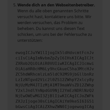
Wende dich an den Webseitenbetreiber.
Wenn du alle oben genannten Schritte
versucht hast, kontaktiere uns bitte. Wir
werden versuchen, das Problem zu
beheben. Du kannst uns diesen Text
schicken, um uns bei der Fehlersuche zu
unterstützen:
ewogICJuYW1lIjogIk5ldHdvcmtFcnJv
ciIsCiAgImNvbmZpZyI6IHsKICAgICJt
ZXRob2QiOiAiR0VUIiwKICAgICJ1cmwi
OiAiaHR0cHM6Ly9hcGkueC5ha3MtcHJv
ZC5hdWRhcmlzLm5ldC92MS9jbGllbnRz
LzIzNTgvd2Vic2l0ZS12ZWhpY2xlcy8y
NjUzMzM4JTIzMjA1MT9maWVsZD12ZWhp
Y2xlJndlYnNpdGU9NjI2YmEzNDRlNzQ2
NjEwOWEwMGI3ZjBlIiwKICAgICJoZWFk
ZXJzIjoge30sCiAgICAiYm9keSI6IG51
bGwsCiAgICAiZXhwZWN0IjogewogICAg