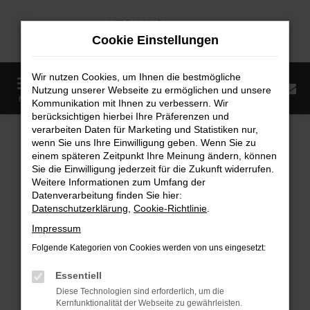
Zum
Hauptinhalt
Cookie Einstellungen
springen
Wir nutzen Cookies, um Ihnen die bestmögliche
0
Nutzung unserer Webseite zu ermöglichen und unsere
Startseite
Fahrzeugangebote
Fahrzeugmarkt
MENÜ
Kommunikation mit Ihnen zu verbessern. Wir
berücksichtigen hierbei Ihre Präferenzen und
Fahrzeugmarkt
verarbeiten Daten für Marketing und Statistiken nur,
wenn Sie uns Ihre Einwilligung geben. Wenn Sie zu
einem späteren Zeitpunkt Ihre Meinung ändern, können
Sie die Einwilligung jederzeit für die Zukunft widerrufen.
Weitere Informationen zum Umfang der
Datenverarbeitung finden Sie hier:
Fehler: Network Error
Datenschutzerklärung
,
Cookie-Richtlinie
.
Impressum
Beim Laden ist ein Fehler aufgetreten.
Folgende Kategorien von Cookies werden von uns eingesetzt:
Hier sind ein paar Tipps, die dir helfen können:
Essentiell
Überprüfe deine Firewall und deine
Diese Technologien sind erforderlich, um die
Internetverbindung.
Kernfunktionalität der Webseite zu gewährleisten.