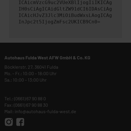
ICAicmVzcG9uc2VUeXBlIjogIiIKICAg
IH0sCiAgICAidGltZW91dCI6IDAsCiAg
ICAicHJvZ3Jlc3MiOiBudWxsLAogICAg
InJpc2t5IjogZmFsc2UKICB9Cn0=
Autohaus Fulda West AFW GmbH & Co. KG
Böcklerstr. 27, 36041 Fulda
Mo. – Fr.: 10:00 – 18:00 Uhr
Sa.: 10:00 – 13:00 Uhr
Tel.:
(0661) 67 90 88 0
Fax: (0661) 67 90 88 30
Mail:
info@autohaus-fulda-west.de