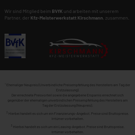
Wir sind Mitglied beim
BVfK
und arbeiten mit unserem
Partner, der
Kfz-Meisterwerkstatt
Kirschmann
, zusammen.
1
Ehemaliger Neupreis (Unverbindliche Preisempfehlung des Herstellers am Tag der
Erstzulassung).
Der errechnete Preisvorteil sowie die angegebene Ersparnis errechnet sich
gegenüber der ehemaligen unverbindlichen Preisempfehlung des Herstellers am
Tag der Erstzulassung (Neupreis).
2
Hierbei handelt es sich um ein Finanzierungs-Angebot. Preise sind Bruttopreise.
Irrtümer vorbehalten.
3
Hierbei handelt es sich um ein Leasing-Angebot. Preise sind Bruttopreise.
Irrtümer vorbehalten.