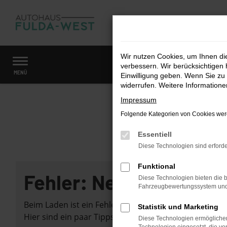
Zum
Hauptinhalt
springen
Wir nutzen Cookies, um Ihnen d
verbessern. Wir berücksichtigen 
Startseite
Fahrzeugangebote
Fahrzeugmarkt
MENÜ
Einwilligung geben. Wenn Sie zu 
widerrufen. Weitere Information
Impressum
Folgende Kategorien von Cookies werd
Essentiell
Diese Technologien sind erforde
Funktional
Fehler: Network Error
Diese Technologien bieten die b
Fahrzeugbewertungssystem und w
Beim Laden ist ein Fehler aufgetreten.
Statistik und Marketing
Hier sind ein paar Tipps, die dir helfen können:
Diese Technologien ermöglichen