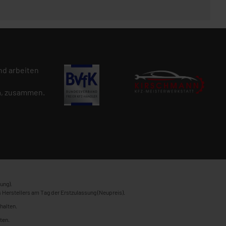
d arbeiten
n
, zusammen.
ung).
 Herstellers am Tag der Erstzulassung (Neupreis).
halten.
ten.