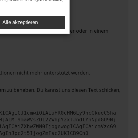
rfolgen und um Anzeigen zu schalten,
Alle akzeptieren
 Seite in einem anderen Browser oder in einem
ktionen nicht mehr unterstützt werden.
lem zu beheben. Du kannst uns diesen Text schicken,
KICAgICJ1cmwiOiAiaHR0cHM6Ly9hcGkueC5ha
MjA1MT9maWVsZD12ZWhpY2xlJndlYnNpdGU9Nj
iAgICAiZXhwZWN0IjogewogICAgICAicmVzcG9
AgInJpc2t5IjogZmFsc2UKICB9Cn0=