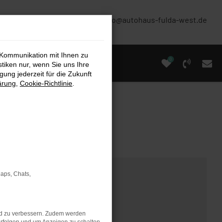
(0661) 67 90 88 0
info@autohaus-fulda-west.de
 Kommunikation mit Ihnen zu
0
stiken nur, wenn Sie uns Ihre
ung jederzeit für die Zukunft
ärung
,
Cookie-Richtlinie
.
Maps, Chats,
nd zu verbessern. Zudem werden