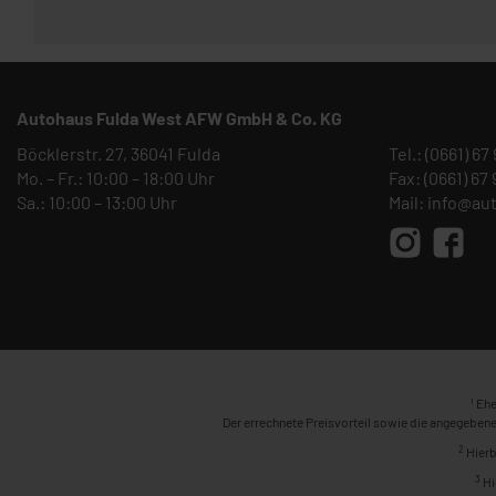
Autohaus Fulda West AFW GmbH & Co. KG
Böcklerstr. 27, 36041 Fulda
Tel.:
(0661) 67
Mo. – Fr.: 10:00 – 18:00 Uhr
Fax: (0661) 67
Sa.: 10:00 – 13:00 Uhr
Mail:
info@au
1
Ehe
Der errechnete Preisvorteil sowie die angegebene
2
Hierb
3
Hi