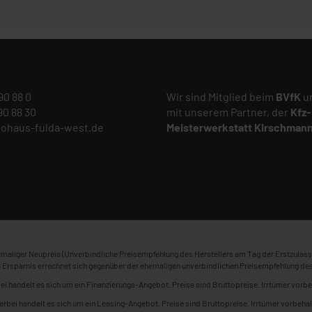
 90 88 0
Wir sind Mitglied beim
BVfK
un
 90 88 30
mit unserem Partner, der
Kfz-
tohaus-fulda-west.de
Meisterwerkstatt
Kirschman
maliger Neupreis (Unverbindliche Preisempfehlung des Herstellers am Tag der Erstzulass
 Ersparnis errechnet sich gegenüber der ehemaligen unverbindlichen Preisempfehlung des
ei handelt es sich um ein Finanzierungs-Angebot. Preise sind Bruttopreise. Irrtümer vorbe
erbei handelt es sich um ein Leasing-Angebot. Preise sind Bruttopreise. Irrtümer vorbehal