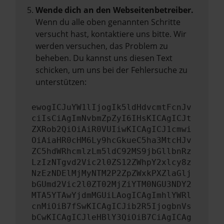
Wende dich an den Webseitenbetreiber.
Wenn du alle oben genannten Schritte
versucht hast, kontaktiere uns bitte. Wir
werden versuchen, das Problem zu
beheben. Du kannst uns diesen Text
schicken, um uns bei der Fehlersuche zu
unterstützen:
ewogICJuYW1lIjogIk5ldHdvcmtFcnJv
ciIsCiAgImNvbmZpZyI6IHsKICAgICJt
ZXRob2QiOiAiR0VUIiwKICAgICJ1cmwi
OiAiaHR0cHM6Ly9hcGkueC5ha3MtcHJv
ZC5hdWRhcmlzLm5ldC92MS9jbGllbnRz
LzIzNTgvd2Vic2l0ZS12ZWhpY2xlcy8z
NzEzNDElMjMyNTM2P2ZpZWxkPXZlaGlj
bGUmd2Vic2l0ZT02MjZiYTM0NGU3NDY2
MTA5YTAwYjdmMGUiLAogICAgImhlYWRl
cnMiOiB7fSwKICAgICJib2R5IjogbnVs
bCwKICAgICJleHBlY3QiOiB7CiAgICAg