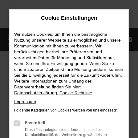
Zum
Hauptinhalt
Cookie Einstellungen
springen
Wir nutzen Cookies, um Ihnen die bestmögliche
0
Nutzung unserer Webseite zu ermöglichen und unsere
Startseite
Fahrzeugangebote
Fahrzeugmarkt
MENÜ
Kommunikation mit Ihnen zu verbessern. Wir
berücksichtigen hierbei Ihre Präferenzen und
Fahrzeugmarkt
verarbeiten Daten für Marketing und Statistiken nur,
wenn Sie uns Ihre Einwilligung geben. Wenn Sie zu
einem späteren Zeitpunkt Ihre Meinung ändern, können
Sie die Einwilligung jederzeit für die Zukunft widerrufen.
Weitere Informationen zum Umfang der
Datenverarbeitung finden Sie hier:
Fehler: Network Error
Datenschutzerklärung
,
Cookie-Richtlinie
.
Impressum
Beim Laden ist ein Fehler aufgetreten.
Folgende Kategorien von Cookies werden von uns eingesetzt:
Hier sind ein paar Tipps, die dir helfen können:
Essentiell
Überprüfe deine Firewall und deine
Diese Technologien sind erforderlich, um die
Internetverbindung.
Kernfunktionalität der Webseite zu gewährleisten.