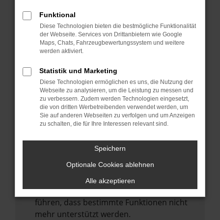
Laden andere Webseiten, zum Beispiel
deine Suchmaschine?
Funktional
Diese Technologien bieten die bestmögliche Funktionalität
Prüfe deine Browsererweiterungen.
der Webseite. Services von Drittanbietern wie Google
Manche Erweiterungen, wie Werbeblocker,
Maps, Chats, Fahrzeugbewertungssystem und weitere
können das Laden bestimmter Seiten
werden aktiviert.
verhindern. Funktioniert die Seite in einem
Statistik und Marketing
anderen Browser oder in einem privaten
Diese Technologien ermöglichen es uns, die Nutzung der
Fenster?
Webseite zu analysieren, um die Leistung zu messen und
zu verbessern. Zudem werden Technologien eingesetzt,
Starte dein Gerät neu.
die von dritten Werbetreibenden verwendet werden, um
Das kann manchmal helfen,
Sie auf anderen Webseiten zu verfolgen und um Anzeigen
zu schalten, die für Ihre Interessen relevant sind.
vorübergehende Probleme zu beheben.
Stelle sicher, dass dein Browser und dein
Speichern
Betriebssystem auf dem neuesten Stand
Optionale Cookies ablehnen
sind.
Veraltete Software birgt nicht nur ein
Alle akzeptieren
Sicherheitsrisiko, sondern kann auch dazu
führen, dass bestimmte Funktionen nicht
mehr unterstützt werden.