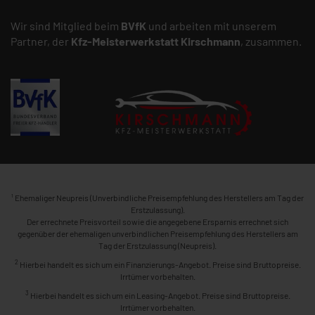
Wir sind Mitglied beim
BVfK
und arbeiten mit unserem
Partner, der
Kfz-Meisterwerkstatt
Kirschmann
, zusammen.
1
Ehemaliger Neupreis (Unverbindliche Preisempfehlung des Herstellers am Tag der
Erstzulassung).
Der errechnete Preisvorteil sowie die angegebene Ersparnis errechnet sich
gegenüber der ehemaligen unverbindlichen Preisempfehlung des Herstellers am
Tag der Erstzulassung (Neupreis).
2
Hierbei handelt es sich um ein Finanzierungs-Angebot. Preise sind Bruttopreise.
Irrtümer vorbehalten.
3
Hierbei handelt es sich um ein Leasing-Angebot. Preise sind Bruttopreise.
Irrtümer vorbehalten.