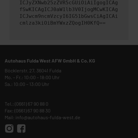
ICJyZXNwb25zZVR5cGUiOiAiIgogICAg
fSwKICAgICJ0aW1lb3V0IjogMCwKICAg
ICJwcm9ncmVzcyI6IG51bGwsCiAgICAi
cmlza3kiOiBmYWxzZQogIH0KfQ==
Autohaus Fulda West AFW GmbH & Co. KG
Böcklerstr. 27, 36041 Fulda
Mo. – Fr.: 10:00 – 18:00 Uhr
Sa.: 10:00 – 13:00 Uhr
Tel.:
(0661) 67 90 88 0
Fax: (0661) 67 90 88 30
Mail:
info@autohaus-fulda-west.de