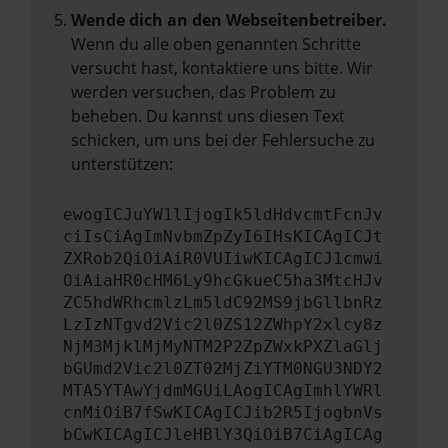
Wende dich an den Webseitenbetreiber.
Wenn du alle oben genannten Schritte
versucht hast, kontaktiere uns bitte. Wir
werden versuchen, das Problem zu
beheben. Du kannst uns diesen Text
schicken, um uns bei der Fehlersuche zu
unterstützen:
ewogICJuYW1lIjogIk5ldHdvcmtFcnJv
ciIsCiAgImNvbmZpZyI6IHsKICAgICJt
ZXRob2QiOiAiR0VUIiwKICAgICJ1cmwi
OiAiaHR0cHM6Ly9hcGkueC5ha3MtcHJv
ZC5hdWRhcmlzLm5ldC92MS9jbGllbnRz
LzIzNTgvd2Vic2l0ZS12ZWhpY2xlcy8z
NjM3MjklMjMyNTM2P2ZpZWxkPXZlaGlj
bGUmd2Vic2l0ZT02MjZiYTM0NGU3NDY2
MTA5YTAwYjdmMGUiLAogICAgImhlYWRl
cnMiOiB7fSwKICAgICJib2R5IjogbnVs
bCwKICAgICJleHBlY3QiOiB7CiAgICAg