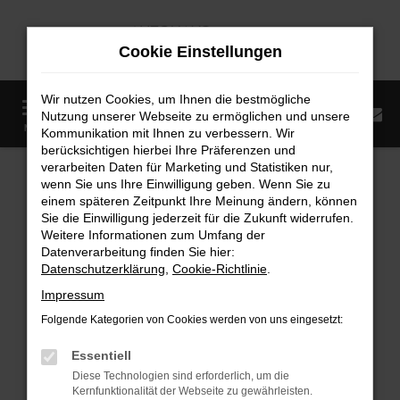
Zum
Hauptinhalt
Cookie Einstellungen
springen
Wir nutzen Cookies, um Ihnen die bestmögliche
0
Nutzung unserer Webseite zu ermöglichen und unsere
Startseite
Fahrzeugangebote
Fahrzeugmarkt
MENÜ
Kommunikation mit Ihnen zu verbessern. Wir
berücksichtigen hierbei Ihre Präferenzen und
Fahrzeugmarkt
verarbeiten Daten für Marketing und Statistiken nur,
wenn Sie uns Ihre Einwilligung geben. Wenn Sie zu
einem späteren Zeitpunkt Ihre Meinung ändern, können
Sie die Einwilligung jederzeit für die Zukunft widerrufen.
Weitere Informationen zum Umfang der
Datenverarbeitung finden Sie hier:
Fehler: Network Error
Datenschutzerklärung
,
Cookie-Richtlinie
.
Impressum
Beim Laden ist ein Fehler aufgetreten.
Folgende Kategorien von Cookies werden von uns eingesetzt:
Hier sind ein paar Tipps, die dir helfen können:
Essentiell
Überprüfe deine Firewall und deine
Diese Technologien sind erforderlich, um die
Internetverbindung.
Kernfunktionalität der Webseite zu gewährleisten.