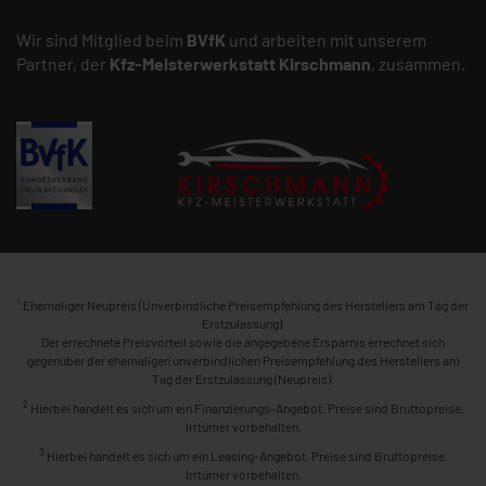
Wir sind Mitglied beim
BVfK
und arbeiten mit unserem
Partner, der
Kfz-Meisterwerkstatt
Kirschmann
, zusammen.
1
Ehemaliger Neupreis (Unverbindliche Preisempfehlung des Herstellers am Tag der
Erstzulassung).
Der errechnete Preisvorteil sowie die angegebene Ersparnis errechnet sich
gegenüber der ehemaligen unverbindlichen Preisempfehlung des Herstellers am
Tag der Erstzulassung (Neupreis).
2
Hierbei handelt es sich um ein Finanzierungs-Angebot. Preise sind Bruttopreise.
Irrtümer vorbehalten.
3
Hierbei handelt es sich um ein Leasing-Angebot. Preise sind Bruttopreise.
Irrtümer vorbehalten.