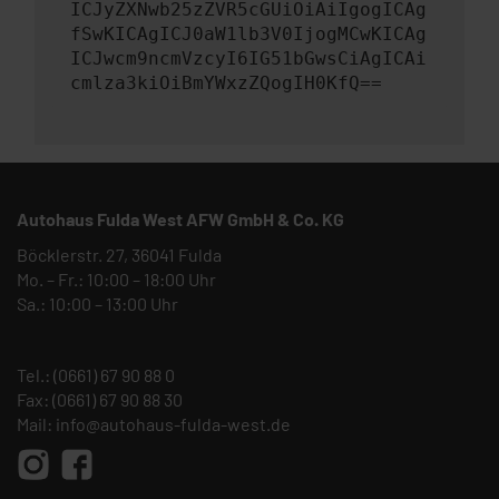
ICJyZXNwb25zZVR5cGUiOiAiIgogICAg
fSwKICAgICJ0aW1lb3V0IjogMCwKICAg
ICJwcm9ncmVzcyI6IG51bGwsCiAgICAi
cmlza3kiOiBmYWxzZQogIH0KfQ==
Autohaus Fulda West AFW GmbH & Co. KG
Böcklerstr. 27, 36041 Fulda
Mo. – Fr.: 10:00 – 18:00 Uhr
Sa.: 10:00 – 13:00 Uhr
Tel.:
(0661) 67 90 88 0
Fax: (0661) 67 90 88 30
Mail:
info@autohaus-fulda-west.de