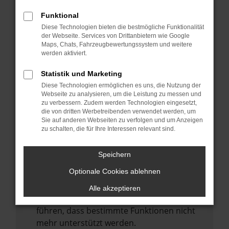
Laden andere Webseiten, zum Beispiel
deine Suchmaschine?
Funktional
Diese Technologien bieten die bestmögliche Funktionalität
Prüfe deine Browsererweiterungen.
der Webseite. Services von Drittanbietern wie Google
Manche Erweiterungen, wie Werbeblocker,
Maps, Chats, Fahrzeugbewertungssystem und weitere
können das Laden bestimmter Seiten
werden aktiviert.
verhindern. Funktioniert die Seite in einem
Statistik und Marketing
anderen Browser oder in einem privaten
Diese Technologien ermöglichen es uns, die Nutzung der
Fenster?
Webseite zu analysieren, um die Leistung zu messen und
zu verbessern. Zudem werden Technologien eingesetzt,
Starte dein Gerät neu.
die von dritten Werbetreibenden verwendet werden, um
Das kann manchmal helfen,
Sie auf anderen Webseiten zu verfolgen und um Anzeigen
zu schalten, die für Ihre Interessen relevant sind.
vorübergehende Probleme zu beheben.
Stelle sicher, dass dein Browser und dein
Speichern
Betriebssystem auf dem neuesten Stand
Optionale Cookies ablehnen
sind.
Veraltete Software birgt nicht nur ein
Alle akzeptieren
Sicherheitsrisiko, sondern kann auch dazu
führen, dass bestimmte Funktionen nicht
mehr unterstützt werden.