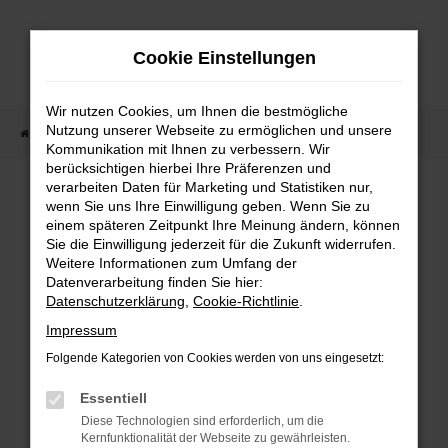
Zum
Hauptinhalt
Cookie Einstellungen
springen
Wir nutzen Cookies, um Ihnen die bestmögliche
Nutzung unserer Webseite zu ermöglichen und unsere
Startseite
Fahrzeugangebote
Fahrzeugmarkt
Kommunikation mit Ihnen zu verbessern. Wir
berücksichtigen hierbei Ihre Präferenzen und
Fahrzeugmarkt
verarbeiten Daten für Marketing und Statistiken nur,
wenn Sie uns Ihre Einwilligung geben. Wenn Sie zu
einem späteren Zeitpunkt Ihre Meinung ändern, können
Sie die Einwilligung jederzeit für die Zukunft widerrufen.
Weitere Informationen zum Umfang der
Datenverarbeitung finden Sie hier:
Fehler: Network Error
Datenschutzerklärung
,
Cookie-Richtlinie
.
Impressum
Beim Laden ist ein Fehler aufgetreten.
Folgende Kategorien von Cookies werden von uns eingesetzt:
Hier sind ein paar Tipps, die dir helfen können:
Essentiell
Überprüfe deine Firewall und deine
Diese Technologien sind erforderlich, um die
Internetverbindung.
Kernfunktionalität der Webseite zu gewährleisten.