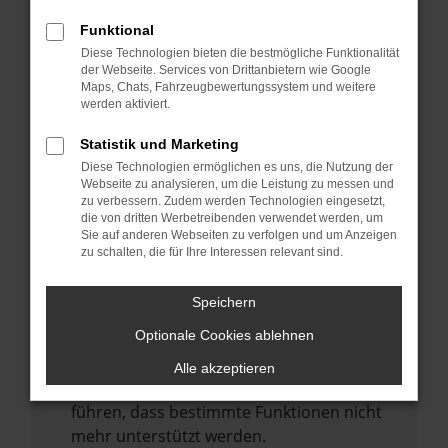
Laden andere Webseiten, zum Beispiel
deine Suchmaschine?
Funktional
Diese Technologien bieten die bestmögliche Funktionalität
Prüfe deine Browsererweiterungen.
der Webseite. Services von Drittanbietern wie Google
Manche Erweiterungen, wie Werbeblocker,
Maps, Chats, Fahrzeugbewertungssystem und weitere
können das Laden bestimmter Seiten
werden aktiviert.
verhindern. Funktioniert die Seite in einem
Statistik und Marketing
anderen Browser oder in einem privaten
Diese Technologien ermöglichen es uns, die Nutzung der
Fenster?
Webseite zu analysieren, um die Leistung zu messen und
zu verbessern. Zudem werden Technologien eingesetzt,
Starte dein Gerät neu.
die von dritten Werbetreibenden verwendet werden, um
Das kann manchmal helfen,
Sie auf anderen Webseiten zu verfolgen und um Anzeigen
zu schalten, die für Ihre Interessen relevant sind.
vorübergehende Probleme zu beheben.
Stelle sicher, dass dein Browser und dein
Speichern
Betriebssystem auf dem neuesten Stand
Optionale Cookies ablehnen
sind.
Veraltete Software birgt nicht nur ein
Alle akzeptieren
Sicherheitsrisiko, sondern kann auch dazu
führen, dass bestimmte Funktionen nicht
mehr unterstützt werden.