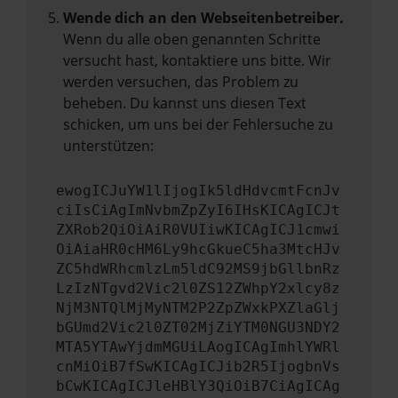
Wende dich an den Webseitenbetreiber.
Wenn du alle oben genannten Schritte
versucht hast, kontaktiere uns bitte. Wir
werden versuchen, das Problem zu
beheben. Du kannst uns diesen Text
schicken, um uns bei der Fehlersuche zu
unterstützen:
ewogICJuYW1lIjogIk5ldHdvcmtFcnJv
ciIsCiAgImNvbmZpZyI6IHsKICAgICJt
ZXRob2QiOiAiR0VUIiwKICAgICJ1cmwi
OiAiaHR0cHM6Ly9hcGkueC5ha3MtcHJv
ZC5hdWRhcmlzLm5ldC92MS9jbGllbnRz
LzIzNTgvd2Vic2l0ZS12ZWhpY2xlcy8z
NjM3NTQlMjMyNTM2P2ZpZWxkPXZlaGlj
bGUmd2Vic2l0ZT02MjZiYTM0NGU3NDY2
MTA5YTAwYjdmMGUiLAogICAgImhlYWRl
cnMiOiB7fSwKICAgICJib2R5IjogbnVs
bCwKICAgICJleHBlY3QiOiB7CiAgICAg