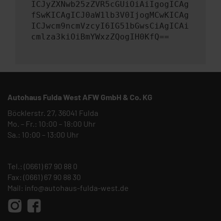
ICJyZXNwb25zZVR5cGUiOiAiIgogICAg
fSwKICAgICJ0aW1lb3V0IjogMCwKICAg
ICJwcm9ncmVzcyI6IG51bGwsCiAgICAi
cmlza3kiOiBmYWxzZQogIH0KfQ==
Autohaus Fulda West AFW GmbH & Co. KG
Böcklerstr. 27, 36041 Fulda
Mo. – Fr.: 10:00 – 18:00 Uhr
Sa.: 10:00 – 13:00 Uhr
Tel.:
(0661) 67 90 88 0
Fax: (0661) 67 90 88 30
Mail:
info@autohaus-fulda-west.de