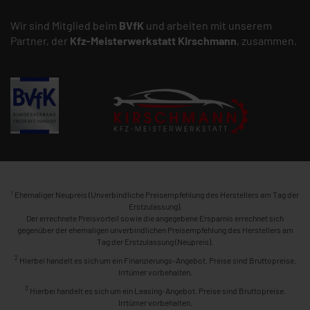
Wir sind Mitglied beim
BVfK
und arbeiten mit unserem
Partner, der
Kfz-Meisterwerkstatt
Kirschmann
, zusammen.
1
Ehemaliger Neupreis (Unverbindliche Preisempfehlung des Herstellers am Tag der
Erstzulassung).
Der errechnete Preisvorteil sowie die angegebene Ersparnis errechnet sich
gegenüber der ehemaligen unverbindlichen Preisempfehlung des Herstellers am
Tag der Erstzulassung (Neupreis).
2
Hierbei handelt es sich um ein Finanzierungs-Angebot. Preise sind Bruttopreise.
Irrtümer vorbehalten.
3
Hierbei handelt es sich um ein Leasing-Angebot. Preise sind Bruttopreise.
Irrtümer vorbehalten.