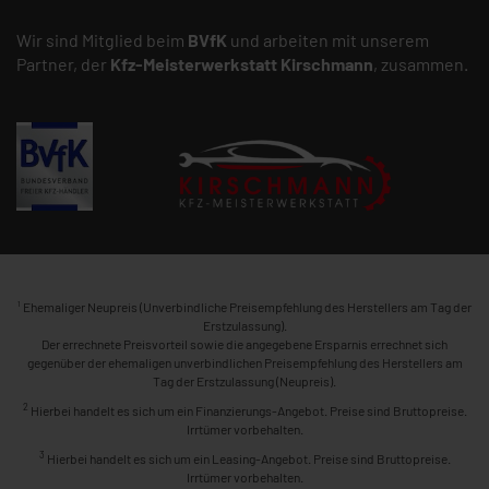
Wir sind Mitglied beim
BVfK
und arbeiten mit unserem
Partner, der
Kfz-Meisterwerkstatt
Kirschmann
, zusammen.
1
Ehemaliger Neupreis (Unverbindliche Preisempfehlung des Herstellers am Tag der
Erstzulassung).
Der errechnete Preisvorteil sowie die angegebene Ersparnis errechnet sich
gegenüber der ehemaligen unverbindlichen Preisempfehlung des Herstellers am
Tag der Erstzulassung (Neupreis).
2
Hierbei handelt es sich um ein Finanzierungs-Angebot. Preise sind Bruttopreise.
Irrtümer vorbehalten.
3
Hierbei handelt es sich um ein Leasing-Angebot. Preise sind Bruttopreise.
Irrtümer vorbehalten.