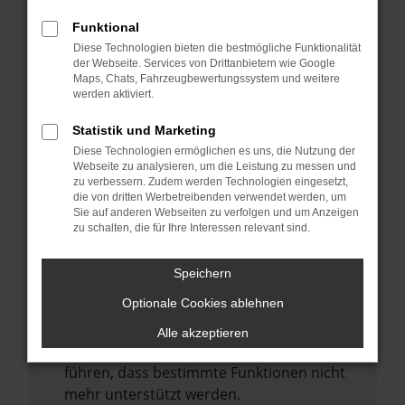
Laden andere Webseiten, zum Beispiel
deine Suchmaschine?
Funktional
Diese Technologien bieten die bestmögliche Funktionalität
Prüfe deine Browsererweiterungen.
der Webseite. Services von Drittanbietern wie Google
Manche Erweiterungen, wie Werbeblocker,
Maps, Chats, Fahrzeugbewertungssystem und weitere
können das Laden bestimmter Seiten
werden aktiviert.
verhindern. Funktioniert die Seite in einem
Statistik und Marketing
anderen Browser oder in einem privaten
Diese Technologien ermöglichen es uns, die Nutzung der
Fenster?
Webseite zu analysieren, um die Leistung zu messen und
zu verbessern. Zudem werden Technologien eingesetzt,
Starte dein Gerät neu.
die von dritten Werbetreibenden verwendet werden, um
Das kann manchmal helfen,
Sie auf anderen Webseiten zu verfolgen und um Anzeigen
zu schalten, die für Ihre Interessen relevant sind.
vorübergehende Probleme zu beheben.
Stelle sicher, dass dein Browser und dein
Speichern
Betriebssystem auf dem neuesten Stand
Optionale Cookies ablehnen
sind.
Veraltete Software birgt nicht nur ein
Alle akzeptieren
Sicherheitsrisiko, sondern kann auch dazu
führen, dass bestimmte Funktionen nicht
mehr unterstützt werden.