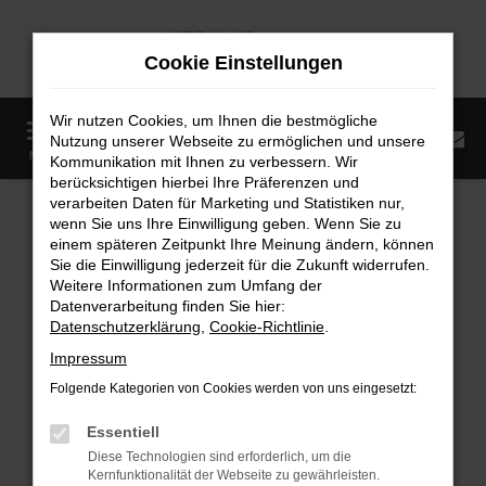
Zum
Hauptinhalt
Cookie Einstellungen
springen
Wir nutzen Cookies, um Ihnen die bestmögliche
0
Nutzung unserer Webseite zu ermöglichen und unsere
Startseite
Fahrzeugangebote
Fahrzeugmarkt
MENÜ
Kommunikation mit Ihnen zu verbessern. Wir
berücksichtigen hierbei Ihre Präferenzen und
Fahrzeugmarkt
verarbeiten Daten für Marketing und Statistiken nur,
wenn Sie uns Ihre Einwilligung geben. Wenn Sie zu
einem späteren Zeitpunkt Ihre Meinung ändern, können
Sie die Einwilligung jederzeit für die Zukunft widerrufen.
Weitere Informationen zum Umfang der
Datenverarbeitung finden Sie hier:
Fehler: Network Error
Datenschutzerklärung
,
Cookie-Richtlinie
.
Impressum
Beim Laden ist ein Fehler aufgetreten.
Folgende Kategorien von Cookies werden von uns eingesetzt:
Hier sind ein paar Tipps, die dir helfen können:
Essentiell
Überprüfe deine Firewall und deine
Diese Technologien sind erforderlich, um die
Internetverbindung.
Kernfunktionalität der Webseite zu gewährleisten.