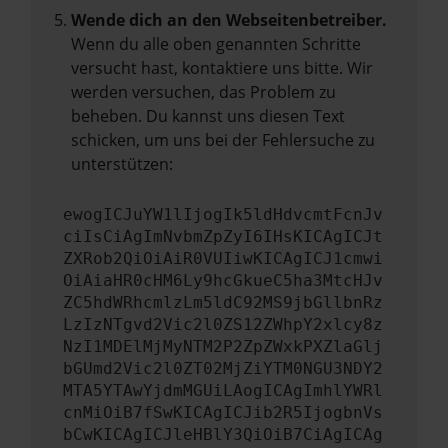
Wende dich an den Webseitenbetreiber.
Wenn du alle oben genannten Schritte
versucht hast, kontaktiere uns bitte. Wir
werden versuchen, das Problem zu
beheben. Du kannst uns diesen Text
schicken, um uns bei der Fehlersuche zu
unterstützen:
ewogICJuYW1lIjogIk5ldHdvcmtFcnJv
ciIsCiAgImNvbmZpZyI6IHsKICAgICJt
ZXRob2QiOiAiR0VUIiwKICAgICJ1cmwi
OiAiaHR0cHM6Ly9hcGkueC5ha3MtcHJv
ZC5hdWRhcmlzLm5ldC92MS9jbGllbnRz
LzIzNTgvd2Vic2l0ZS12ZWhpY2xlcy8z
NzI1MDElMjMyNTM2P2ZpZWxkPXZlaGlj
bGUmd2Vic2l0ZT02MjZiYTM0NGU3NDY2
MTA5YTAwYjdmMGUiLAogICAgImhlYWRl
cnMiOiB7fSwKICAgICJib2R5IjogbnVs
bCwKICAgICJleHBlY3QiOiB7CiAgICAg