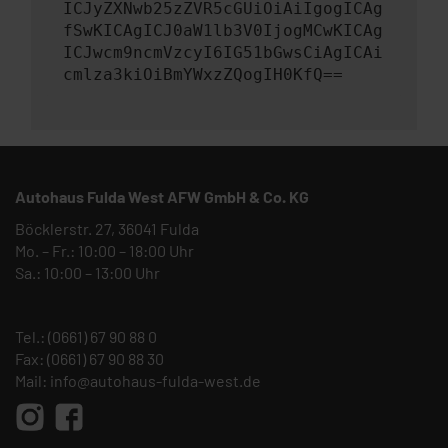
ICJyZXNwb25zZVR5cGUiOiAiIgogICAg
fSwKICAgICJ0aW1lb3V0IjogMCwKICAg
ICJwcm9ncmVzcyI6IG51bGwsCiAgICAi
cmlza3kiOiBmYWxzZQogIH0KfQ==
Autohaus Fulda West AFW GmbH & Co. KG
Böcklerstr. 27, 36041 Fulda
Mo. – Fr.: 10:00 – 18:00 Uhr
Sa.: 10:00 – 13:00 Uhr
Tel.:
(0661) 67 90 88 0
Fax: (0661) 67 90 88 30
Mail:
info@autohaus-fulda-west.de