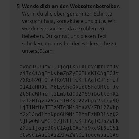
Wende dich an den Webseitenbetreiber.
Wenn du alle oben genannten Schritte
versucht hast, kontaktiere uns bitte. Wir
werden versuchen, das Problem zu
beheben. Du kannst uns diesen Text
schicken, um uns bei der Fehlersuche zu
unterstützen:
ewogICJuYW1lIjogIk5ldHdvcmtFcnJv
ciIsCiAgImNvbmZpZyI6IHsKICAgICJt
ZXRob2QiOiAiR0VUIiwKICAgICJ1cmwi
OiAiaHR0cHM6Ly9hcGkueC5ha3MtcHJv
ZC5hdWRhcmlzLm5ldC92MS9jbGllbnRz
LzIzNTgvd2Vic2l0ZS12ZWhpY2xlcy9Q
LjI1MzUyJTIzMTg3Mj9maWVsZD12ZWhp
Y2xlJndlYnNpdGU9NjI2YmEzNDRlNzQ2
NjEwOWEwMGI3ZjBlIiwKICAgICJoZWFk
ZXJzIjoge30sCiAgICAiYm9keSI6IG51
bGwsCiAgICAiZXhwZWN0IjogewogICAg