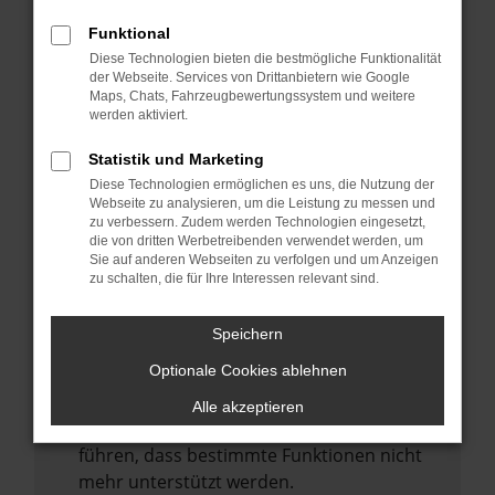
Laden andere Webseiten, zum Beispiel
deine Suchmaschine?
Funktional
Diese Technologien bieten die bestmögliche Funktionalität
Prüfe deine Browsererweiterungen.
der Webseite. Services von Drittanbietern wie Google
Manche Erweiterungen, wie Werbeblocker,
Maps, Chats, Fahrzeugbewertungssystem und weitere
können das Laden bestimmter Seiten
werden aktiviert.
verhindern. Funktioniert die Seite in einem
Statistik und Marketing
anderen Browser oder in einem privaten
Diese Technologien ermöglichen es uns, die Nutzung der
Fenster?
Webseite zu analysieren, um die Leistung zu messen und
zu verbessern. Zudem werden Technologien eingesetzt,
Starte dein Gerät neu.
die von dritten Werbetreibenden verwendet werden, um
Das kann manchmal helfen,
Sie auf anderen Webseiten zu verfolgen und um Anzeigen
zu schalten, die für Ihre Interessen relevant sind.
vorübergehende Probleme zu beheben.
Stelle sicher, dass dein Browser und dein
Speichern
Betriebssystem auf dem neuesten Stand
Optionale Cookies ablehnen
sind.
Veraltete Software birgt nicht nur ein
Alle akzeptieren
Sicherheitsrisiko, sondern kann auch dazu
führen, dass bestimmte Funktionen nicht
mehr unterstützt werden.