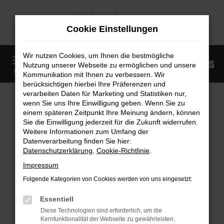
Zum
Hauptinhalt
Cookie Einstellungen
springen
Wir nutzen Cookies, um Ihnen die bestmögliche
0
Nutzung unserer Webseite zu ermöglichen und unsere
Startseite
Fahrzeugangebote
Fahrzeugmarkt
MENÜ
Kommunikation mit Ihnen zu verbessern. Wir
berücksichtigen hierbei Ihre Präferenzen und
Fahrzeugmarkt
verarbeiten Daten für Marketing und Statistiken nur,
wenn Sie uns Ihre Einwilligung geben. Wenn Sie zu
einem späteren Zeitpunkt Ihre Meinung ändern, können
Sie die Einwilligung jederzeit für die Zukunft widerrufen.
Weitere Informationen zum Umfang der
Datenverarbeitung finden Sie hier:
Fehler: Network Error
Datenschutzerklärung
,
Cookie-Richtlinie
.
Impressum
Beim Laden ist ein Fehler aufgetreten.
Folgende Kategorien von Cookies werden von uns eingesetzt:
Hier sind ein paar Tipps, die dir helfen können:
Essentiell
Überprüfe deine Firewall und deine
Diese Technologien sind erforderlich, um die
Internetverbindung.
Kernfunktionalität der Webseite zu gewährleisten.