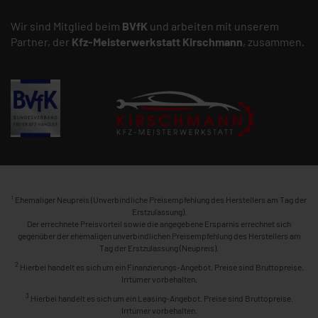
Wir sind Mitglied beim
BVfK
und arbeiten mit unserem
Partner, der
Kfz-Meisterwerkstatt
Kirschmann
, zusammen.
1
Ehemaliger Neupreis (Unverbindliche Preisempfehlung des Herstellers am Tag der
Erstzulassung).
Der errechnete Preisvorteil sowie die angegebene Ersparnis errechnet sich
gegenüber der ehemaligen unverbindlichen Preisempfehlung des Herstellers am
Tag der Erstzulassung (Neupreis).
2
Hierbei handelt es sich um ein Finanzierungs-Angebot. Preise sind Bruttopreise.
Irrtümer vorbehalten.
3
Hierbei handelt es sich um ein Leasing-Angebot. Preise sind Bruttopreise.
Irrtümer vorbehalten.