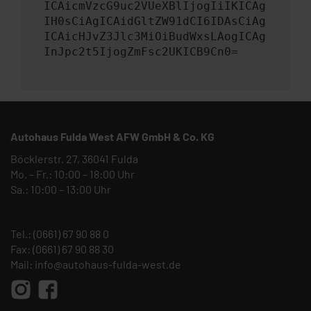
ICAicmVzcG9uc2VUeXBlIjogIiIKICAg
IH0sCiAgICAidGltZW91dCI6IDAsCiAg
ICAicHJvZ3Jlc3MiOiBudWxsLAogICAg
InJpc2t5IjogZmFsc2UKICB9Cn0=
Autohaus Fulda West AFW GmbH & Co. KG
Böcklerstr. 27, 36041 Fulda
Mo. – Fr.: 10:00 – 18:00 Uhr
Sa.: 10:00 – 13:00 Uhr
Tel.:
(0661) 67 90 88 0
Fax: (0661) 67 90 88 30
Mail:
info@autohaus-fulda-west.de