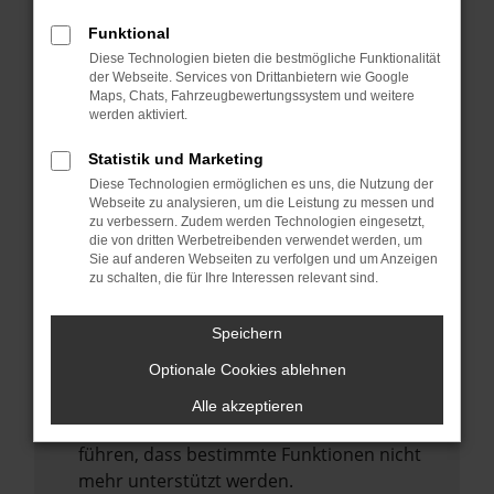
Laden andere Webseiten, zum Beispiel
deine Suchmaschine?
Funktional
Diese Technologien bieten die bestmögliche Funktionalität
Prüfe deine Browsererweiterungen.
der Webseite. Services von Drittanbietern wie Google
Manche Erweiterungen, wie Werbeblocker,
Maps, Chats, Fahrzeugbewertungssystem und weitere
können das Laden bestimmter Seiten
werden aktiviert.
verhindern. Funktioniert die Seite in einem
Statistik und Marketing
anderen Browser oder in einem privaten
Diese Technologien ermöglichen es uns, die Nutzung der
Fenster?
Webseite zu analysieren, um die Leistung zu messen und
zu verbessern. Zudem werden Technologien eingesetzt,
Starte dein Gerät neu.
die von dritten Werbetreibenden verwendet werden, um
Das kann manchmal helfen,
Sie auf anderen Webseiten zu verfolgen und um Anzeigen
zu schalten, die für Ihre Interessen relevant sind.
vorübergehende Probleme zu beheben.
Stelle sicher, dass dein Browser und dein
Speichern
Betriebssystem auf dem neuesten Stand
Optionale Cookies ablehnen
sind.
Veraltete Software birgt nicht nur ein
Alle akzeptieren
Sicherheitsrisiko, sondern kann auch dazu
führen, dass bestimmte Funktionen nicht
mehr unterstützt werden.