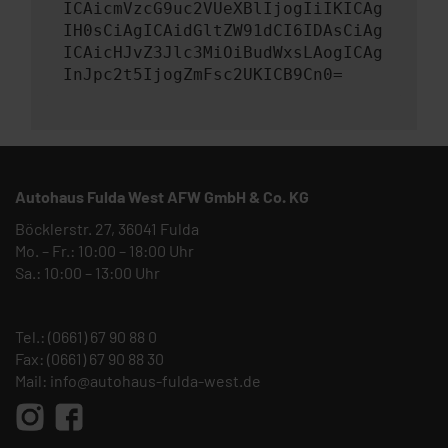
ICAicmVzcG9uc2VUeXBlIjogIiIKICAg
IH0sCiAgICAidGltZW91dCI6IDAsCiAg
ICAicHJvZ3Jlc3MiOiBudWxsLAogICAg
InJpc2t5IjogZmFsc2UKICB9Cn0=
Autohaus Fulda West AFW GmbH & Co. KG
Böcklerstr. 27, 36041 Fulda
Mo. – Fr.: 10:00 – 18:00 Uhr
Sa.: 10:00 – 13:00 Uhr
Tel.:
(0661) 67 90 88 0
Fax: (0661) 67 90 88 30
Mail:
info@autohaus-fulda-west.de