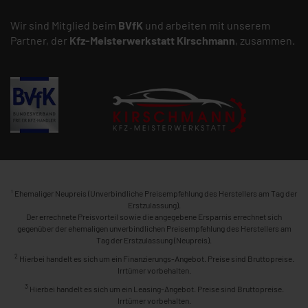
Wir sind Mitglied beim
BVfK
und arbeiten mit unserem
Partner, der
Kfz-Meisterwerkstatt
Kirschmann
, zusammen.
1
Ehemaliger Neupreis (Unverbindliche Preisempfehlung des Herstellers am Tag der
Erstzulassung).
Der errechnete Preisvorteil sowie die angegebene Ersparnis errechnet sich
gegenüber der ehemaligen unverbindlichen Preisempfehlung des Herstellers am
Tag der Erstzulassung (Neupreis).
2
Hierbei handelt es sich um ein Finanzierungs-Angebot. Preise sind Bruttopreise.
Irrtümer vorbehalten.
3
Hierbei handelt es sich um ein Leasing-Angebot. Preise sind Bruttopreise.
Irrtümer vorbehalten.