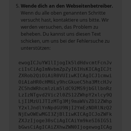
Wende dich an den Webseitenbetreiber.
Wenn du alle oben genannten Schritte
versucht hast, kontaktiere uns bitte. Wir
werden versuchen, das Problem zu
beheben. Du kannst uns diesen Text
schicken, um uns bei der Fehlersuche zu
unterstützen:
ewogICJuYW1lIjogIk5ldHdvcmtFcnJv
ciIsCiAgImNvbmZpZyI6IHsKICAgICJt
ZXRob2QiOiAiR0VUIiwKICAgICJ1cmwi
OiAiaHR0cHM6Ly9hcGkueC5ha3MtcHJv
ZC5hdWRhcmlzLm5ldC92MS9jbGllbnRz
LzIzNTgvd2Vic2l0ZS12ZWhpY2xlcy9Q
LjI1MzU1JTIzMTg3Mj9maWVsZD12ZWhp
Y2xlJndlYnNpdGU9NjI2YmEzNDRlNzQ2
NjEwOWEwMGI3ZjBlIiwKICAgICJoZWFk
ZXJzIjoge30sCiAgICAiYm9keSI6IG51
bGwsCiAgICAiZXhwZWN0IjogewogICAg