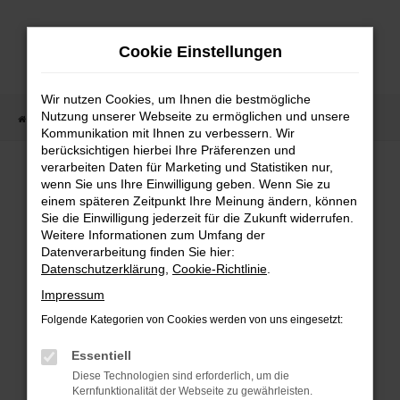
Zum
Hauptinhalt
Cookie Einstellungen
springen
Wir nutzen Cookies, um Ihnen die bestmögliche
Nutzung unserer Webseite zu ermöglichen und unsere
Startseite
Fahrzeugangebote
Fahrzeugmarkt
Kommunikation mit Ihnen zu verbessern. Wir
berücksichtigen hierbei Ihre Präferenzen und
Fahrzeugmarkt
verarbeiten Daten für Marketing und Statistiken nur,
wenn Sie uns Ihre Einwilligung geben. Wenn Sie zu
einem späteren Zeitpunkt Ihre Meinung ändern, können
Sie die Einwilligung jederzeit für die Zukunft widerrufen.
Weitere Informationen zum Umfang der
Datenverarbeitung finden Sie hier:
Fehler: Network Error
Datenschutzerklärung
,
Cookie-Richtlinie
.
Impressum
Beim Laden ist ein Fehler aufgetreten.
Folgende Kategorien von Cookies werden von uns eingesetzt:
Hier sind ein paar Tipps, die dir helfen können:
Essentiell
Überprüfe deine Firewall und deine
Diese Technologien sind erforderlich, um die
Internetverbindung.
Kernfunktionalität der Webseite zu gewährleisten.