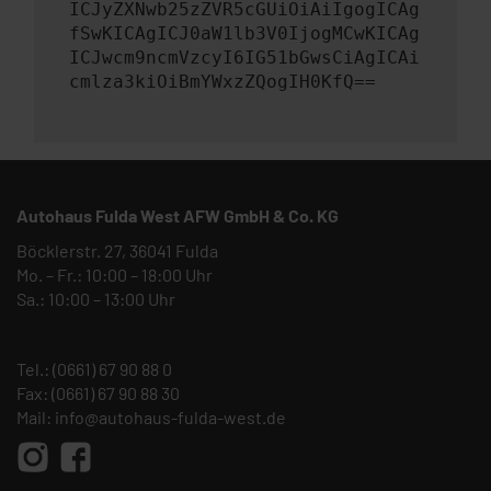
ICJyZXNwb25zZVR5cGUiOiAiIgogICAg
fSwKICAgICJ0aW1lb3V0IjogMCwKICAg
ICJwcm9ncmVzcyI6IG51bGwsCiAgICAi
cmlza3kiOiBmYWxzZQogIH0KfQ==
Autohaus Fulda West AFW GmbH & Co. KG
Böcklerstr. 27, 36041 Fulda
Mo. – Fr.: 10:00 – 18:00 Uhr
Sa.: 10:00 – 13:00 Uhr
Tel.:
(0661) 67 90 88 0
Fax: (0661) 67 90 88 30
Mail:
info@autohaus-fulda-west.de