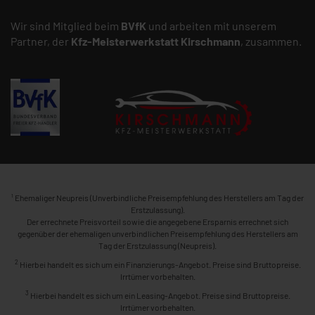
Wir sind Mitglied beim
BVfK
und arbeiten mit unserem
Partner, der
Kfz-Meisterwerkstatt
Kirschmann
, zusammen.
1
Ehemaliger Neupreis (Unverbindliche Preisempfehlung des Herstellers am Tag der
Erstzulassung).
Der errechnete Preisvorteil sowie die angegebene Ersparnis errechnet sich
gegenüber der ehemaligen unverbindlichen Preisempfehlung des Herstellers am
Tag der Erstzulassung (Neupreis).
2
Hierbei handelt es sich um ein Finanzierungs-Angebot. Preise sind Bruttopreise.
Irrtümer vorbehalten.
3
Hierbei handelt es sich um ein Leasing-Angebot. Preise sind Bruttopreise.
Irrtümer vorbehalten.