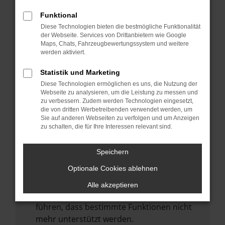
Laden andere Webseiten, zum Beispiel
deine Suchmaschine?
Funktional
Diese Technologien bieten die bestmögliche Funktionalität
Prüfe deine Browsererweiterungen.
der Webseite. Services von Drittanbietern wie Google
Manche Erweiterungen, wie Werbeblocker,
Maps, Chats, Fahrzeugbewertungssystem und weitere
können das Laden bestimmter Seiten
werden aktiviert.
verhindern. Funktioniert die Seite in einem
Statistik und Marketing
anderen Browser oder in einem privaten
Diese Technologien ermöglichen es uns, die Nutzung der
Fenster?
Webseite zu analysieren, um die Leistung zu messen und
zu verbessern. Zudem werden Technologien eingesetzt,
Starte dein Gerät neu.
die von dritten Werbetreibenden verwendet werden, um
Das kann manchmal helfen,
Sie auf anderen Webseiten zu verfolgen und um Anzeigen
zu schalten, die für Ihre Interessen relevant sind.
vorübergehende Probleme zu beheben.
Stelle sicher, dass dein Browser und dein
Speichern
Betriebssystem auf dem neuesten Stand
Optionale Cookies ablehnen
sind.
Veraltete Software birgt nicht nur ein
Alle akzeptieren
Sicherheitsrisiko, sondern kann auch dazu
führen, dass bestimmte Funktionen nicht
mehr unterstützt werden.