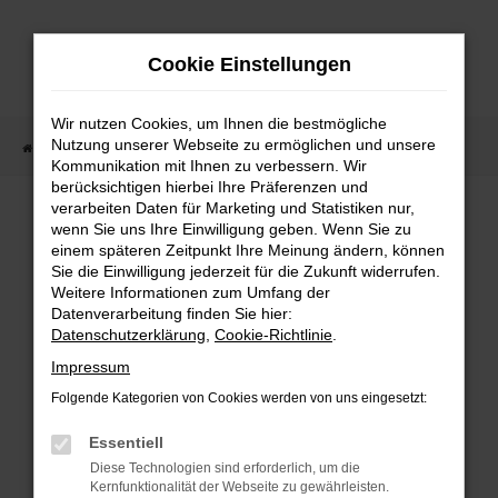
Zum
Hauptinhalt
Cookie Einstellungen
springen
Wir nutzen Cookies, um Ihnen die bestmögliche
Nutzung unserer Webseite zu ermöglichen und unsere
Startseite
Fahrzeugangebote
Fahrzeugmarkt
Kommunikation mit Ihnen zu verbessern. Wir
berücksichtigen hierbei Ihre Präferenzen und
Fahrzeugmarkt
verarbeiten Daten für Marketing und Statistiken nur,
wenn Sie uns Ihre Einwilligung geben. Wenn Sie zu
einem späteren Zeitpunkt Ihre Meinung ändern, können
Sie die Einwilligung jederzeit für die Zukunft widerrufen.
Weitere Informationen zum Umfang der
Datenverarbeitung finden Sie hier:
Fehler: Network Error
Datenschutzerklärung
,
Cookie-Richtlinie
.
Impressum
Beim Laden ist ein Fehler aufgetreten.
Folgende Kategorien von Cookies werden von uns eingesetzt:
Hier sind ein paar Tipps, die dir helfen können:
Essentiell
Überprüfe deine Firewall und deine
Diese Technologien sind erforderlich, um die
Internetverbindung.
Kernfunktionalität der Webseite zu gewährleisten.