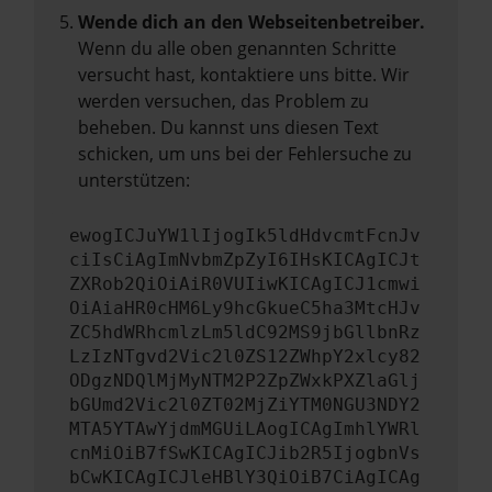
Wende dich an den Webseitenbetreiber.
Wenn du alle oben genannten Schritte
versucht hast, kontaktiere uns bitte. Wir
werden versuchen, das Problem zu
beheben. Du kannst uns diesen Text
schicken, um uns bei der Fehlersuche zu
unterstützen:
ewogICJuYW1lIjogIk5ldHdvcmtFcnJv
ciIsCiAgImNvbmZpZyI6IHsKICAgICJt
ZXRob2QiOiAiR0VUIiwKICAgICJ1cmwi
OiAiaHR0cHM6Ly9hcGkueC5ha3MtcHJv
ZC5hdWRhcmlzLm5ldC92MS9jbGllbnRz
LzIzNTgvd2Vic2l0ZS12ZWhpY2xlcy82
ODgzNDQlMjMyNTM2P2ZpZWxkPXZlaGlj
bGUmd2Vic2l0ZT02MjZiYTM0NGU3NDY2
MTA5YTAwYjdmMGUiLAogICAgImhlYWRl
cnMiOiB7fSwKICAgICJib2R5IjogbnVs
bCwKICAgICJleHBlY3QiOiB7CiAgICAg