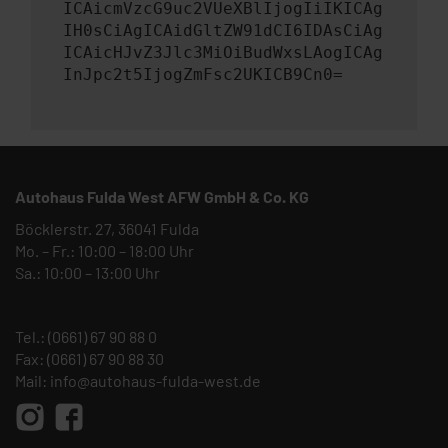
ICAicmVzcG9uc2VUeXBlIjogIiIKICAg
IH0sCiAgICAidGltZW91dCI6IDAsCiAg
ICAicHJvZ3Jlc3MiOiBudWxsLAogICAg
InJpc2t5IjogZmFsc2UKICB9Cn0=
Autohaus Fulda West AFW GmbH & Co. KG
Böcklerstr. 27, 36041 Fulda
Mo. – Fr.: 10:00 – 18:00 Uhr
Sa.: 10:00 – 13:00 Uhr
Tel.:
(0661) 67 90 88 0
Fax: (0661) 67 90 88 30
Mail:
info@autohaus-fulda-west.de