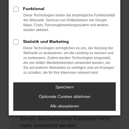
Laden andere Webseiten, zum Beispiel
deine Suchmaschine?
Funktional
Diese Technologien bieten die bestmögliche Funktionalität
Prüfe deine Browsererweiterungen.
der Webseite. Services von Drittanbietern wie Google
Manche Erweiterungen, wie Werbeblocker,
Maps, Chats, Fahrzeugbewertungssystem und weitere
können das Laden bestimmter Seiten
werden aktiviert.
verhindern. Funktioniert die Seite in einem
Statistik und Marketing
anderen Browser oder in einem privaten
Diese Technologien ermöglichen es uns, die Nutzung der
Fenster?
Webseite zu analysieren, um die Leistung zu messen und
zu verbessern. Zudem werden Technologien eingesetzt,
Starte dein Gerät neu.
die von dritten Werbetreibenden verwendet werden, um
Das kann manchmal helfen,
Sie auf anderen Webseiten zu verfolgen und um Anzeigen
zu schalten, die für Ihre Interessen relevant sind.
vorübergehende Probleme zu beheben.
Stelle sicher, dass dein Browser und dein
Speichern
Betriebssystem auf dem neuesten Stand
Optionale Cookies ablehnen
sind.
Veraltete Software birgt nicht nur ein
Alle akzeptieren
Sicherheitsrisiko, sondern kann auch dazu
führen, dass bestimmte Funktionen nicht
mehr unterstützt werden.