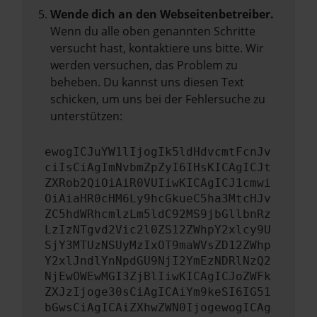
Wende dich an den Webseitenbetreiber.
Wenn du alle oben genannten Schritte
versucht hast, kontaktiere uns bitte. Wir
werden versuchen, das Problem zu
beheben. Du kannst uns diesen Text
schicken, um uns bei der Fehlersuche zu
unterstützen:
ewogICJuYW1lIjogIk5ldHdvcmtFcnJv
ciIsCiAgImNvbmZpZyI6IHsKICAgICJt
ZXRob2QiOiAiR0VUIiwKICAgICJ1cmwi
OiAiaHR0cHM6Ly9hcGkueC5ha3MtcHJv
ZC5hdWRhcmlzLm5ldC92MS9jbGllbnRz
LzIzNTgvd2Vic2l0ZS12ZWhpY2xlcy9U
SjY3MTUzNSUyMzIxOT9maWVsZD12ZWhp
Y2xlJndlYnNpdGU9NjI2YmEzNDRlNzQ2
NjEwOWEwMGI3ZjBlIiwKICAgICJoZWFk
ZXJzIjoge30sCiAgICAiYm9keSI6IG51
bGwsCiAgICAiZXhwZWN0IjogewogICAg