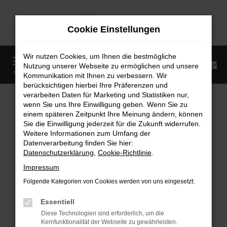
Zum
Hauptinhalt
Cookie Einstellungen
springen
Wir nutzen Cookies, um Ihnen die bestmögliche
0
Nutzung unserer Webseite zu ermöglichen und unsere
Startseite
Fahrzeugangebote
Fahrzeugmarkt
MENÜ
Kommunikation mit Ihnen zu verbessern. Wir
berücksichtigen hierbei Ihre Präferenzen und
Fahrzeugmarkt
verarbeiten Daten für Marketing und Statistiken nur,
wenn Sie uns Ihre Einwilligung geben. Wenn Sie zu
einem späteren Zeitpunkt Ihre Meinung ändern, können
Sie die Einwilligung jederzeit für die Zukunft widerrufen.
Weitere Informationen zum Umfang der
Datenverarbeitung finden Sie hier:
Fehler: Network Error
Datenschutzerklärung
,
Cookie-Richtlinie
.
Impressum
Beim Laden ist ein Fehler aufgetreten.
Folgende Kategorien von Cookies werden von uns eingesetzt:
Hier sind ein paar Tipps, die dir helfen können:
Essentiell
Überprüfe deine Firewall und deine
Diese Technologien sind erforderlich, um die
Internetverbindung.
Kernfunktionalität der Webseite zu gewährleisten.