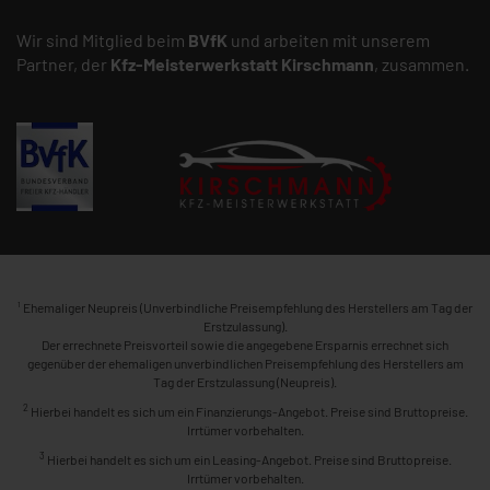
Wir sind Mitglied beim
BVfK
und arbeiten mit unserem
Partner, der
Kfz-Meisterwerkstatt
Kirschmann
, zusammen.
1
Ehemaliger Neupreis (Unverbindliche Preisempfehlung des Herstellers am Tag der
Erstzulassung).
Der errechnete Preisvorteil sowie die angegebene Ersparnis errechnet sich
gegenüber der ehemaligen unverbindlichen Preisempfehlung des Herstellers am
Tag der Erstzulassung (Neupreis).
2
Hierbei handelt es sich um ein Finanzierungs-Angebot. Preise sind Bruttopreise.
Irrtümer vorbehalten.
3
Hierbei handelt es sich um ein Leasing-Angebot. Preise sind Bruttopreise.
Irrtümer vorbehalten.