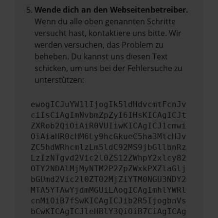
Wende dich an den Webseitenbetreiber.
Wenn du alle oben genannten Schritte
versucht hast, kontaktiere uns bitte. Wir
werden versuchen, das Problem zu
beheben. Du kannst uns diesen Text
schicken, um uns bei der Fehlersuche zu
unterstützen:
ewogICJuYW1lIjogIk5ldHdvcmtFcnJv
ciIsCiAgImNvbmZpZyI6IHsKICAgICJt
ZXRob2QiOiAiR0VUIiwKICAgICJ1cmwi
OiAiaHR0cHM6Ly9hcGkueC5ha3MtcHJv
ZC5hdWRhcmlzLm5ldC92MS9jbGllbnRz
LzIzNTgvd2Vic2l0ZS12ZWhpY2xlcy82
OTY2NDAlMjMyNTM2P2ZpZWxkPXZlaGlj
bGUmd2Vic2l0ZT02MjZiYTM0NGU3NDY2
MTA5YTAwYjdmMGUiLAogICAgImhlYWRl
cnMiOiB7fSwKICAgICJib2R5IjogbnVs
bCwKICAgICJleHBlY3QiOiB7CiAgICAg