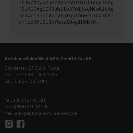
ICJyZXNwb25zZVR5cGUiOiAiIgogICAg
fSwKICAgICJ0aW1lb3V0IjogMCwKICAg
ICJwcm9ncmVzcyI6IG51bGwsCiAgICAi
cmlza3kiOiBmYWxzZQogIH0KfQ==
Autohaus Fulda West AFW GmbH & Co. KG
Böcklerstr. 27, 36041 Fulda
Mo. – Fr.: 10:00 – 18:00 Uhr
Sa.: 10:00 – 13:00 Uhr
Tel.:
(0661) 67 90 88 0
Fax: (0661) 67 90 88 30
Mail:
info@autohaus-fulda-west.de