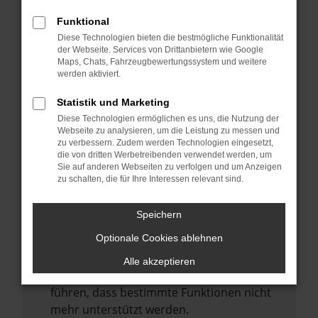
Laden andere Webseiten, zum Beispiel
deine Suchmaschine?
Funktional
Diese Technologien bieten die bestmögliche Funktionalität
Prüfe deine Browsererweiterungen.
der Webseite. Services von Drittanbietern wie Google
Manche Erweiterungen, wie Werbeblocker,
Maps, Chats, Fahrzeugbewertungssystem und weitere
können das Laden bestimmter Seiten
werden aktiviert.
verhindern. Funktioniert die Seite in einem
Statistik und Marketing
anderen Browser oder in einem privaten
Diese Technologien ermöglichen es uns, die Nutzung der
Fenster?
Webseite zu analysieren, um die Leistung zu messen und
zu verbessern. Zudem werden Technologien eingesetzt,
Starte dein Gerät neu.
die von dritten Werbetreibenden verwendet werden, um
Das kann manchmal helfen,
Sie auf anderen Webseiten zu verfolgen und um Anzeigen
zu schalten, die für Ihre Interessen relevant sind.
vorübergehende Probleme zu beheben.
Stelle sicher, dass dein Browser und dein
Speichern
Betriebssystem auf dem neuesten Stand
Optionale Cookies ablehnen
sind.
Veraltete Software birgt nicht nur ein
Alle akzeptieren
Sicherheitsrisiko, sondern kann auch dazu
führen, dass bestimmte Funktionen nicht
mehr unterstützt werden.