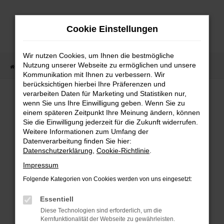
Zum
Hauptinhalt
Cookie Einstellungen
springen
Wir nutzen Cookies, um Ihnen die bestmögliche
Nutzung unserer Webseite zu ermöglichen und unsere
Startseite
Fahrzeugangebote
Fahrzeugmarkt
Kommunikation mit Ihnen zu verbessern. Wir
berücksichtigen hierbei Ihre Präferenzen und
Fahrzeugmarkt
verarbeiten Daten für Marketing und Statistiken nur,
wenn Sie uns Ihre Einwilligung geben. Wenn Sie zu
einem späteren Zeitpunkt Ihre Meinung ändern, können
Sie die Einwilligung jederzeit für die Zukunft widerrufen.
Weitere Informationen zum Umfang der
Datenverarbeitung finden Sie hier:
Fehler: Network Error
Datenschutzerklärung
,
Cookie-Richtlinie
.
Impressum
Beim Laden ist ein Fehler aufgetreten.
Folgende Kategorien von Cookies werden von uns eingesetzt:
Hier sind ein paar Tipps, die dir helfen können:
Essentiell
Überprüfe deine Firewall und deine
Diese Technologien sind erforderlich, um die
Internetverbindung.
Kernfunktionalität der Webseite zu gewährleisten.