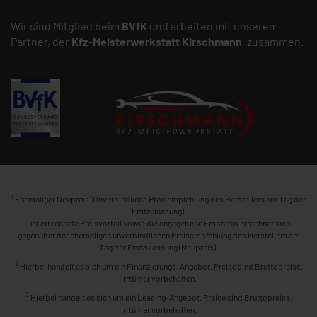
Wir sind Mitglied beim
BVfK
und arbeiten mit unserem
Partner, der
Kfz-Meisterwerkstatt
Kirschmann
, zusammen.
1
Ehemaliger Neupreis (Unverbindliche Preisempfehlung des Herstellers am Tag der
Erstzulassung).
Der errechnete Preisvorteil sowie die angegebene Ersparnis errechnet sich
gegenüber der ehemaligen unverbindlichen Preisempfehlung des Herstellers am
Tag der Erstzulassung (Neupreis).
2
Hierbei handelt es sich um ein Finanzierungs-Angebot. Preise sind Bruttopreise.
Irrtümer vorbehalten.
3
Hierbei handelt es sich um ein Leasing-Angebot. Preise sind Bruttopreise.
Irrtümer vorbehalten.