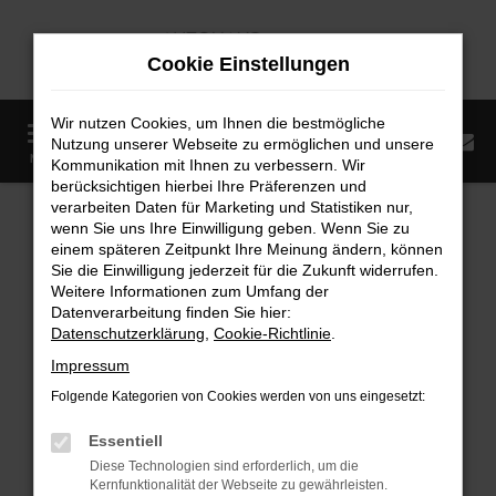
Zum
Hauptinhalt
Cookie Einstellungen
springen
Wir nutzen Cookies, um Ihnen die bestmögliche
0
Nutzung unserer Webseite zu ermöglichen und unsere
Startseite
Fahrzeugangebote
Fahrzeugmarkt
MENÜ
Kommunikation mit Ihnen zu verbessern. Wir
berücksichtigen hierbei Ihre Präferenzen und
Fahrzeugmarkt
verarbeiten Daten für Marketing und Statistiken nur,
wenn Sie uns Ihre Einwilligung geben. Wenn Sie zu
einem späteren Zeitpunkt Ihre Meinung ändern, können
Sie die Einwilligung jederzeit für die Zukunft widerrufen.
Weitere Informationen zum Umfang der
Datenverarbeitung finden Sie hier:
Fehler: Network Error
Datenschutzerklärung
,
Cookie-Richtlinie
.
Impressum
Beim Laden ist ein Fehler aufgetreten.
Folgende Kategorien von Cookies werden von uns eingesetzt:
Hier sind ein paar Tipps, die dir helfen können:
Essentiell
Überprüfe deine Firewall und deine
Diese Technologien sind erforderlich, um die
Internetverbindung.
Kernfunktionalität der Webseite zu gewährleisten.