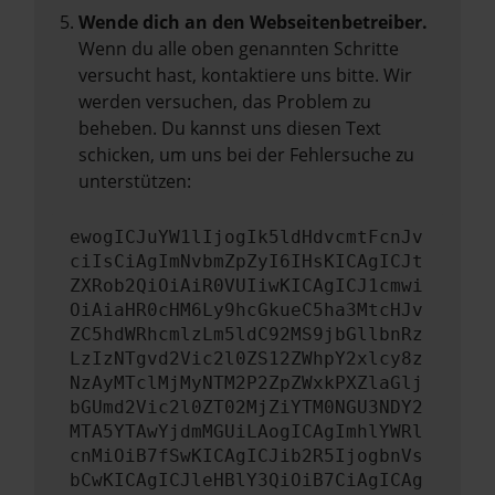
Wende dich an den Webseitenbetreiber.
Wenn du alle oben genannten Schritte
versucht hast, kontaktiere uns bitte. Wir
werden versuchen, das Problem zu
beheben. Du kannst uns diesen Text
schicken, um uns bei der Fehlersuche zu
unterstützen:
ewogICJuYW1lIjogIk5ldHdvcmtFcnJv
ciIsCiAgImNvbmZpZyI6IHsKICAgICJt
ZXRob2QiOiAiR0VUIiwKICAgICJ1cmwi
OiAiaHR0cHM6Ly9hcGkueC5ha3MtcHJv
ZC5hdWRhcmlzLm5ldC92MS9jbGllbnRz
LzIzNTgvd2Vic2l0ZS12ZWhpY2xlcy8z
NzAyMTclMjMyNTM2P2ZpZWxkPXZlaGlj
bGUmd2Vic2l0ZT02MjZiYTM0NGU3NDY2
MTA5YTAwYjdmMGUiLAogICAgImhlYWRl
cnMiOiB7fSwKICAgICJib2R5IjogbnVs
bCwKICAgICJleHBlY3QiOiB7CiAgICAg