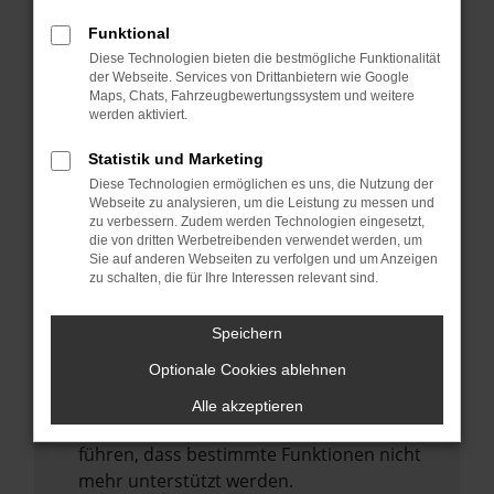
Laden andere Webseiten, zum Beispiel
deine Suchmaschine?
Funktional
Diese Technologien bieten die bestmögliche Funktionalität
Prüfe deine Browsererweiterungen.
der Webseite. Services von Drittanbietern wie Google
Manche Erweiterungen, wie Werbeblocker,
Maps, Chats, Fahrzeugbewertungssystem und weitere
können das Laden bestimmter Seiten
werden aktiviert.
verhindern. Funktioniert die Seite in einem
Statistik und Marketing
anderen Browser oder in einem privaten
Diese Technologien ermöglichen es uns, die Nutzung der
Fenster?
Webseite zu analysieren, um die Leistung zu messen und
zu verbessern. Zudem werden Technologien eingesetzt,
Starte dein Gerät neu.
die von dritten Werbetreibenden verwendet werden, um
Das kann manchmal helfen,
Sie auf anderen Webseiten zu verfolgen und um Anzeigen
zu schalten, die für Ihre Interessen relevant sind.
vorübergehende Probleme zu beheben.
Stelle sicher, dass dein Browser und dein
Speichern
Betriebssystem auf dem neuesten Stand
Optionale Cookies ablehnen
sind.
Veraltete Software birgt nicht nur ein
Alle akzeptieren
Sicherheitsrisiko, sondern kann auch dazu
führen, dass bestimmte Funktionen nicht
mehr unterstützt werden.