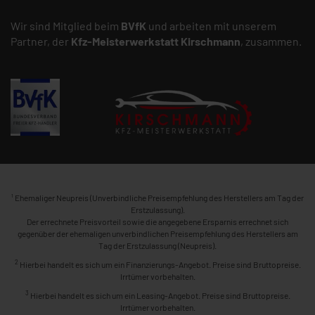
Wir sind Mitglied beim
BVfK
und arbeiten mit unserem
Partner, der
Kfz-Meisterwerkstatt
Kirschmann
, zusammen.
1
Ehemaliger Neupreis (Unverbindliche Preisempfehlung des Herstellers am Tag der
Erstzulassung).
Der errechnete Preisvorteil sowie die angegebene Ersparnis errechnet sich
gegenüber der ehemaligen unverbindlichen Preisempfehlung des Herstellers am
Tag der Erstzulassung (Neupreis).
2
Hierbei handelt es sich um ein Finanzierungs-Angebot. Preise sind Bruttopreise.
Irrtümer vorbehalten.
3
Hierbei handelt es sich um ein Leasing-Angebot. Preise sind Bruttopreise.
Irrtümer vorbehalten.