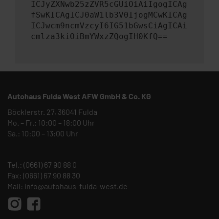
ICJyZXNwb25zZVR5cGUiOiAiIgogICAg
fSwKICAgICJ0aW1lb3V0IjogMCwKICAg
ICJwcm9ncmVzcyI6IG51bGwsCiAgICAi
cmlza3kiOiBmYWxzZQogIH0KfQ==
Autohaus Fulda West AFW GmbH & Co. KG
Böcklerstr. 27, 36041 Fulda
Mo. – Fr.: 10:00 – 18:00 Uhr
Sa.: 10:00 – 13:00 Uhr
Tel.:
(0661) 67 90 88 0
Fax: (0661) 67 90 88 30
Mail:
info@autohaus-fulda-west.de