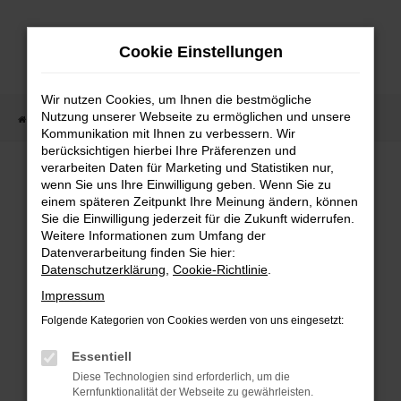
Zum
Hauptinhalt
Cookie Einstellungen
springen
Wir nutzen Cookies, um Ihnen die bestmögliche
Nutzung unserer Webseite zu ermöglichen und unsere
Startseite
Fahrzeugangebote
Fahrzeugmarkt
Kommunikation mit Ihnen zu verbessern. Wir
berücksichtigen hierbei Ihre Präferenzen und
Fahrzeugmarkt
verarbeiten Daten für Marketing und Statistiken nur,
wenn Sie uns Ihre Einwilligung geben. Wenn Sie zu
einem späteren Zeitpunkt Ihre Meinung ändern, können
Sie die Einwilligung jederzeit für die Zukunft widerrufen.
Weitere Informationen zum Umfang der
Datenverarbeitung finden Sie hier:
Fehler: Network Error
Datenschutzerklärung
,
Cookie-Richtlinie
.
Impressum
Beim Laden ist ein Fehler aufgetreten.
Folgende Kategorien von Cookies werden von uns eingesetzt:
Hier sind ein paar Tipps, die dir helfen können:
Essentiell
Überprüfe deine Firewall und deine
Diese Technologien sind erforderlich, um die
Internetverbindung.
Kernfunktionalität der Webseite zu gewährleisten.