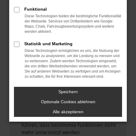
Laden andere Webseiten, zum Beispiel
deine Suchmaschine?
Funktional
Diese Technologien bieten die bestmögliche Funktionalität
Prüfe deine Browsererweiterungen.
der Webseite. Services von Drittanbietern wie Google
Manche Erweiterungen, wie Werbeblocker,
Maps, Chats, Fahrzeugbewertungssystem und weitere
können das Laden bestimmter Seiten
werden aktiviert.
verhindern. Funktioniert die Seite in einem
Statistik und Marketing
anderen Browser oder in einem privaten
Diese Technologien ermöglichen es uns, die Nutzung der
Fenster?
Webseite zu analysieren, um die Leistung zu messen und
zu verbessern. Zudem werden Technologien eingesetzt,
Starte dein Gerät neu.
die von dritten Werbetreibenden verwendet werden, um
Das kann manchmal helfen,
Sie auf anderen Webseiten zu verfolgen und um Anzeigen
zu schalten, die für Ihre Interessen relevant sind.
vorübergehende Probleme zu beheben.
Stelle sicher, dass dein Browser und dein
Speichern
Betriebssystem auf dem neuesten Stand
Optionale Cookies ablehnen
sind.
Veraltete Software birgt nicht nur ein
Alle akzeptieren
Sicherheitsrisiko, sondern kann auch dazu
führen, dass bestimmte Funktionen nicht
mehr unterstützt werden.