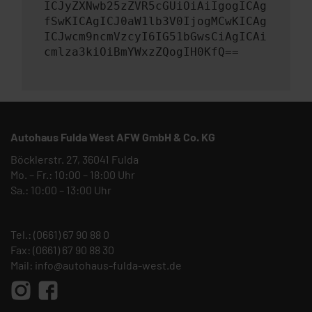
ICJyZXNwb25zZVR5cGUiOiAiIgogICAg
fSwKICAgICJ0aW1lb3V0IjogMCwKICAg
ICJwcm9ncmVzcyI6IG51bGwsCiAgICAi
cmlza3kiOiBmYWxzZQogIH0KfQ==
Autohaus Fulda West AFW GmbH & Co. KG
Böcklerstr. 27, 36041 Fulda
Mo. – Fr.: 10:00 – 18:00 Uhr
Sa.: 10:00 – 13:00 Uhr
Tel.:
(0661) 67 90 88 0
Fax: (0661) 67 90 88 30
Mail:
info@autohaus-fulda-west.de