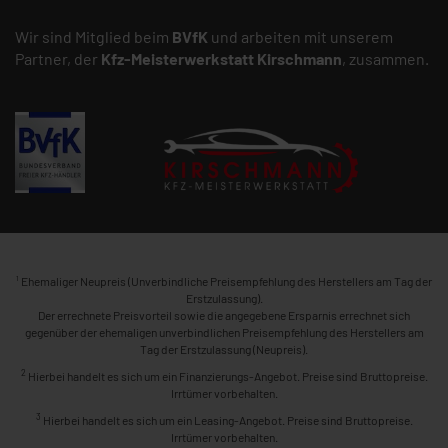
Wir sind Mitglied beim
BVfK
und arbeiten mit unserem
Partner, der
Kfz-Meisterwerkstatt
Kirschmann
, zusammen.
1
Ehemaliger Neupreis (Unverbindliche Preisempfehlung des Herstellers am Tag der
Erstzulassung).
Der errechnete Preisvorteil sowie die angegebene Ersparnis errechnet sich
gegenüber der ehemaligen unverbindlichen Preisempfehlung des Herstellers am
Tag der Erstzulassung (Neupreis).
2
Hierbei handelt es sich um ein Finanzierungs-Angebot. Preise sind Bruttopreise.
Irrtümer vorbehalten.
3
Hierbei handelt es sich um ein Leasing-Angebot. Preise sind Bruttopreise.
Irrtümer vorbehalten.