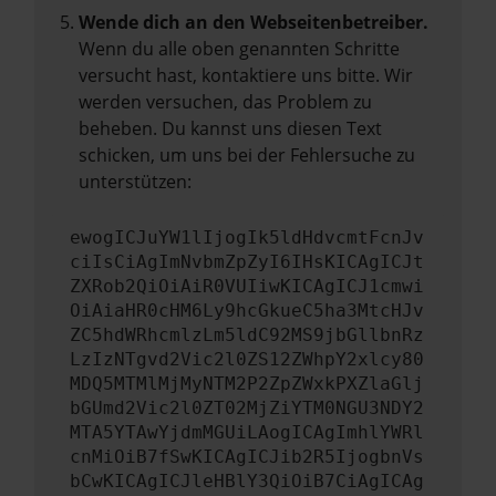
Wende dich an den Webseitenbetreiber.
Wenn du alle oben genannten Schritte
versucht hast, kontaktiere uns bitte. Wir
werden versuchen, das Problem zu
beheben. Du kannst uns diesen Text
schicken, um uns bei der Fehlersuche zu
unterstützen:
ewogICJuYW1lIjogIk5ldHdvcmtFcnJv
ciIsCiAgImNvbmZpZyI6IHsKICAgICJt
ZXRob2QiOiAiR0VUIiwKICAgICJ1cmwi
OiAiaHR0cHM6Ly9hcGkueC5ha3MtcHJv
ZC5hdWRhcmlzLm5ldC92MS9jbGllbnRz
LzIzNTgvd2Vic2l0ZS12ZWhpY2xlcy80
MDQ5MTMlMjMyNTM2P2ZpZWxkPXZlaGlj
bGUmd2Vic2l0ZT02MjZiYTM0NGU3NDY2
MTA5YTAwYjdmMGUiLAogICAgImhlYWRl
cnMiOiB7fSwKICAgICJib2R5IjogbnVs
bCwKICAgICJleHBlY3QiOiB7CiAgICAg