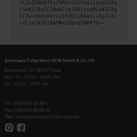
ICJyZXNwb25zZVR5cGUiOiAiIgogICAg
fSwKICAgICJ0aW1lb3V0IjogMCwKICAg
ICJwcm9ncmVzcyI6IG51bGwsCiAgICAi
cmlza3kiOiBmYWxzZQogIH0KfQ==
Autohaus Fulda West AFW GmbH & Co. KG
Böcklerstr. 27, 36041 Fulda
Mo. – Fr.: 10:00 – 18:00 Uhr
Sa.: 10:00 – 13:00 Uhr
Tel.:
(0661) 67 90 88 0
Fax: (0661) 67 90 88 30
Mail:
info@autohaus-fulda-west.de