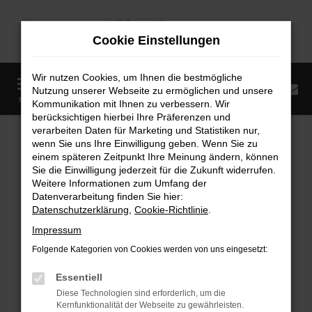
Zum
Hauptinhalt
Cookie Einstellungen
springen
Wir nutzen Cookies, um Ihnen die bestmögliche
0
Nutzung unserer Webseite zu ermöglichen und unsere
Startseite
Fahrzeugangebote
Fahrzeugmarkt
MENÜ
Kommunikation mit Ihnen zu verbessern. Wir
berücksichtigen hierbei Ihre Präferenzen und
Fahrzeugmarkt
verarbeiten Daten für Marketing und Statistiken nur,
wenn Sie uns Ihre Einwilligung geben. Wenn Sie zu
einem späteren Zeitpunkt Ihre Meinung ändern, können
Sie die Einwilligung jederzeit für die Zukunft widerrufen.
Weitere Informationen zum Umfang der
Datenverarbeitung finden Sie hier:
Fehler: Network Error
Datenschutzerklärung
,
Cookie-Richtlinie
.
Impressum
Beim Laden ist ein Fehler aufgetreten.
Folgende Kategorien von Cookies werden von uns eingesetzt:
Hier sind ein paar Tipps, die dir helfen können:
Essentiell
Überprüfe deine Firewall und deine
Diese Technologien sind erforderlich, um die
Internetverbindung.
Kernfunktionalität der Webseite zu gewährleisten.