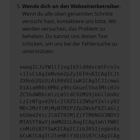
Wende dich an den Webseitenbetreiber.
Wenn du alle oben genannten Schritte
versucht hast, kontaktiere uns bitte. Wir
werden versuchen, das Problem zu
beheben. Du kannst uns diesen Text
schicken, um uns bei der Fehlersuche zu
unterstützen:
ewogICJuYW1lIjogIk5ldHdvcmtFcnJv
ciIsCiAgImNvbmZpZyI6IHsKICAgICJt
ZXRob2QiOiAiR0VUIiwKICAgICJ1cmwi
OiAiaHR0cHM6Ly9hcGkueC5ha3MtcHJv
ZC5hdWRhcmlzLm5ldC92MS9jbGllbnRz
LzIzNTgvd2Vic2l0ZS12ZWhpY2xlcy82
MDc2MzYlMjMyNTM2P2ZpZWxkPXZlaGlj
bGUmd2Vic2l0ZT02MjZiYTM0NGU3NDY2
MTA5YTAwYjdmMGUiLAogICAgImhlYWRl
cnMiOiB7fSwKICAgICJib2R5IjogbnVs
bCwKICAgICJleHBlY3QiOiB7CiAgICAg