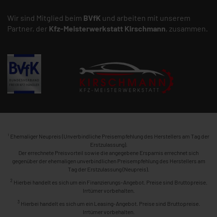
Wir sind Mitglied beim
BVfK
und arbeiten mit unserem
Partner, der
Kfz-Meisterwerkstatt
Kirschmann
, zusammen.
1
Ehemaliger Neupreis (Unverbindliche Preisempfehlung des Herstellers am Tag der
Erstzulassung).
Der errechnete Preisvorteil sowie die angegebene Ersparnis errechnet sich
gegenüber der ehemaligen unverbindlichen Preisempfehlung des Herstellers am
Tag der Erstzulassung (Neupreis).
2
Hierbei handelt es sich um ein Finanzierungs-Angebot. Preise sind Bruttopreise.
Irrtümer vorbehalten.
3
Hierbei handelt es sich um ein Leasing-Angebot. Preise sind Bruttopreise.
Irrtümer vorbehalten.