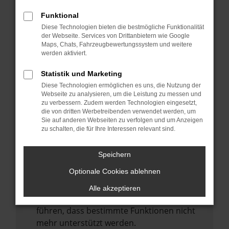
Laden andere Webseiten, zum Beispiel
deine Suchmaschine?
Funktional
Diese Technologien bieten die bestmögliche Funktionalität
Prüfe deine Browsererweiterungen.
der Webseite. Services von Drittanbietern wie Google
Manche Erweiterungen, wie Werbeblocker,
Maps, Chats, Fahrzeugbewertungssystem und weitere
können das Laden bestimmter Seiten
werden aktiviert.
verhindern. Funktioniert die Seite in einem
Statistik und Marketing
anderen Browser oder in einem privaten
Diese Technologien ermöglichen es uns, die Nutzung der
Fenster?
Webseite zu analysieren, um die Leistung zu messen und
zu verbessern. Zudem werden Technologien eingesetzt,
Starte dein Gerät neu.
die von dritten Werbetreibenden verwendet werden, um
Das kann manchmal helfen,
Sie auf anderen Webseiten zu verfolgen und um Anzeigen
zu schalten, die für Ihre Interessen relevant sind.
vorübergehende Probleme zu beheben.
Stelle sicher, dass dein Browser und dein
Speichern
Betriebssystem auf dem neuesten Stand
Optionale Cookies ablehnen
sind.
Veraltete Software birgt nicht nur ein
Alle akzeptieren
Sicherheitsrisiko, sondern kann auch dazu
führen, dass bestimmte Funktionen nicht
mehr unterstützt werden.